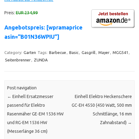
Preis:
EUR 234,99
Angebotspreis: [wpramaprice
asin=”B01N36WPIU”]
Category:
Garten
Tags:
Barbecue
,
Basic
,
Gasgrill
,
Mayer
,
MGG541
,
Seitenbrenner
,
ZUNDA
Post navigation
←
Einhell Ersatzmesser
Einhell Elektro Heckenschere
passend für Elektro
GC-EH 4550 (450 Watt, 500 mm
Rasenmäher GE-EM 1536 HW
Schnittlänge, 16 mm
und RG-EM 1536 HW
Zahnabstand)
→
(Messerlänge 36 cm)