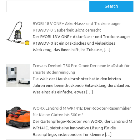
Search
RYOBI 18 V ONE+ Akku-Nass- und Trockensauger
R18WDV-0: Sauberkeit leicht gemacht
Der RYOBI 18 V ONE+ Akku-Nass- und Trockensauger
R18WDV-0 ist ein praktisches und vielseitiges
Werkzeug, das Ihnen hilft, Ihr Zuhause,
[…]
Ecovacs Deebot T30 Pro Omni: Der neue Maßstab für
smarte Bodenreinigung
Die Welt der Haushaltsroboter hat in den letzten
Jahren eine beeindruckende Entwicklung durchlaufen.
Was einst als einfache, etwas
[…]
WORX Landroid M WR141E: Der Roboter-Rasenmäher
für Kleine Gärten bis 500 m²
Der Gartenpflege-Roboter von WORX, der Landroid M
WR141E, bietet eine innovative Lösung für die
Rasenpflege, insbesondere für kleinere
[…]