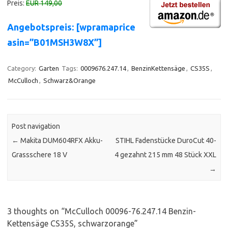
Preis:
EUR 149,00
Angebotspreis: [wpramaprice
asin=”B01MSH3W8X”]
Category:
Garten
Tags:
0009676.247.14
,
BenzinKettensäge
,
CS35S
,
McCulloch
,
Schwarz&Orange
Post navigation
←
Makita DUM604RFX Akku-
STIHL Fadenstücke DuroCut 40-
Grassschere 18 V
4 gezahnt 215 mm 48 Stück XXL
→
3 thoughts on “
McCulloch 00096-76.247.14 Benzin-
Kettensäge CS35S, schwarzorange
”