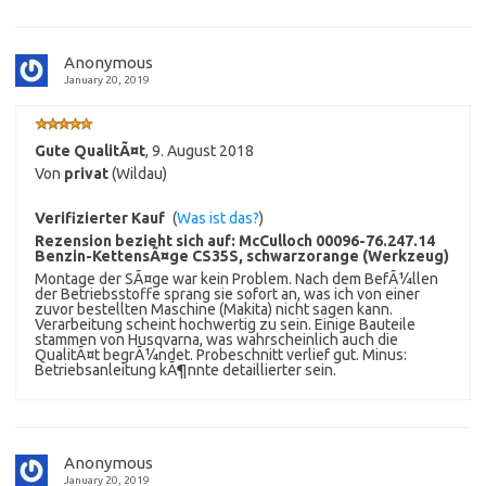
Anonymous
January 20, 2019
Gute QualitÃ¤t
,
9. August 2018
Von
privat
(Wildau)
Verifizierter Kauf
(
Was ist das?
)
Rezension bezieht sich auf:
McCulloch 00096-76.247.14
Benzin-KettensÃ¤ge CS35S, schwarzorange (Werkzeug)
Montage der SÃ¤ge war kein Problem. Nach dem BefÃ¼llen
der Betriebsstoffe sprang sie sofort an, was ich von einer
zuvor bestellten Maschine (Makita) nicht sagen kann.
Verarbeitung scheint hochwertig zu sein. Einige Bauteile
stammen von Husqvarna, was wahrscheinlich auch die
QualitÃ¤t begrÃ¼ndet. Probeschnitt verlief gut. Minus:
Betriebsanleitung kÃ¶nnte detaillierter sein.
Anonymous
January 20, 2019