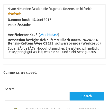
4 von 4 Kunden fanden die folgende Rezension hilfreich
Daumen hoch
,
15. Juni 2017
Von
elfe246lw
Verifizierter Kauf
(
Was ist das?
)
Rezension bezieht sich auf:
McCulloch 00096-76.247.14
Benzin-KettensÃ¤ge CS35S, schwarzorange (Werkzeug)
Super SÃ¤ge fÃ¼r Hobbyholzmacher. Sie ist leicht, handlich,
leise,springt gut an, tut, was sie soll und sieht sehr gut aus,
Comments are closed.
Search
Search