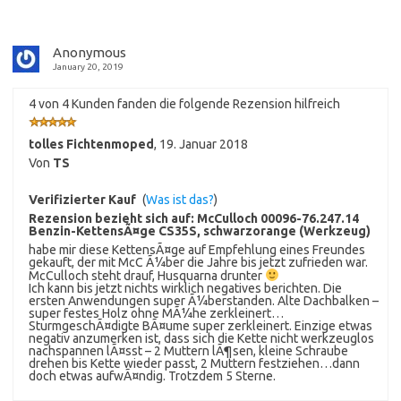
Anonymous
January 20, 2019
4 von 4 Kunden fanden die folgende Rezension hilfreich
tolles Fichtenmoped
,
19. Januar 2018
Von
TS
Verifizierter Kauf
(
Was ist das?
)
Rezension bezieht sich auf:
McCulloch 00096-76.247.14
Benzin-KettensÃ¤ge CS35S, schwarzorange (Werkzeug)
habe mir diese KettensÃ¤ge auf Empfehlung eines Freundes
gekauft, der mit McC Ã¼ber die Jahre bis jetzt zufrieden war.
McCulloch steht drauf, Husquarna drunter
Ich kann bis jetzt nichts wirklich negatives berichten. Die
ersten Anwendungen super Ã¼berstanden. Alte Dachbalken –
super festes Holz ohne MÃ¼he zerkleinert…
SturmgeschÃ¤digte BÃ¤ume super zerkleinert. Einzige etwas
negativ anzumerken ist, dass sich die Kette nicht werkzeuglos
nachspannen lÃ¤sst – 2 Muttern lÃ¶sen, kleine Schraube
drehen bis Kette wieder passt, 2 Muttern festziehen…dann
doch etwas aufwÃ¤ndig. Trotzdem 5 Sterne.