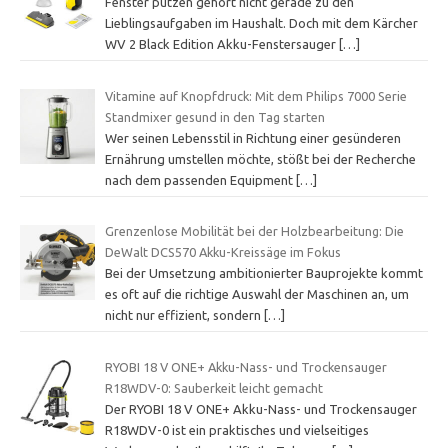
Fenster putzen gehört nicht gerade zu den
Lieblingsaufgaben im Haushalt. Doch mit dem Kärcher
WV 2 Black Edition Akku-Fenstersauger
[…]
Vitamine auf Knopfdruck: Mit dem Philips 7000 Serie
Standmixer gesund in den Tag starten
Wer seinen Lebensstil in Richtung einer gesünderen
Ernährung umstellen möchte, stößt bei der Recherche
nach dem passenden Equipment
[…]
Grenzenlose Mobilität bei der Holzbearbeitung: Die
DeWalt DCS570 Akku-Kreissäge im Fokus
Bei der Umsetzung ambitionierter Bauprojekte kommt
es oft auf die richtige Auswahl der Maschinen an, um
nicht nur effizient, sondern
[…]
RYOBI 18 V ONE+ Akku-Nass- und Trockensauger
R18WDV-0: Sauberkeit leicht gemacht
Der RYOBI 18 V ONE+ Akku-Nass- und Trockensauger
R18WDV-0 ist ein praktisches und vielseitiges