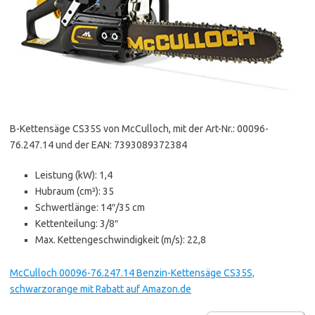
B-Kettensäge CS35S von McCulloch, mit der Art-Nr.: 00096-
76.247.14 und der EAN: 7393089372384
Leistung (kW): 1,4
Hubraum (cm³): 35
Schwertlänge: 14″/35 cm
Kettenteilung: 3/8″
Max. Kettengeschwindigkeit (m/s): 22,8
McCulloch 00096-76.247.14 Benzin-Kettensäge CS35S,
schwarzorange mit Rabatt auf Amazon.de