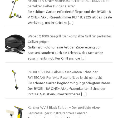
RYOBI 18 V ONE+ Akku-Rasentrimmer RLT183222S: Ihr
perfekter Helfer für den Garten
Ein schöner Garten erfordert Pflege, und der RYOBI 18
V ONE+ Akku-Rasentrimmer RLT183222S ist das ideale
Werkzeug, um Ihr Grün zu
[…]
Weber Q1000 Gasgrill: Der kompakte Grill für perfektes
Grillvergnügen
Grillen ist nicht nur eine Art der Zubereitung von
Speisen, sondern auch ein Erlebnis, das Menschen
zusammenbringt. Für Grillfans, die
[…]
RYOBI 18V ONE+ Akku-Rasenkanten Schneider
RY18EGA-0: Perfekte Rasenpflege leicht gemacht
Ein schöner Garten beginnt mit gut gepflegtem Rasen.
Der RYOBI 18V ONE+ Akku-Rasenkanten Schneider
RY18EGA-0 ist ein unverzichtbares
[…]
Kärcher WV 2 Black Edition – Der perfekte Akku-
Fenstersauger für streifenfreie Fenster