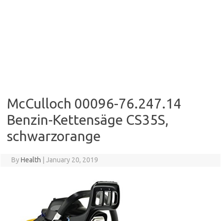
McCulloch 00096-76.247.14
Benzin-Kettensäge CS35S,
schwarzorange
By
Health
|
January 20, 2019