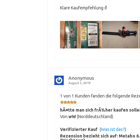
Klare Kaufempfehlung ð
Anonymous
August 3, 2019
1 von 1 Kunden fanden die folgende Reze
hÃ¤tte man sich frÃ¼her kaufen solle
Von
wW
(Norddeutschland)
Verifizierter Kauf
(
Was ist das?
)
Rezension bezieht sich auf:
Metabo 6.