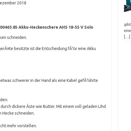
Dezember 2018
gibt
00463.85 Akku-Heckenschere AHS 18-55 V Solo
ein
[…]
ken schneiden.
rÃ¤te besitzte ist die Entscheidung fÃ¼r eine Akku
 etwas schwerer in der Hand als eine Kabel gefÃ¼hrte
iden:
 durch dickere Ãste wie Butter. Mit einem voll geladen Lihd
m Hecke schneiden.
icht mehr vorstellen.