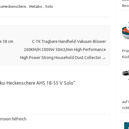
Bes
kuHeckenschere
,
Metabo
,
Solo
e 38 cm
C-TK Tragbare Handheld-Vakuum-Blower
260KM/H 2000W 50m3/min High Performance
Präs
Küc
High Power Strong Household Dust Collector
→
ku-Heckenschere AHS 18-55 V Solo
”
auf 
ric
nsion hilfreich