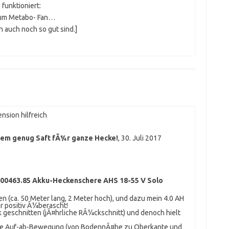
 funktioniert:
zum Metabo- Fan…
n auch noch so gut sind.]
nsion hilfreich
dem genug Saft fÃ¼r ganze Hecke!
,
30. Juli 2017
00463.85 Akku-Heckenschere AHS 18-55 V Solo
n (ca. 50 Meter lang, 2 Meter hoch), und dazu mein 4.0 AH
 positiv Ã¼berascht!
k geschnitten (jÃ¤hrliche RÃ¼ckschnitt) und denoch hielt
ache Auf-ab-Bewegung (von BodennÃ¤he zu Oberkante und