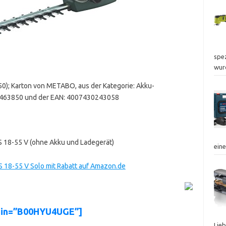
spez
wur
); Karton von METABO, aus der Kategorie: Akku-
00463850 und der EAN: 4007430243058
 18-55 V (ohne Akku und Ladegerät)
ein
18-55 V Solo mit Rabatt auf Amazon.de
asin=”B00HYU4UGE”]
Lie