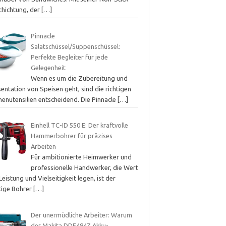
chichtung, der
[…]
Pinnacle
Salatschüssel/Suppenschüssel:
Perfekte Begleiter für jede
Gelegenheit
Wenn es um die Zubereitung und
entation von Speisen geht, sind die richtigen
henutensilien entscheidend. Die Pinnacle
[…]
Einhell TC-ID 550 E: Der kraftvolle
Hammerbohrer für präzises
Arbeiten
Für ambitionierte Heimwerker und
professionelle Handwerker, die Wert
Leistung und Vielseitigkeit legen, ist der
htige Bohrer
[…]
Der unermüdliche Arbeiter: Warum
der Makita DDF484Z Akku-