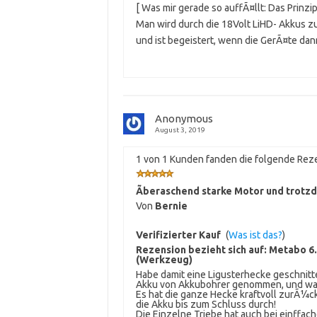
[ Was mir gerade so auffÃ¤llt: Das Prinzip
Man wird durch die 18Volt LiHD- Akkus 
und ist begeistert, wenn die GerÃ¤te dan
Anonymous
August 3, 2019
1 von 1 Kunden fanden die folgende Reze
Ãberaschend starke Motor und trotz
Von
Bernie
Verifizierter Kauf
(
Was ist das?
)
Rezension bezieht sich auf:
Metabo 6.
(Werkzeug)
Habe damit eine Ligusterhecke geschnitte
Akku von Akkubohrer genommen, und war
Es hat die ganze Hecke kraftvoll zurÃ¼c
die Akku bis zum Schluss durch!
Die Einzelne Triebe hat auch bei einff