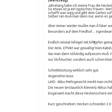
(Werkzeug)
Jahrelang habe ich meine Frau die Hecke
So etwas ist ja ein typiisches Frauen- We
schafft was weg und gibt dem Garten so
Selber ran muÃ man dann nur, wenn es 
Aber immer wieder muÃte man Ã¼ber wei
Besonders auf dem Friedhof… irgendwann
Endlich einmal NÃ¤gel mit KÃ¶pfen gema
Der AHA- Effekt war gewaltig! Kein Kabel
das man dann stÃ¤ndig aufpassen muÃ. H
nur StrÃ¤ucher, sondern auch schon klein
Schnittleistung wirklich sehr gut.
Angenehm leise.
LiHD- Akku Mehrgewicht merkt man nicht
Die neuen (erstaunlich kleinen) Akkus hal
Insgesamt macht diese Heckenschere ein
Kurz geschrieben: Hecken schneiden 2.0