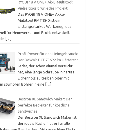
RYOBI 18 V ONE+ Akku-Multitool:
Vielseitigkeit für jedes Projekt
Das RYOBI 18 V ONE+ Akku-
Multitool RMT18-0 ist ein
leistungsstarkes Werkzeug, das
iell für Heimwerker und Profis entwickelt
de.
[…]
Profi-Power für den Heimgebrauch:
Der DeWalt DCD796P2 im Härtetest
Jeder, der schon einmal versucht
hat, eine lange Schraube in hartes
Eichenholz zu treiben oder mit
em stumpfen Bohrer in eine
[…]
Bestron XL Sandwich Maker: Der
perfekte Begleiter für köstliche
Sandwiches
Der Bestron XL Sandwich Maker ist
der ideale Küchenhelfer für alle
bhaber von Sandwiches. Mit seiner Non-Stick-