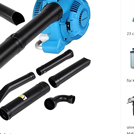
23 
für
unve
Mate