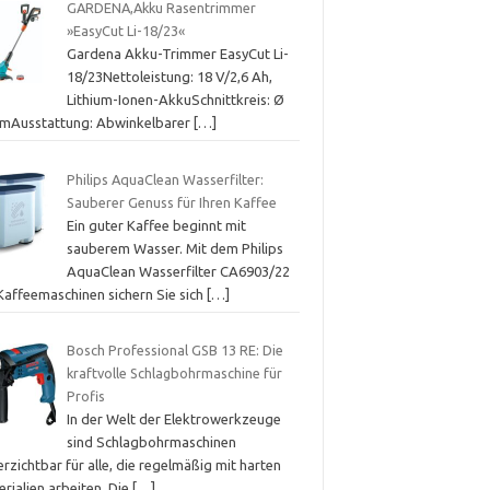
GARDENA,Akku Rasentrimmer
»EasyCut Li-18/23«
Gardena Akku-Trimmer EasyCut Li-
18/23Nettoleistung: 18 V/2,6 Ah,
Lithium-Ionen-AkkuSchnittkreis: Ø
cmAusstattung: Abwinkelbarer
[…]
Philips AquaClean Wasserfilter:
Sauberer Genuss für Ihren Kaffee
Ein guter Kaffee beginnt mit
sauberem Wasser. Mit dem Philips
AquaClean Wasserfilter CA6903/22
 Kaffeemaschinen sichern Sie sich
[…]
Bosch Professional GSB 13 RE: Die
kraftvolle Schlagbohrmaschine für
Profis
In der Welt der Elektrowerkzeuge
sind Schlagbohrmaschinen
rzichtbar für alle, die regelmäßig mit harten
rialien arbeiten. Die
[…]