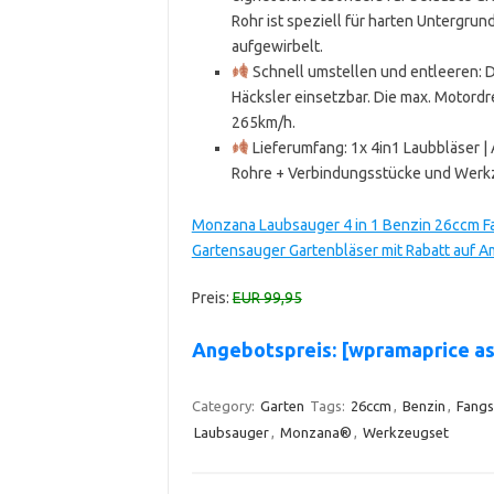
Rohr ist speziell für harten Untergru
aufgewirbelt.
Schnell umstellen und entleeren: D
Häcksler einsetzbar. Die max. Motord
265km/h.
Lieferumfang: 1x 4in1 Laubbläser | 
Rohre + Verbindungsstücke und Werk
Monzana Laubsauger 4 in 1 Benzin 26ccm Fa
Gartensauger Gartenbläser mit Rabatt auf 
Preis:
EUR 99,95
Angebotspreis: [wpramaprice a
Category:
Garten
Tags:
26ccm
,
Benzin
,
Fangs
Laubsauger
,
Monzana®
,
Werkzeugset