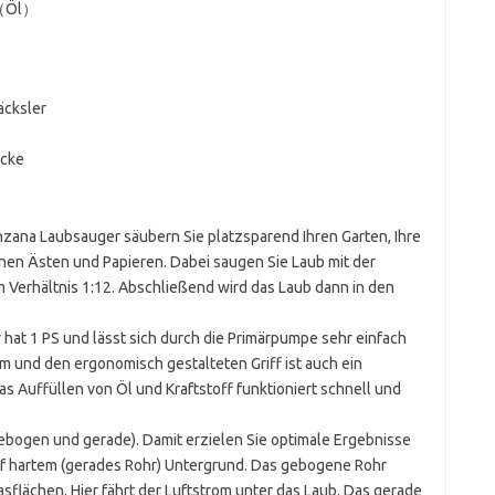
1（Öl）
äcksler
ücke
nzana Laubsauger säubern Sie platzsparend Ihren Garten, Ihre
nen Ästen und Papieren. Dabei saugen Sie Laub mit der
m Verhältnis 1:12. Abschließend wird das Laub dann in den
hat 1 PS und lässt sich durch die Primärpumpe sehr einfach
em und den ergonomisch gestalteten Griff ist auch ein
s Auffüllen von Öl und Kraftstoff funktioniert schnell und
gebogen und gerade). Damit erzielen Sie optimale Ergebnisse
f hartem (gerades Rohr) Untergrund. Das gebogene Rohr
sflächen. Hier fährt der Luftstrom unter das Laub. Das gerade