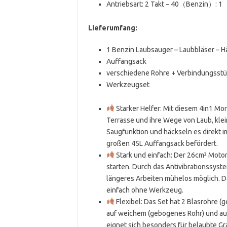
Antriebsart: 2 Takt – 40（Benzin）: 
Lieferumfang:
1 Benzin Laubsauger – Laubbläser – H
Auffangsack
verschiedene Rohre + Verbindungsst
Werkzeugset
Starker Helfer: Mit diesem 4in1 Mo
Terrasse und ihre Wege von Laub, klei
Saugfunktion und häckseln es direkt i
großen 45L Auffangsack befördert.
Stark und einfach: Der 26cm³ Motor 
starten. Durch das Antivibrationssyst
längeres Arbeiten mühelos möglich. Da
einfach ohne Werkzeug.
Flexibel: Das Set hat 2 Blasrohre (
auf weichem (gebogenes Rohr) und au
eignet sich besonders für belaubte Gra