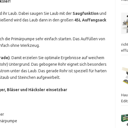
ksler!
 ihr Laub. Dabei saugen Sie Laub mit der
Saugfunktion
und
hließend wird das Laub dann in den großen
45L Auffangsack
rch die Primärpumpe sehr einfach starten. Das Auffüllen von
rich
einfach ohne Werkzeug.
effi
rade)
. Damit erzielen Sie optimale Ergebnisse auf weichem
Rohr) Untergrund. Das gebogene Rohr eignet sich besonders
tstrom unter das Laub. Das gerade Rohr ist speziell für harten
Staub und Steinchen aufgewirbelt.
ger, Bläser und Häcksler einsetzbar
Hau
Edi
ler
imärpumpe