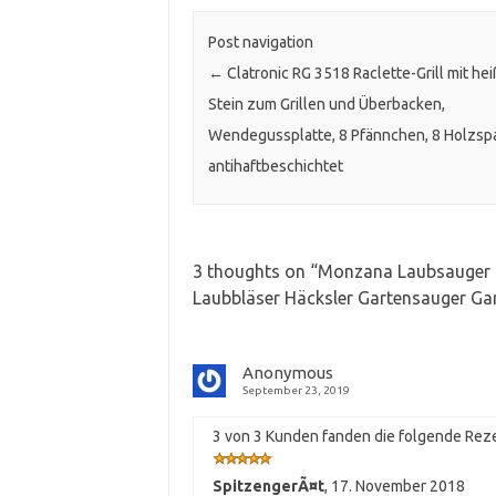
Post navigation
←
Clatronic RG 3518 Raclette-Grill mit he
Stein zum Grillen und Überbacken,
Wendegussplatte, 8 Pfännchen, 8 Holzspa
antihaftbeschichtet
3 thoughts on “
Monzana Laubsauger 4
Laubbläser Häcksler Gartensauger Ga
Anonymous
September 23, 2019
3 von 3 Kunden fanden die folgende Reze
SpitzengerÃ¤t
,
17. November 2018