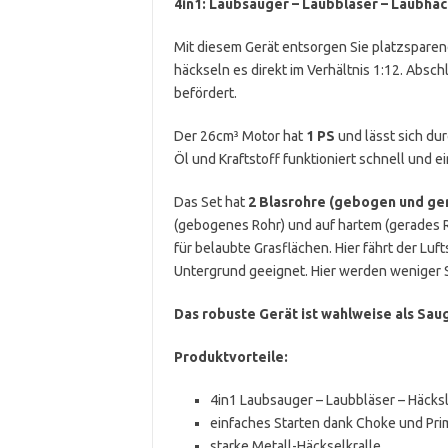
4in1: Laubsauger – Laubbläser – Laubhäc
Mit diesem Gerät entsorgen Sie platzsparend
häckseln es direkt im Verhältnis 1:12. Absc
befördert.
Der 26cm³ Motor hat
1 PS
und lässt sich du
Öl und Kraftstoff funktioniert schnell und 
Das Set hat
2 Blasrohre (gebogen und ge
(gebogenes Rohr) und auf hartem (gerades 
für belaubte Grasflächen. Hier fährt der Luf
Untergrund geeignet. Hier werden weniger 
Das robuste Gerät ist wahlweise als Sau
Produktvorteile:
4in1 Laubsauger – Laubbläser – Häcks
einfaches Starten dank Choke und Pr
starke Metall-Häckselkralle