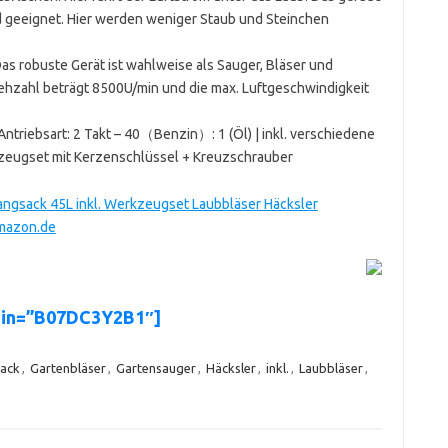
nd geeignet. Hier werden weniger Staub und Steinchen
as robuste Gerät ist wahlweise als Sauger, Bläser und
rehzahl beträgt 8500U/min und die max. Luftgeschwindigkeit
Antriebsart: 2 Takt – 40（Benzin）: 1 (Öl) | inkl. verschiedene
zeugset mit Kerzenschlüssel + Kreuzschrauber
ngsack 45L inkl. Werkzeugset Laubbläser Häcksler
Amazon.de
sin=”B07DC3Y2B1″]
ack
,
Gartenbläser
,
Gartensauger
,
Häcksler
,
inkl.
,
Laubbläser
,