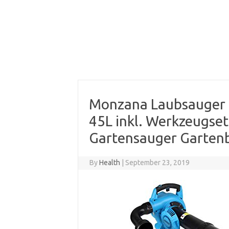
Monzana Laubsauger 4
45L inkl. Werkzeugset
Gartensauger Gartenb
By
Health
|
September 23, 2019