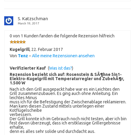
S. Katzschman
March 19, 2017
0 von 1 Kunden fanden die folgende Rezension hilfreich
Kugelgrill
,
22. Februar 2017
Von
Tenz
–
Alle meine Rezensionen ansehen
Verifizierter Kauf
(
Was ist das?
)
Rezension bezieht sich auf:
Rosenstein & SÃ¶hne 5in1-
Elektro-Kugelgrill mit Temperaturregler und ZubehÃ¶r,
1.500 W
Nach ich den Grill ausgepackt habe war es ein Leichtes den
Grill zusammenzubauen. Es ging auch ohne Anleitung. Ein
leichtes Minus
muss ich für die Befestigung der Zwischenablage reklamieren.
Man kann diesen Zustand mittels unterlegen einer
Kotflügelscheibe
verbessern.
Der Grill konnte ich im Gebrauch noch nicht testen, aber ich bin
fest davon überzeugt, dass ich erstklassige Grillergebnisse
erhalte,
denn es alles sehr solide und durchdacht aus.