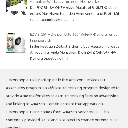
vielseitige Werkzeug für jeden Heimwerker
Der RYOBI 18V ONE+ Akku-Multitool R18MT-0 ist ein
echtes Must-have für jeden Heimwerker und Profi. Mit
seiner beeindruckenden
[…]
EZVIZ C6N – Die perfekte 360° WiFi-IP-Kamera für den
Innenbereich
In der heutigen Zeit ist Sicherheit zu Hause ein großes
Anliegen für viele Menschen. Die EZVIZ C6N WiFi-IP-
Kamera bietet eine
[…]
Dekorshop.eu is a participant in the Amazon Services LLC
Associates Program, an affiliate advertising program designed to
provide a means for sites to earn advertising fees by advertising
and linking to Amazon. Certain content that appears on
Dekorshop.eu Fans comes from Amazon Services LLC. This
content is provided 'as is' and is subject to change or removal at
any time.