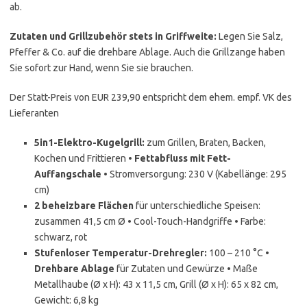
ab.
Zutaten und Grillzubehör stets in Griffweite:
Legen Sie Salz,
Pfeffer & Co. auf die drehbare Ablage. Auch die Grillzange haben
Sie sofort zur Hand, wenn Sie sie brauchen.
Der Statt-Preis von EUR 239,90 entspricht dem ehem. empf. VK des
Lieferanten
5in1-Elektro-Kugelgrill:
zum Grillen, Braten, Backen,
Kochen und Frittieren •
Fettabfluss mit Fett-
Auffangschale
• Stromversorgung: 230 V (Kabellänge: 295
cm)
2 beheizbare Flächen
für unterschiedliche Speisen:
zusammen 41,5 cm Ø • Cool-Touch-Handgriffe • Farbe:
schwarz, rot
Stufenloser Temperatur-Drehregler:
100 – 210 °C •
Drehbare Ablage
für Zutaten und Gewürze • Maße
Metallhaube (Ø x H): 43 x 11,5 cm, Grill (Ø x H): 65 x 82 cm,
Gewicht: 6,8 kg