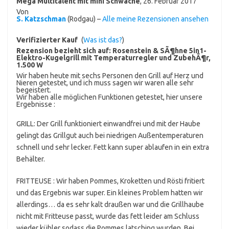
Mega Multitalent mit mini Schwäche
,
26. Februar 2017
Von
S. Katzschman
(Rodgau) –
Alle meine Rezensionen ansehen
Verifizierter Kauf
(
Was ist das?
)
Rezension bezieht sich auf:
Rosenstein & SÃ¶hne 5in1-
Elektro-Kugelgrill mit Temperaturregler und ZubehÃ¶r,
1.500 W
Wir haben heute mit sechs Personen den Grill auf Herz und
Nieren getestet, und ich muss sagen wir waren alle sehr
begeistert.
Wir haben alle möglichen Funktionen getestet, hier unsere
Ergebnisse :
GRILL: Der Grill funktioniert einwandfrei und mit der Haube
gelingt das Grillgut auch bei niedrigen Außentemperaturen
schnell und sehr lecker. Fett kann super ablaufen in ein extra
Behälter.
FRITTEUSE : Wir haben Pommes, Kroketten und Rösti fritiert
und das Ergebnis war super. Ein kleines Problem hatten wir
allerdings… da es sehr kalt draußen war und die Grillhaube
nicht mit Fritteuse passt, wurde das fett leider am Schluss
wieder kühler sodass die Pommes latsching wurden. Bei