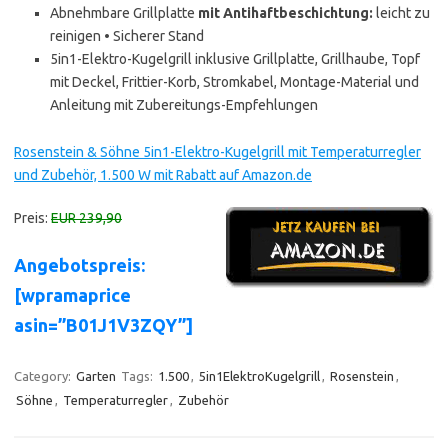
Abnehmbare Grillplatte
mit Antihaftbeschichtung:
leicht zu
reinigen • Sicherer Stand
5in1-Elektro-Kugelgrill inklusive Grillplatte, Grillhaube, Topf
mit Deckel, Frittier-Korb, Stromkabel, Montage-Material und
Anleitung mit Zubereitungs-Empfehlungen
Rosenstein & Söhne 5in1-Elektro-Kugelgrill mit Temperaturregler
und Zubehör, 1.500 W mit Rabatt auf Amazon.de
Preis:
EUR 239,90
Angebotspreis:
[wpramaprice
asin=”B01J1V3ZQY”]
Category:
Garten
Tags:
1.500
,
5in1ElektroKugelgrill
,
Rosenstein
,
Söhne
,
Temperaturregler
,
Zubehör