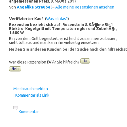
angemessenen Preis
,
9. MÃ¤rz 2017
Von
Angelika Streubel
–
Alle meine Rezensionen ansehen
Verifizierter Kauf
(
Was ist das?
)
Rezension bezieht sich auf:
Rosenstein & SÃ¶hne 5in1-
Elektro-Kugelgrill mit Temperaturregler und ZubehÃ¶r,
1.500 W
Bin von dem Grill begeistert, er ist leicht zusammen zu bauen,
sieht toll aus und man kann ihn vielseitig einsetzen.
Helfen Sie anderen Kunden bei der Suche nach den hilfreich
War diese Rezension fÃ¼r Sie hilfreich?
Missbrauch melden
|
Kommentar als Link
Kommentar