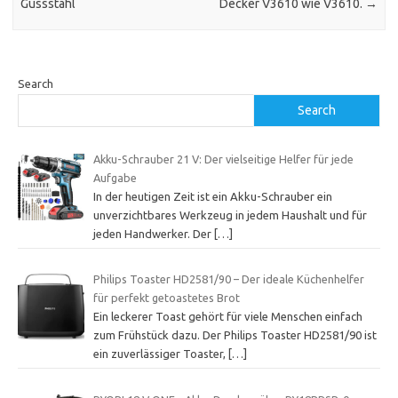
Gussstahl
Decker V3610 wie V3610.
→
Search
Search
Akku-Schrauber 21 V: Der vielseitige Helfer für jede
Aufgabe
In der heutigen Zeit ist ein Akku-Schrauber ein
unverzichtbares Werkzeug in jedem Haushalt und für
jeden Handwerker. Der
[…]
Philips Toaster HD2581/90 – Der ideale Küchenhelfer
für perfekt getoastetes Brot
Ein leckerer Toast gehört für viele Menschen einfach
zum Frühstück dazu. Der Philips Toaster HD2581/90 ist
ein zuverlässiger Toaster,
[…]