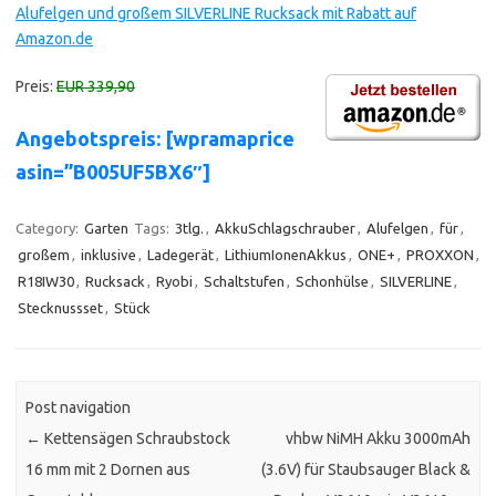
Alufelgen und großem SILVERLINE Rucksack mit Rabatt auf
Amazon.de
Preis:
EUR 339,90
Angebotspreis: [wpramaprice
asin=”B005UF5BX6″]
Category:
Garten
Tags:
3tlg.
,
AkkuSchlagschrauber
,
Alufelgen
,
für
,
großem
,
inklusive
,
Ladegerät
,
LithiumIonenAkkus
,
ONE+
,
PROXXON
,
R18IW30
,
Rucksack
,
Ryobi
,
Schaltstufen
,
Schonhülse
,
SILVERLINE
,
Stecknussset
,
Stück
Post navigation
←
Kettensägen Schraubstock
vhbw NiMH Akku 3000mAh
16 mm mit 2 Dornen aus
(3.6V) für Staubsauger Black &