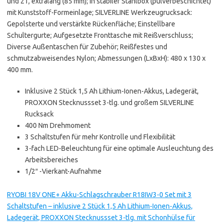
und 21, extralang (85 mm); In stabiler Stahlbox (pulverbeschichtet)
mit Kunststoff-Formeinlage; SILVERLINE Werkzeugrucksack:
Gepolsterte und verstärkte Rückenfläche; Einstellbare
Schultergurte; Aufgesetzte Fronttasche mit Reißverschluss;
Diverse Außentaschen für Zubehör; Reißfestes und
schmutzabweisendes Nylon; Abmessungen (LxBxH): 480 x 130 x
400 mm.
Inklusive 2 Stück 1,5 Ah Lithium-Ionen-Akkus, Ladegerät,
PROXXON Stecknussset 3-tlg. und großem SILVERLINE
Rucksack
400 Nm Drehmoment
3 Schaltstufen für mehr Kontrolle und Flexibilität
3-fach LED-Beleuchtung für eine optimale Ausleuchtung des
Arbeitsbereiches
1/2″ -Vierkant-Aufnahme
RYOBI 18V ONE+ Akku-Schlagschrauber R18IW3-0 Set mit 3
Schaltstufen – inklusive 2 Stück 1,5 Ah Lithium-Ionen-Akkus,
Ladegerät, PROXXON Stecknussset 3-tlg. mit Schonhülse für