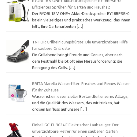
RYOBI 18 V ONE+ Akku-Drucksprüher RY18BPSB-0:
Effizientes Sprühen für Garten und Haushalt
Der RYOBI 18 V ONE+ Akku-Drucksprüher RY18BPSB-0
ist ein vielseitiges und praktisches Werkzeug, das Ihnen
hilft, Ihre Gartenarbeiten
[…]
TNTOR Grillreinigungsbürste: Die unverzichtbare Hilfe
für saubere Grillroste
Ein Grillabend bringt Freude und Genuss, aber nach
dem Festmahl bleibt oft eine Herausforderung: die
Reinigung des Grills.
[…]
BRITA Marella Wasserfilter: Frisches und Reines Wasser
für Ihr Zuhause
Wasser ist ein essenzieller Bestandteil unseres Alltags,
und die Qualität des Wassers, das wir trinken, hat
großen Einfluss auf unsere
[…]
Einhell GC-EL 3024 E Elektrischer Laubsauger: Der
unverzichtbare Helfer für einen sauberen Garten