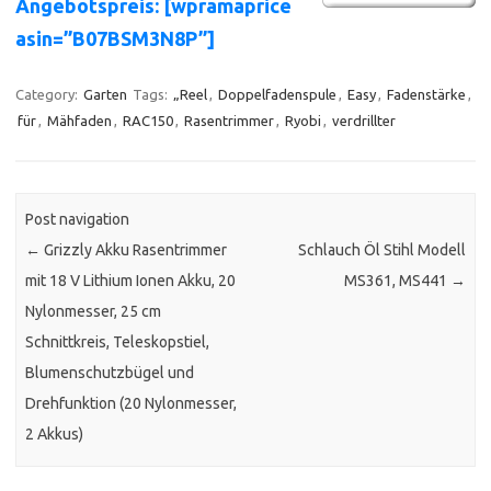
Angebotspreis: [wpramaprice
asin=”B07BSM3N8P”]
Category:
Garten
Tags:
„Reel
,
Doppelfadenspule
,
Easy
,
Fadenstärke
,
für
,
Mähfaden
,
RAC150
,
Rasentrimmer
,
Ryobi
,
verdrillter
Post navigation
←
Grizzly Akku Rasentrimmer
Schlauch Öl Stihl Modell
mit 18 V Lithium Ionen Akku, 20
MS361, MS441
→
Nylonmesser, 25 cm
Schnittkreis, Teleskopstiel,
Blumenschutzbügel und
Drehfunktion (20 Nylonmesser,
2 Akkus)