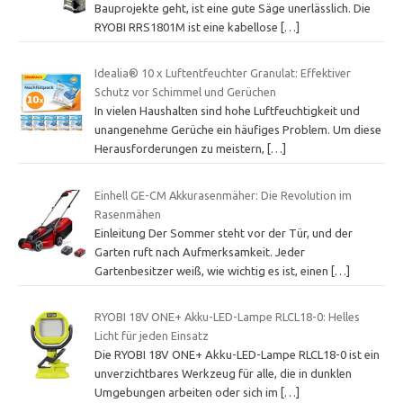
Bauprojekte geht, ist eine gute Säge unerlässlich. Die
RYOBI RRS1801M ist eine kabellose
[…]
Idealia® 10 x Luftentfeuchter Granulat: Effektiver
Schutz vor Schimmel und Gerüchen
In vielen Haushalten sind hohe Luftfeuchtigkeit und
unangenehme Gerüche ein häufiges Problem. Um diese
Herausforderungen zu meistern,
[…]
Einhell GE-CM Akkurasenmäher: Die Revolution im
Rasenmähen
Einleitung Der Sommer steht vor der Tür, und der
Garten ruft nach Aufmerksamkeit. Jeder
Gartenbesitzer weiß, wie wichtig es ist, einen
[…]
RYOBI 18V ONE+ Akku-LED-Lampe RLCL18-0: Helles
Licht für jeden Einsatz
Die RYOBI 18V ONE+ Akku-LED-Lampe RLCL18-0 ist ein
unverzichtbares Werkzeug für alle, die in dunklen
Umgebungen arbeiten oder sich im
[…]