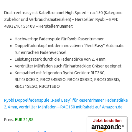
Dual-reel-easy mit Kabeltrommel High Speed – rac150 (Kategorie:
Zubehör und Verbrauchsmaterialien) – Hersteller: Ryobi – EAN:
4892210155108 – Herstellernummer:
Hochwertige Fadenspule für Ryobi Rasentrimmer
Doppelfadenkopf mit der innovativen “Reel Easy” Automatic
für einfachen Fadenwechsel
Leistungsstark durch die Fadenstärke von 2, 4 mm
Verdrillter Mähfaden auch für hartnäckige Gräser geeignet
Kompatibel mit folgenden Ryobi-Geräten: RLT26C,
RLT430CESD, RBC254SBSO, RBC430SBSD, RBC430SESD,
RBC31SESO, RBC31SBO
Ryobi Doppelfadenspule „Reel Easy“ für Rasentrimmer, Fadenstärke
2,4 mm, verdrillter Mähfaden – RAC150 mit Rabatt auf Amazon.de
Preis:
EUR 21,98