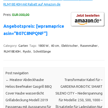
RLM18E40H mit Rabatt auf Amazon.de
Preis:
EUR 300,00
Angebotspreis: [wpramaprice
asin=”B07C8NPQNF”]
Category:
Garten
Tags:
1800 W
,
40 cm
,
Elektrischer
,
Rasenmäher
,
RLM18E40H
,
Ryobi
,
Schnittlänge
Post navigation
←
Meateor Abdeckhaube
Transformator Kabel für –
Helios Beefmaker Gasgrill BBQ
GARDENA ROBOTIC SMART
Cover Haube wasserdicht
SILENO CITY – Niederspannung
Grillabdeckung Modell 2019
für Modelle: 250, 500, 1000 –
Passgenau mit Aussparung für
[Ersatzteile für Ladestation Nur