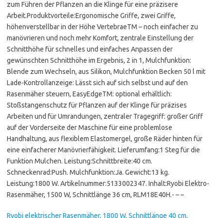
zum Führen der Pflanzen an die Klinge für eine präzisere
Arbeit.Produktvorteile:Ergonomische Griffe, zwei Griffe,
höhenverstellbar in der Höhe VertebraeTM – noch einfacher zu
manövrieren und noch mehr Komfort, zentrale Einstellung der
Schnitthöhe für schnelles und einfaches Anpassen der
gewünschten Schnitthöhe im Ergebnis, 2 in 1, Mulchfunktion:
Blende zum Wechseln, aus Silikon, Mulchfunktion Becken 50 l mit
Lade-Kontrollanzeige: Lässt sich auf sich selbst und auf den
Rasenmäher steuern, EasyEdgeTM: optional erhältlich:
Stoßstangenschutz für Pflanzen auf der Klinge für präzises
Arbeiten und für Umrandungen, zentraler Tragegriff: großer Griff
auf der Vorderseite der Maschine für eine problemlose
Handhaltung, aus flexiblem Elastomergel, große Räder hinten für
eine einfacherer Manövrierfähigkeit. Lieferumfang:1 Steg für die
Funktion Mulchen. Leistung:Schnittbreite:40 cm.
Schneckenrad:Push. Mulchfunktion:Ja. Gewicht:13 kg.
Leistung:1800 W. Artikelnummer:5133002347. Inhalt:Ryobi Elektro-
Rasenmäher, 1500 W, Schnittlänge 36 cm, RLM18E40H.- – –
Ryobi elektrischer Rasenmäher, 1800 W, Schnittlänge 40 cm,