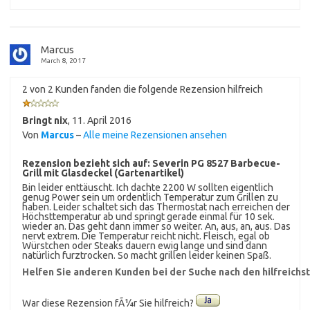
Marcus
March 8, 2017
2 von 2 Kunden fanden die folgende Rezension hilfreich
Bringt nix
,
11. April 2016
Von
Marcus
–
Alle meine Rezensionen ansehen
Rezension bezieht sich auf:
Severin PG 8527 Barbecue-
Grill mit Glasdeckel (Gartenartikel)
Bin leider enttäuscht. Ich dachte 2200 W sollten eigentlich
genug Power sein um ordentlich Temperatur zum Grillen zu
haben. Leider schaltet sich das Thermostat nach erreichen der
Höchsttemperatur ab und springt gerade einmal für 10 sek.
wieder an. Das geht dann immer so weiter. An, aus, an, aus. Das
nervt extrem. Die Temperatur reicht nicht. Fleisch, egal ob
Würstchen oder Steaks dauern ewig lange und sind dann
natürlich furztrocken. So macht grillen leider keinen Spaß.
Helfen Sie anderen Kunden bei der Suche nach den hilfreich
War diese Rezension fÃ¼r Sie hilfreich?