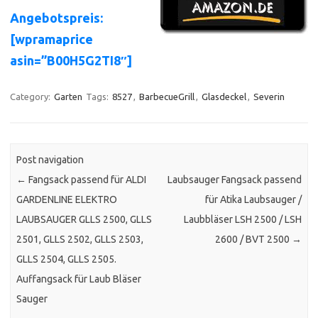
Angebotspreis:
[wpramaprice
asin=”B00H5G2TI8″]
Category:
Garten
Tags:
8527
,
BarbecueGrill
,
Glasdeckel
,
Severin
Post navigation
←
Fangsack passend für ALDI
Laubsauger Fangsack passend
GARDENLINE ELEKTRO
für Atika Laubsauger /
LAUBSAUGER GLLS 2500, GLLS
Laubbläser LSH 2500 / LSH
2501, GLLS 2502, GLLS 2503,
2600 / BVT 2500
→
GLLS 2504, GLLS 2505.
Auffangsack für Laub Bläser
Sauger