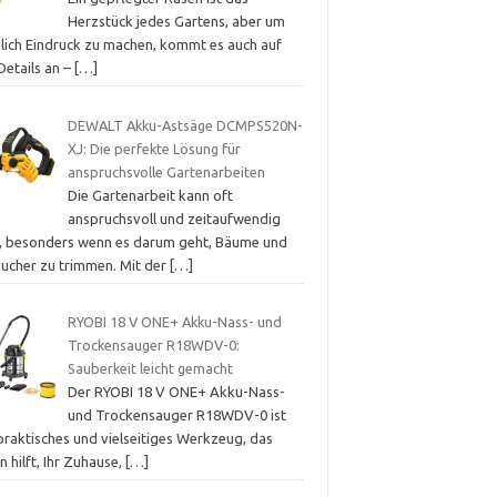
Herzstück jedes Gartens, aber um
klich Eindruck zu machen, kommt es auch auf
Details an –
[…]
DEWALT Akku-Astsäge DCMPS520N-
XJ: Die perfekte Lösung für
anspruchsvolle Gartenarbeiten
Die Gartenarbeit kann oft
anspruchsvoll und zeitaufwendig
n, besonders wenn es darum geht, Bäume und
äucher zu trimmen. Mit der
[…]
RYOBI 18 V ONE+ Akku-Nass- und
Trockensauger R18WDV-0:
Sauberkeit leicht gemacht
Der RYOBI 18 V ONE+ Akku-Nass-
und Trockensauger R18WDV-0 ist
praktisches und vielseitiges Werkzeug, das
n hilft, Ihr Zuhause,
[…]