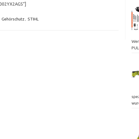
B002YX2AGS”]
,
Gehörschutz
,
STIHL
Wer
PUL
spez
wur