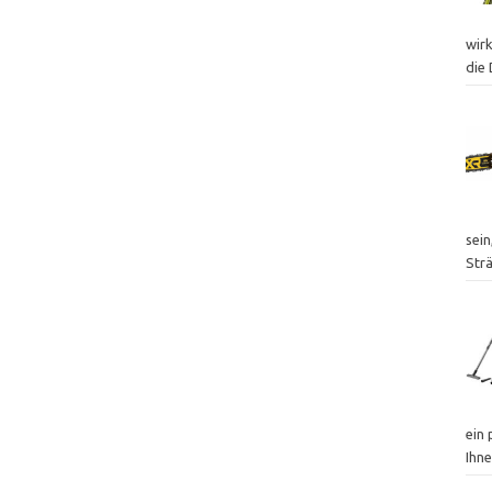
wir
die 
sei
Str
ein 
Ihne