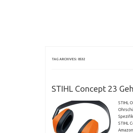
TAG ARCHIVES:
0532
STIHL Concept 23 Ge
STIHL O
Ohrschü
Spezifik
STIHL C
Amazon.