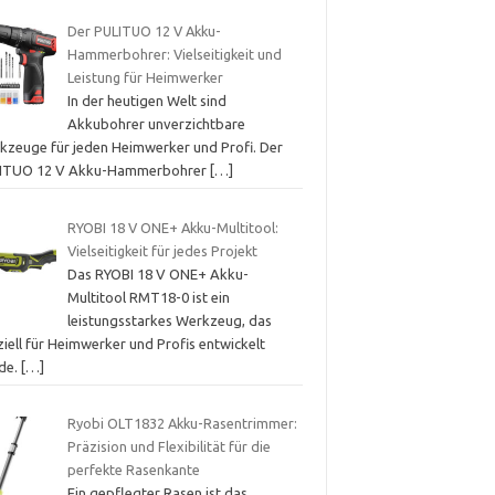
Der PULITUO 12 V Akku-
Hammerbohrer: Vielseitigkeit und
Leistung für Heimwerker
In der heutigen Welt sind
Akkubohrer unverzichtbare
kzeuge für jeden Heimwerker und Profi. Der
ITUO 12 V Akku-Hammerbohrer
[…]
RYOBI 18 V ONE+ Akku-Multitool:
Vielseitigkeit für jedes Projekt
Das RYOBI 18 V ONE+ Akku-
Multitool RMT18-0 ist ein
leistungsstarkes Werkzeug, das
iell für Heimwerker und Profis entwickelt
de.
[…]
Ryobi OLT1832 Akku-Rasentrimmer:
Präzision und Flexibilität für die
perfekte Rasenkante
Ein gepflegter Rasen ist das