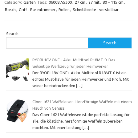
Category:
Garten
Tags:
06008 A5300
,
27 cm
,
27 mit
,
80 – 115 cm
,
Bosch
,
Griff
,
Rasentrimmer
,
Rollen
,
Schnittbreite
,
verstellbar
Search
Search
RYOBI 18V ONE+ Akku-Multitool R18MT-0: Das
vielseitige Werkzeug für jeden Heimwerker
Der RYOBI 18V ONE+ Akku-Multitool R18MT-0 ist ein
echtes Must-have für jeden Heimwerker und Profi. Mit
seiner beeindruckenden
[…]
Cloer 1621 Waffeleisen: Herzförmige Waffeln mit einem
Hauch von Genuss
Das Cloer 1621 Waffeleisen ist die perfekte Lösung für
alle, die köstliche, herzförmige Waffeln zubereiten
möchten. Mit einer Leistung
[…]