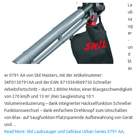
La
ub
sa
ug
er
-
un
d
bl
äs
er 0791 AA von Skil Masters, mit der Artikelnummer:
SKF0150791AA und der EAN: 8710364069750 Schneller
Arbeitsfortschritt – durch 2.800W Motor, einer Blasgeschwindigkeit
von 270 km/h und 13 m³ /min Saugleistung 10:1
Volumenreduzierung – dank integrierter Häckselfunktion Schneller
Funktionswechsel – dank einfachem Drehknopf zum Umschalten
von Blas- auf Saugfunktion Platzsparende Aufbewahrung von Gerät
und…
Read More: Skil Laubsauger und Gebläse Urban Series 0791 AA,