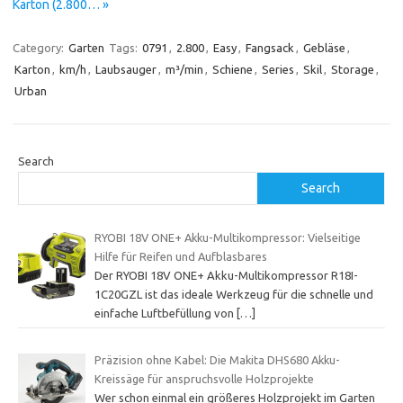
Karton (2.800… »
Category:
Garten
Tags:
0791
,
2.800
,
Easy
,
Fangsack
,
Gebläse
,
Karton
,
km/h
,
Laubsauger
,
m³/min
,
Schiene
,
Series
,
Skil
,
Storage
,
Urban
Search
Search
RYOBI 18V ONE+ Akku-Multikompressor: Vielseitige
Hilfe für Reifen und Aufblasbares
Der RYOBI 18V ONE+ Akku-Multikompressor R18I-
1C20GZL ist das ideale Werkzeug für die schnelle und
einfache Luftbefüllung von
[…]
Präzision ohne Kabel: Die Makita DHS680 Akku-
Kreissäge für anspruchsvolle Holzprojekte
Wer schon einmal ein größeres Holzprojekt im Garten