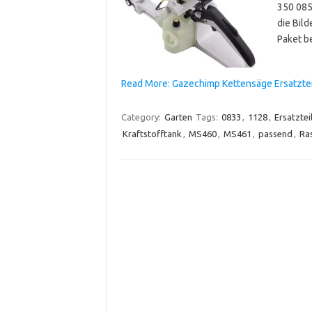
350 0850
die Bild
Paket b
Read More: Gazechimp Kettensäge Ersatzteil
Category:
Garten
Tags:
0833
,
1128
,
Ersatztei
Kraftstofftank
,
MS460
,
MS461
,
passend
,
Ra