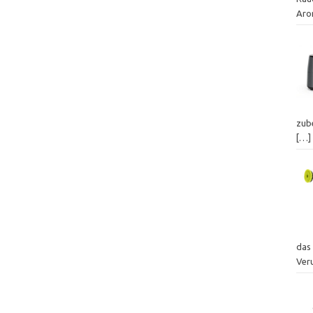
Aro
zube
[…]
das
Ver