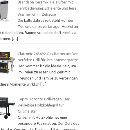
Brandson Keramik-Heizlüfter mit
Fernbedienung: Effiziente und leise
Wärme für Ihr Zuhause
Die kalte Jahreszeit steht vor der
Tür, und ein zuverlässiger Heizlüfter
 dabei helfen, Räume schnell und effizient zu
ärmen.
[…]
Clatronic 263692 Gas Barbecue: Der
perfekte Grill für Ihre Sommerpartys
Der Sommer ist die ideale Zeit, um
im Freien zu essen und Zeit mit
Freunden und Familie zu verbringen.
diese Momente wirklich
[…]
Tepro Toronto Grillwagen: Der
vielseitige Holzkohlegrill für
Grillmeister
Grillen mit Holzkohle hat eine
besondere Faszination. Der Duft des
hs, das Knistern der Kohle und das intensive