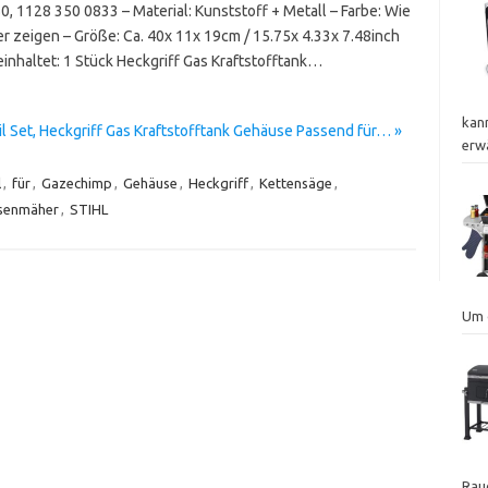
, 1128 350 0833 – Material: Kunststoff + Metall – Farbe: Wie
er zeigen – Größe: Ca. 40x 11x 19cm / 15.75x 4.33x 7.48inch
einhaltet: 1 Stück Heckgriff Gas Kraftstofftank…
kann
 Set, Heckgriff Gas Kraftstofftank Gehäuse Passend für… »
erw
l
,
für
,
Gazechimp
,
Gehäuse
,
Heckgriff
,
Kettensäge
,
senmäher
,
STIHL
Um 
Rauc