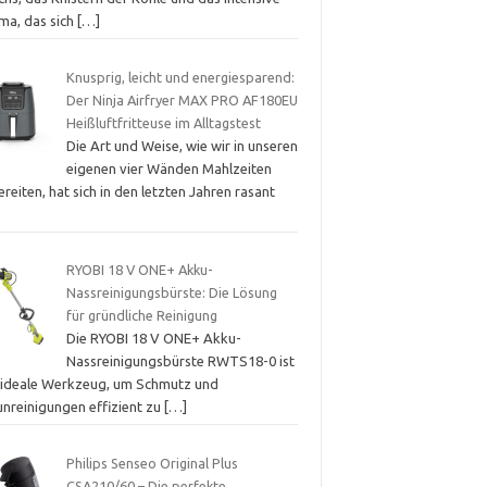
ma, das sich
[…]
Knusprig, leicht und energiesparend:
Der Ninja Airfryer MAX PRO AF180EU
Heißluftfritteuse im Alltagstest
Die Art und Weise, wie wir in unseren
eigenen vier Wänden Mahlzeiten
reiten, hat sich in den letzten Jahren rasant
RYOBI 18 V ONE+ Akku-
Nassreinigungsbürste: Die Lösung
für gründliche Reinigung
Die RYOBI 18 V ONE+ Akku-
Nassreinigungsbürste RWTS18-0 ist
 ideale Werkzeug, um Schmutz und
unreinigungen effizient zu
[…]
Philips Senseo Original Plus
CSA210/60 – Die perfekte