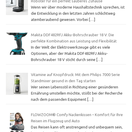
Roboter für ein perfekt sauberes Zuhause
Wenn wir über moderne Haushaltstechnik sprechen, ist
die Entwicklung in den letzten Jahren schlichtweg
atemberaubend gewesen. Vorbei
[…]
Makita DDF482RFJ Akku-Bohrschrauber 18 V: Die
perfekte Kombination aus Leistung und Flexibilität
In der Welt der Elektrowerkzeuge gibt es viele
Optionen, aber der Makita DDF482RFJ Akku-
Bohrschrauber 18 V sticht durch seine
[…]
Vitamine auf Knopfdruck: Mit dem Philips 7000 Serie
Standmixer gesund in den Tag starten
Wer seinen Lebensstil in Richtung einer gesünderen
Ernährung umstellen möchte, stößt bei der Recherche
nach dem passenden Equipment
[…]
FLOWZOOM® Comfy Nackenkissen – Komfort für Ihre
Reisen im Flugzeug und Auto
Das Reisen kann oft anstrengend und unbequem sein,