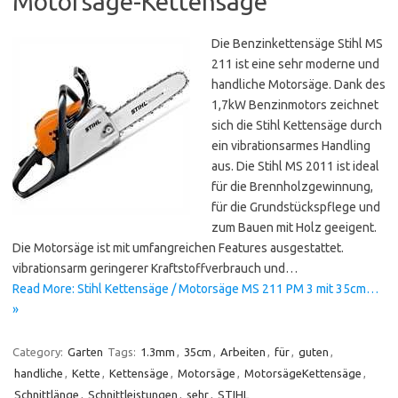
Motorsäge-Kettensäge
Die Benzinkettensäge Stihl MS
211 ist eine sehr moderne und
handliche Motorsäge. Dank des
1,7kW Benzinmotors zeichnet
sich die Stihl Kettensäge durch
ein vibrationsarmes Handling
aus. Die Stihl MS 2011 ist ideal
für die Brennholzgewinnung,
für die Grundstückspflege und
zum Bauen mit Holz geeigent.
Die Motorsäge ist mit umfangreichen Features ausgestattet.
vibrationsarm geringerer Kraftstoffverbrauch und…
Read More: Stihl Kettensäge / Motorsäge MS 211 PM 3 mit 35cm…
»
Category:
Garten
Tags:
1.3mm
,
35cm
,
Arbeiten
,
für
,
guten
,
handliche
,
Kette
,
Kettensäge
,
Motorsäge
,
MotorsägeKettensäge
,
Schnittlänge
,
Schnittleistungen
,
sehr
,
STIHL