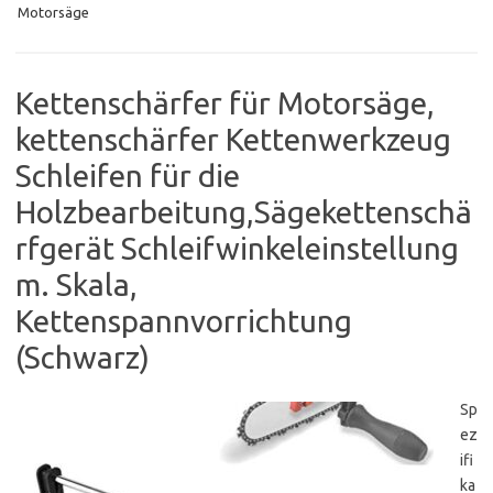
Motorsäge
Kettenschärfer für Motorsäge,
kettenschärfer Kettenwerkzeug
Schleifen für die
Holzbearbeitung,Sägekettenschä
rfgerät Schleifwinkeleinstellung
m. Skala,
Kettenspannvorrichtung
(Schwarz)
Sp
ez
ifi
ka