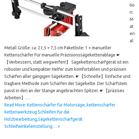
tio
n:
M
at
eri
al:
Metall Größe: ca. 21,5 × 7,5 cm Paketliste: 1 × manueller
Kettenschärfer Für manuelle Präzisionssägekettenablage ☛
【Verbessern, statt wegwerfen!】 Sägekettenschärfgerät ist ein
robuster und kompakter Helfer zum komfortablen und präzisen
Schärfen aller gängigen Sägeketten. ☛【Schnelle】Einfache und
tragbare Methode zum Schärfen der Sägekette. Der Schärfstein
passt in den an der Stange angebrachten Spitzer. ☛【präzises
Arbeiten】…
Read More: Kettenschärfer für Motorsäge, kettenschärfer
Kettenwerkzeug Schleifen für die
Holzbearbeitung,Sägekettenschärfgerät
Schleifwinkeleinstellung… »