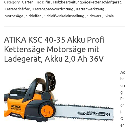
Category:
Garten
Tags:
für
,
HolzbearbeitungSägekettenschärfgerät
,
Kettenschärfer
,
Kettenspannvorrichtung
,
Kettenwerkzeug
,
Motorsäge
,
Schleifen
,
Schleifwinkeleinstellung
,
Schwarz
,
Skala
ATIKA KSC 40-35 Akku Profi
Kettensäge Motorsäge mit
Ladegerät, Akku 2,0 Ah 36V
Ac
ht
un
g:
Pr
of
i-
G
er