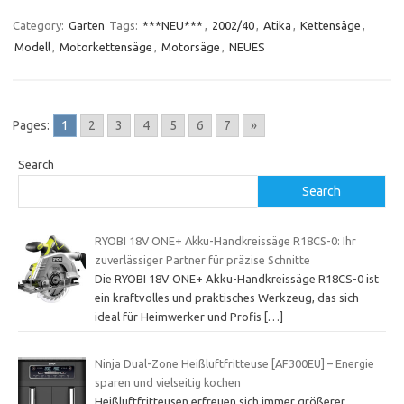
Category:
Garten
Tags:
***NEU***
,
2002/40
,
Atika
,
Kettensäge
,
Modell
,
Motorkettensäge
,
Motorsäge
,
NEUES
Pages:
1
2
3
4
5
6
7
»
Search
Search
RYOBI 18V ONE+ Akku-Handkreissäge R18CS-0: Ihr
zuverlässiger Partner für präzise Schnitte
Die RYOBI 18V ONE+ Akku-Handkreissäge R18CS-0 ist
ein kraftvolles und praktisches Werkzeug, das sich
ideal für Heimwerker und Profis
[…]
Ninja Dual-Zone Heißluftfritteuse [AF300EU] – Energie
sparen und vielseitig kochen
Heißluftfritteusen erfreuen sich immer größerer