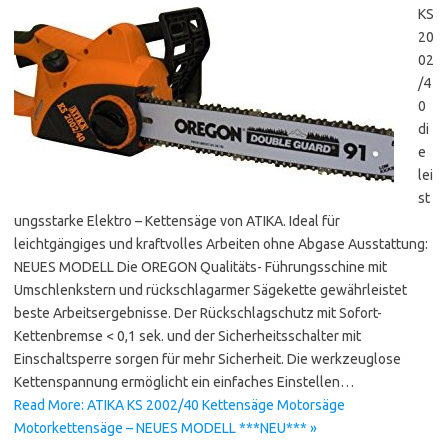
KS
20
02
/4
0
di
e
lei
st
ungsstarke Elektro – Kettensäge von ATIKA. Ideal für
leichtgängiges und kraftvolles Arbeiten ohne Abgase Ausstattung:
NEUES MODELL Die OREGON Qualitäts- Führungsschine mit
Umschlenkstern und rückschlagarmer Sägekette gewährleistet
beste Arbeitsergebnisse. Der Rückschlagschutz mit Sofort-
Kettenbremse < 0,1 sek. und der Sicherheitsschalter mit
Einschaltsperre sorgen für mehr Sicherheit. Die werkzeuglose
Kettenspannung ermöglicht ein einfaches Einstellen…
Read More: ATIKA KS 2002/40 Kettensäge Motorsäge
Motorkettensäge – NEUES MODELL ***NEU*** »