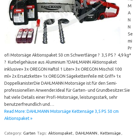
M
A
N
N
Se
mi
Pr
ofi Motorsäge Aktionspaket 50 cm Schwertlänge ? 3,5 PS ? 4,9 kg*
? Kurbelgehäuse aus Aluminium ?DAHLMANN Aktionspaket
inklusive» 3x OREGON Haftöl 1 Liter» 3x OREGON Mischöl 100
ml» 2x Ersatzkette» 1x OREGON Sägekettenfeile mit Griff» 1x
DoppelkanisterDie DAHLMANN Motorsäge ist für den Semi-
professionellen Anwender.Ideal für Garten- und Grundbesitzer.Sie
hat viele Details einer Profi-Motorsäge, leistungsstark, sehr
benutzerfreundlich und…
Read More: DAHLMANN Motorsäge Kettensäge 3,5 PS 50 cm
Aktionspaket »
Category:
Garten
Tags:
Aktionspaket
,
DAHLMANN
,
Kettensäge
,