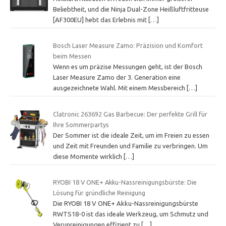
Beliebtheit, und die Ninja Dual-Zone Heißluftfritteuse
[AF300EU] hebt das Erlebnis mit
[…]
Bosch Laser Measure Zamo: Präzision und Komfort
beim Messen
Wenn es um präzise Messungen geht, ist der Bosch
Laser Measure Zamo der 3. Generation eine
ausgezeichnete Wahl. Mit einem Messbereich
[…]
Clatronic 263692 Gas Barbecue: Der perfekte Grill für
Ihre Sommerpartys
Der Sommer ist die ideale Zeit, um im Freien zu essen
und Zeit mit Freunden und Familie zu verbringen. Um
diese Momente wirklich
[…]
RYOBI 18 V ONE+ Akku-Nassreinigungsbürste: Die
Lösung für gründliche Reinigung
Die RYOBI 18 V ONE+ Akku-Nassreinigungsbürste
RWTS18-0 ist das ideale Werkzeug, um Schmutz und
Verunreinigungen effizient zu
[…]