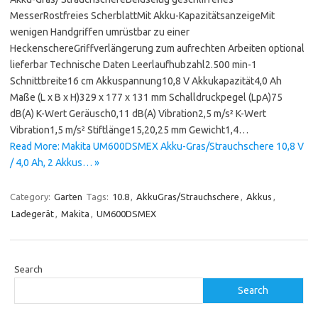
MesserRostfreies ScherblattMit Akku-KapazitätsanzeigeMit
wenigen Handgriffen umrüstbar zu einer
HeckenschereGriffverlängerung zum aufrechten Arbeiten optional
lieferbar Technische Daten Leerlaufhubzahl2.500 min-1
Schnittbreite16 cm Akkuspannung10,8 V Akkukapazität4,0 Ah
Maße (L x B x H)329 x 177 x 131 mm Schalldruckpegel (LpA)75
dB(A) K-Wert Geräusch0,11 dB(A) Vibration2,5 m/s² K-Wert
Vibration1,5 m/s² Stiftlänge15,20,25 mm Gewicht1,4…
Read More: Makita UM600DSMEX Akku-Gras/Strauchschere 10,8 V
/ 4,0 Ah, 2 Akkus… »
Category:
Garten
Tags:
10.8
,
AkkuGras/Strauchschere
,
Akkus
,
Ladegerät
,
Makita
,
UM600DSMEX
Search
Search