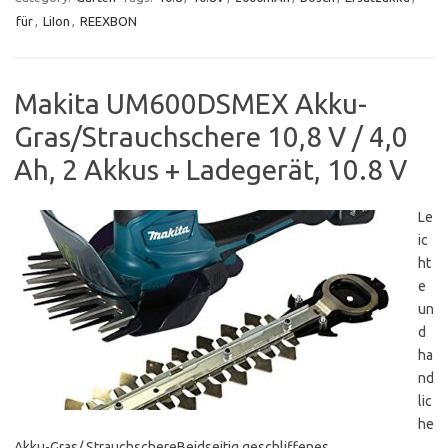
für
,
LiIon
,
REEXBON
Makita UM600DSMEX Akku-
Gras/Strauchschere 10,8 V / 4,0
Ah, 2 Akkus + Ladegerät, 10.8 V
Le
ic
ht
e
un
d
ha
nd
lic
he
Akku-Gras/ StrauchschereBeidseitig geschliffenes