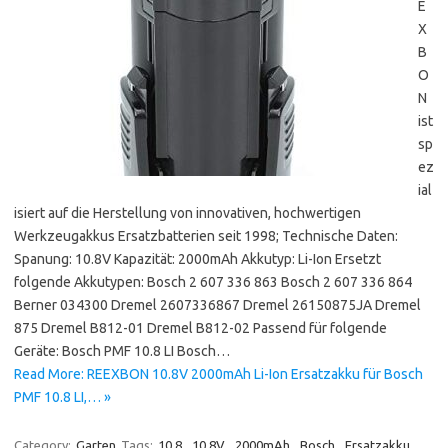
E
X
B
O
N
ist
sp
ez
ial
isiert auf die Herstellung von innovativen, hochwertigen
Werkzeugakkus Ersatzbatterien seit 1998; Technische Daten:
Spanung: 10.8V Kapazität: 2000mAh Akkutyp: Li-Ion Ersetzt
folgende Akkutypen: Bosch 2 607 336 863 Bosch 2 607 336 864
Berner 034300 Dremel 2607336867 Dremel 26150875JA Dremel
875 Dremel B812-01 Dremel B812-02 Passend für folgende
Geräte: Bosch PMF 10.8 LI Bosch…
Read More: REEXBON 10.8V 2000mAh Li-Ion Ersatzakku für Bosch
PMF 10.8 LI,… »
Category:
Garten
Tags:
10.8
,
10.8V
,
2000mAh
,
Bosch
,
Ersatzakku
,