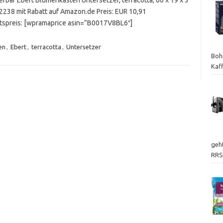
2238 mit Rabatt auf Amazon.de Preis: EUR 10,91
spreis: [wpramaprice asin=”B0017V8BL6″]
en
,
Ebert
,
terracotta
,
Untersetzer
Boh
Kaf
geht
RRS