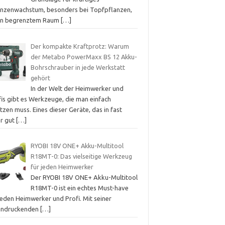
anzenwachstum, besonders bei Topfpflanzen,
 in begrenztem Raum
[…]
Der kompakte Kraftprotz: Warum
der Metabo PowerMaxx BS 12 Akku-
Bohrschrauber in jede Werkstatt
gehört
In der Welt der Heimwerker und
fis gibt es Werkzeuge, die man einfach
tzen muss. Eines dieser Geräte, das in fast
er gut
[…]
RYOBI 18V ONE+ Akku-Multitool
R18MT-0: Das vielseitige Werkzeug
für jeden Heimwerker
Der RYOBI 18V ONE+ Akku-Multitool
R18MT-0 ist ein echtes Must-have
jeden Heimwerker und Profi. Mit seiner
indruckenden
[…]