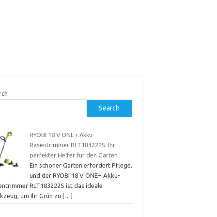
rch
Search
RYOBI 18 V ONE+ Akku-
Rasentrimmer RLT183222S: Ihr
perfekter Helfer für den Garten
Ein schöner Garten erfordert Pflege,
und der RYOBI 18 V ONE+ Akku-
entrimmer RLT183222S ist das ideale
kzeug, um Ihr Grün zu
[…]