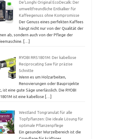
De’Longhi Original EcoDecalk: Der
umweltfreundliche Entkalker für
Kaffeegenuss ohne Kompromisse
Der Genuss eines perfekten Kaffees
hängt nicht nur von der Qualität der
nen ab, sondern auch von der Pflege der
feemaschine.
[…]
RYOBI RRS1801M: Der kabellose
Reciprocating Saw für präzise
Schnitte
Wenn es um Holzarbeiten,
Renovierungen oder Bauprojekte
, ist eine gute Säge unerlässlich. Die RYOBI
1801M ist eine kabellose
[…]
Westland Tongranulat für alle
Topfpflanzen: Die ideale Lösung für
optimale Pflanzenpflege
Ein gesunder Wurzelbereich ist die
Grundlage für kräftiges