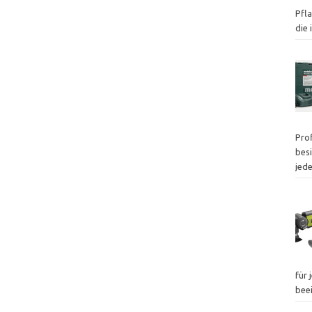
Pfl
die
Pro
besi
jed
für 
bee