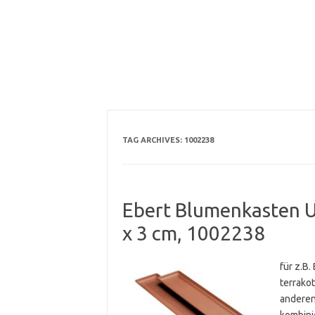
TAG ARCHIVES:
1002238
Ebert Blumenkasten Un
x 3 cm, 1002238
für z.B.
terrako
anderen
kombini