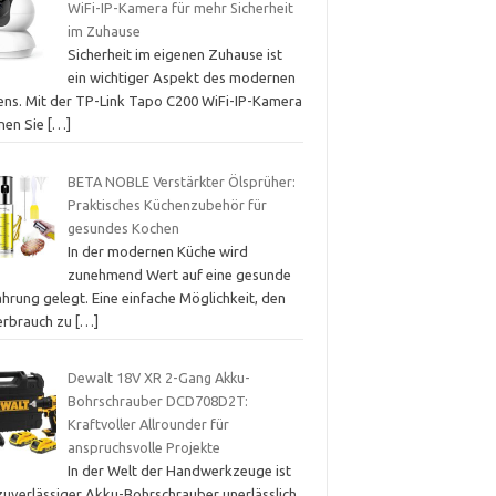
WiFi-IP-Kamera für mehr Sicherheit
im Zuhause
Sicherheit im eigenen Zuhause ist
ein wichtiger Aspekt des modernen
ens. Mit der TP-Link Tapo C200 WiFi-IP-Kamera
nen Sie
[…]
BETA NOBLE Verstärkter Ölsprüher:
Praktisches Küchenzubehör für
gesundes Kochen
In der modernen Küche wird
zunehmend Wert auf eine gesunde
hrung gelegt. Eine einfache Möglichkeit, den
erbrauch zu
[…]
Dewalt 18V XR 2-Gang Akku-
Bohrschrauber DCD708D2T:
Kraftvoller Allrounder für
anspruchsvolle Projekte
In der Welt der Handwerkzeuge ist
 zuverlässiger Akku-Bohrschrauber unerlässlich