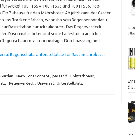
 für Artikel 10011554, 10011555 und 10011556. Top-
s Ein Zuhause für den Mähroboter: Ab jetzt kann der Garden
ch ins Trockene fahren, wenn ihn sein Regensensor dazu
 zur Basisstation zurückzukehren. Das Regenverdeck
Leb
 den Rasenmähroboter und seine Ladestation auch bei
kön
n Regenschauern vor übermäßiger Durchnässung und
ersal Regenschutz Unterstellplatz für Rasenmähroboter
Garden
,
Hero
,
oneConcept
,
passend
,
Polycarbonat
,
Ernä
latz
,
Regenverdeck
,
Universal
,
Unterstellplatz
Ölv
ein