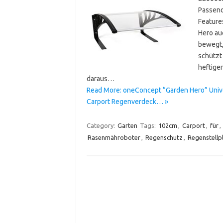
Passend
Feature
Hero au
bewegt,
schützt
heftige
daraus…
Read More: oneConcept “Garden Hero” Univ
Carport Regenverdeck… »
Category:
Garten
Tags:
102cm
,
Carport
,
für
,
Rasenmähroboter
,
Regenschutz
,
Regenstellp