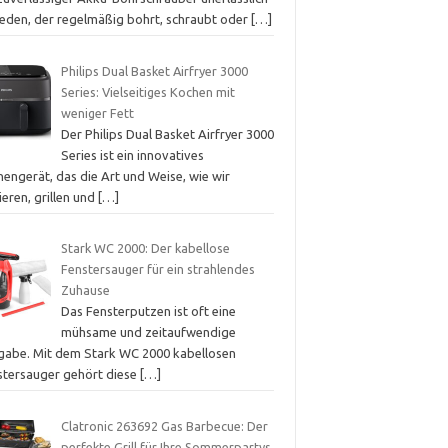
 jeden, der regelmäßig bohrt, schraubt oder
[…]
Philips Dual Basket Airfryer 3000
Series: Vielseitiges Kochen mit
weniger Fett
Der Philips Dual Basket Airfryer 3000
Series ist ein innovatives
engerät, das die Art und Weise, wie wir
tieren, grillen und
[…]
Stark WC 2000: Der kabellose
Fenstersauger für ein strahlendes
Zuhause
Das Fensterputzen ist oft eine
mühsame und zeitaufwendige
gabe. Mit dem Stark WC 2000 kabellosen
stersauger gehört diese
[…]
Clatronic 263692 Gas Barbecue: Der
perfekte Grill für Ihre Sommerpartys