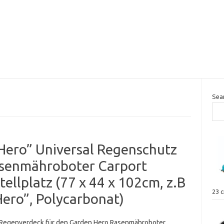
Sea
ero” Universal Regenschutz
Rasenmähroboter Carport
llplatz (77 x 44 x 102cm, z.B
23 
ero”, Polycarbonat)
egenverdeck für den Garden Hero Rasenmähroboter.