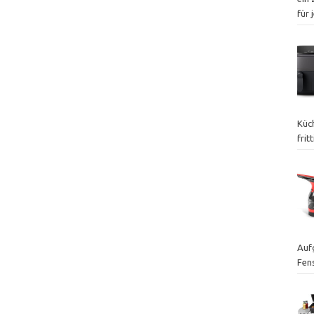
für
Küch
frit
Auf
Fen