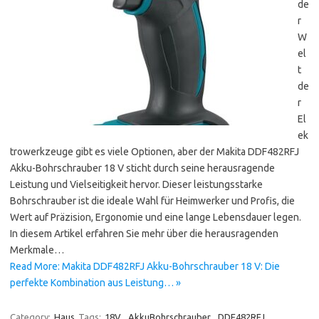
de
r
W
el
t
de
r
El
ek
trowerkzeuge gibt es viele Optionen, aber der Makita DDF482RFJ
Akku-Bohrschrauber 18 V sticht durch seine herausragende
Leistung und Vielseitigkeit hervor. Dieser leistungsstarke
Bohrschrauber ist die ideale Wahl für Heimwerker und Profis, die
Wert auf Präzision, Ergonomie und eine lange Lebensdauer legen.
In diesem Artikel erfahren Sie mehr über die herausragenden
Merkmale…
Read More: Makita DDF482RFJ Akku-Bohrschrauber 18 V: Die
perfekte Kombination aus Leistung… »
Category:
Haus
Tags:
18V
,
AkkuBohrschrauber
,
DDF482RFJ
,