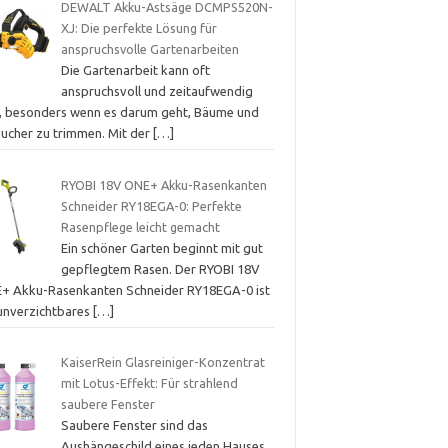
DEWALT Akku-Astsäge DCMPS520N-
XJ: Die perfekte Lösung für
anspruchsvolle Gartenarbeiten
Die Gartenarbeit kann oft
anspruchsvoll und zeitaufwendig
n, besonders wenn es darum geht, Bäume und
äucher zu trimmen. Mit der
[…]
RYOBI 18V ONE+ Akku-Rasenkanten
Schneider RY18EGA-0: Perfekte
Rasenpflege leicht gemacht
Ein schöner Garten beginnt mit gut
gepflegtem Rasen. Der RYOBI 18V
+ Akku-Rasenkanten Schneider RY18EGA-0 ist
 unverzichtbares
[…]
KaiserRein Glasreiniger-Konzentrat
mit Lotus-Effekt: Für strahlend
saubere Fenster
Saubere Fenster sind das
Aushängeschild eines jeden Hauses.