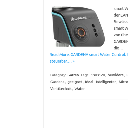
smart W
der EAN
Bewässe
smart W
von über
GARDENA
die…
Read More: GARDENA smart Water Control: 
steuerbar,… »
Category:
Garten
Tags:
1903120
,
bewährte
,
Gardena
,
geeignet
,
Ideal
,
Intelligenter
,
Micr
Ventiltechnik
,
Water