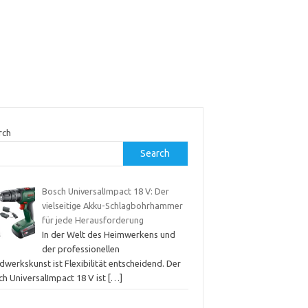
rch
Search
Bosch UniversalImpact 18 V: Der
vielseitige Akku-Schlagbohrhammer
für jede Herausforderung
In der Welt des Heimwerkens und
der professionellen
werkskunst ist Flexibilität entscheidend. Der
ch UniversalImpact 18 V ist
[…]