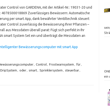
ater Control von GARDENA, mit der Artikel-Nr.: 19031-20 und
: 4078500018869 Zuverlässiges Bewässern: Automatische
rung per smart App, dank bewährter Ventiltechnik steuert
ater Control zuverlässig die Bewässerung Ihrer Pflanzen –
sei
all aus Messdaten überall parat: Fügt sich perfekt in Ihr
Str
 smart System Set ein und überträgt die Messdaten an
Intelligenter Bewässerungscomputer mit smart App
Bewässerungscomputer
,
Control
,
Frostwarnsystem
,
für
,
oDripSystem
,
oder
,
smart
,
Sprinklersystem
,
steuerbar
,
ONE
ein