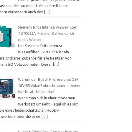
lassen nicht nur mehr Licht in Ihre Räume,
dern verbessern auch den
[…]
Siemens Brita Intenza Wasserfilter
TZ70033A: Frischer Kaffee durch
reines Wasser
Der Siemens Brita Intenza
Wasserfilter TZ70033A ist ein
erzichtbares Zubehör für alle Besitzer von
mens EQ Vollautomaten. Dieser
[…]
Warum der Bosch Professional GSR
18V-55 Akku-Bohrschrauber in keiner
Werkstatt fehlen darf
Wenn man sich in einer modernen
Werkstatt umsieht – egal ob es sich
die eines leidenschaftlichen Hobby-
mwerkers oder die eines
[…]
HyperX Cloud Pro Gaming Headset: