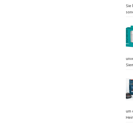
Sie 
son
unv
Sie
um 
Hei