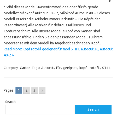
fü
r Stihl dieses Modell-Rasentrimmer) geeignet für folgende
Modelle:: Mähkopf Autocut 30 – 2, Mähkopf Autocut 40 – 2 dieses
Modell ersetzt die Artikelnummer Herkunft: – Die Köpfe der
Rasentrimmer) Alle Marken für débroussailleuses und
Konturenschnitt. Alle unsere Modelle Kopf von Garnen sind
anpassungsfähig. Finden Sie den passenden Modell zu Ihrem
Motorsense mit dem Modell im Angebot beschrieben. Kopf…
Read More: Kopf rotofil geeignet für mod STIHL autocut 30, autocut
40-2 »
Category:
Garten
Tags:
Autocut
,
für
,
geeignet
,
kopf.
,
rotofil
,
STIHL
Pages:
1
2
3
»
Search
Search