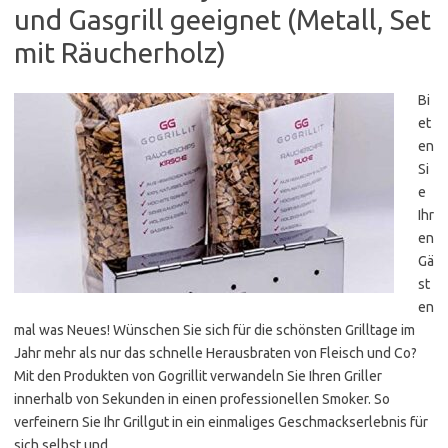
und Gasgrill geeignet (Metall, Set
mit Räucherholz)
Bi
et
en
Si
e
Ihr
en
Gä
st
en
mal was Neues! Wünschen Sie sich für die schönsten Grilltage im
Jahr mehr als nur das schnelle Herausbraten von Fleisch und Co?
Mit den Produkten von Gogrillit verwandeln Sie Ihren Griller
innerhalb von Sekunden in einen professionellen Smoker. So
verfeinern Sie Ihr Grillgut in ein einmaliges Geschmackserlebnis für
sich selbst und…