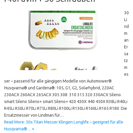
30
Li
nd
m
an
Er
sa
tz
m
es
ser – passend für alle gängigen Modelle von Automower®
Husqvarna® und Gardena®: 105, G1, G2, Solarhybrid, 220AC
230ACX 260ACX 265ACX 305 308 310 315 320 330ACX Sileno
smart Sileno Sileno+ smart Sileno+ 420 430X 440 450X R38Li R40Li
R45Li R50Li R70Li R75Li R80Li R100Li R130Li R160Li R165 R180 Die
Ersatzmesser von Lindman für…
Read More: 30x Titan Messer Klingen Longlife – geeignet für alle
Husqvarna®… »