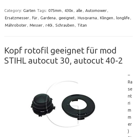
Category:
Garten
Tags:
075mm
,
430x
,
alle
,
Automower
,
Ersatzmesser
,
für
,
Gardena
,
geeignet
,
Husqvarna
,
Klingen
,
longlife
,
Mähroboter
,
Messer
,
r40i
,
Schrauben
,
Titan
Kopf rotofil geeignet für mod
STIHL autocut 30, autocut 40-2
–
Ra
se
nt
ri
m
m
er
)