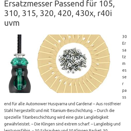
Ersatzmesser Passend für 105,
310, 315, 320, 420, 430x, r40i
uvm
30
Er
sa
tz
m
es
se
r
pa
ss
end für alle Automower Husqvarna und Gardena! – Aus rostfreier
Stahl hergestellt und mit Titanium-Beschichtung. – Durch die
spezielle Titanbeschichtung wird eine gute Langlebigkeit
gewährleistet. – Die Klingen sind extrem scharf. – Langleibig und
leistungsfähig. – 30 Schrauben und 30 Klingen Packet: 30