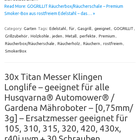
Read More: GOGRILLIT Räucherbox/Räucherschale – Premium
Smoker-Box aus rostfreiem Edelstahl – das… »
Category:
Garten
Tags:
Edelstahl
,
für
,
Gasgrill
,
geeignet
,
GOGRILLIT
,
Grillzubehör
,
Holzkohle
,
jeden
,
Metall
,
perfekte
,
Premium
,
Räucherbox/Räucherschale
,
Räucherholz
,
Räuchern
,
rostfreiem
,
SmokerBox
30x Titan Messer Klingen
Longlife – geeignet für alle
Husqvarna® Automower® /
Gardena Mähroboter – [0,75mm/
3g] – Ersatzmesser geeignet für
105, 310, 315, 320, 420, 430x,
r40i uvm + 30 Schrauben