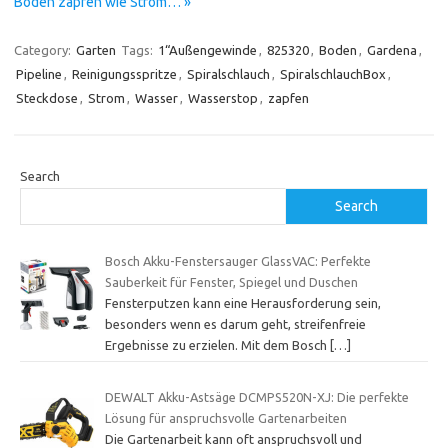
Boden zapfen wie Strom… »
Category:
Garten
Tags:
1“Außengewinde
,
825320
,
Boden
,
Gardena
,
Pipeline
,
Reinigungsspritze
,
Spiralschlauch
,
SpiralschlauchBox
,
Steckdose
,
Strom
,
Wasser
,
Wasserstop
,
zapfen
Search
Search
Bosch Akku-Fenstersauger GlassVAC: Perfekte
Sauberkeit für Fenster, Spiegel und Duschen
Fensterputzen kann eine Herausforderung sein,
besonders wenn es darum geht, streifenfreie
Ergebnisse zu erzielen. Mit dem Bosch
[…]
DEWALT Akku-Astsäge DCMPS520N-XJ: Die perfekte
Lösung für anspruchsvolle Gartenarbeiten
Die Gartenarbeit kann oft anspruchsvoll und