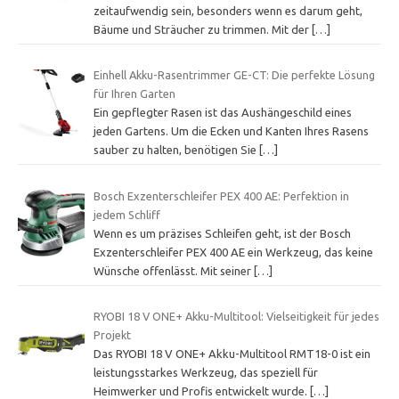
zeitaufwendig sein, besonders wenn es darum geht,
Bäume und Sträucher zu trimmen. Mit der
[…]
Einhell Akku-Rasentrimmer GE-CT: Die perfekte Lösung
für Ihren Garten
Ein gepflegter Rasen ist das Aushängeschild eines
jeden Gartens. Um die Ecken und Kanten Ihres Rasens
sauber zu halten, benötigen Sie
[…]
Bosch Exzenterschleifer PEX 400 AE: Perfektion in
jedem Schliff
Wenn es um präzises Schleifen geht, ist der Bosch
Exzenterschleifer PEX 400 AE ein Werkzeug, das keine
Wünsche offenlässt. Mit seiner
[…]
RYOBI 18 V ONE+ Akku-Multitool: Vielseitigkeit für jedes
Projekt
Das RYOBI 18 V ONE+ Akku-Multitool RMT18-0 ist ein
leistungsstarkes Werkzeug, das speziell für
Heimwerker und Profis entwickelt wurde.
[…]