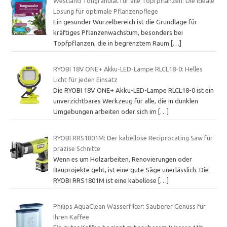
Westland Tongranulat für alle Topfpflanzen: Die ideale
Lösung für optimale Pflanzenpflege
Ein gesunder Wurzelbereich ist die Grundlage für
kräftiges Pflanzenwachstum, besonders bei
Topfpflanzen, die in begrenztem Raum
[…]
RYOBI 18V ONE+ Akku-LED-Lampe RLCL18-0: Helles
Licht für jeden Einsatz
Die RYOBI 18V ONE+ Akku-LED-Lampe RLCL18-0 ist ein
unverzichtbares Werkzeug für alle, die in dunklen
Umgebungen arbeiten oder sich im
[…]
RYOBI RRS1801M: Der kabellose Reciprocating Saw für
präzise Schnitte
Wenn es um Holzarbeiten, Renovierungen oder
Bauprojekte geht, ist eine gute Säge unerlässlich. Die
RYOBI RRS1801M ist eine kabellose
[…]
Philips AquaClean Wasserfilter: Sauberer Genuss für
Ihren Kaffee