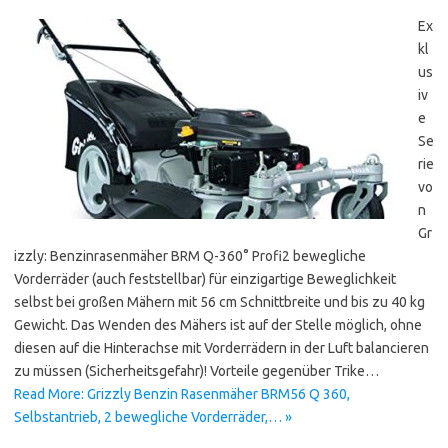
Ex
kl
us
iv
e
Se
rie
vo
n
Gr
izzly: Benzinrasenmäher BRM Q-360° Profi2 bewegliche
Vorderräder (auch feststellbar) für einzigartige Beweglichkeit
selbst bei großen Mähern mit 56 cm Schnittbreite und bis zu 40 kg
Gewicht. Das Wenden des Mähers ist auf der Stelle möglich, ohne
diesen auf die Hinterachse mit Vorderrädern in der Luft balancieren
zu müssen (Sicherheitsgefahr)! Vorteile gegenüber Trike…
Read More: Grizzly Benzin Rasenmäher BRM56 Q 360,
Selbstantrieb, 2 bewegliche Vorderräder,… »