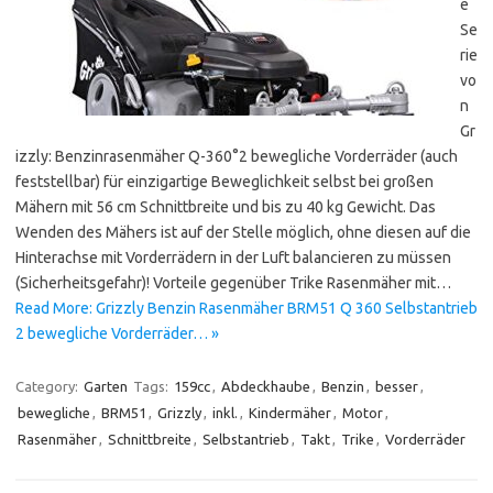
e
Se
rie
vo
n
Gr
izzly: Benzinrasenmäher Q-360°2 bewegliche Vorderräder (auch
feststellbar) für einzigartige Beweglichkeit selbst bei großen
Mähern mit 56 cm Schnittbreite und bis zu 40 kg Gewicht. Das
Wenden des Mähers ist auf der Stelle möglich, ohne diesen auf die
Hinterachse mit Vorderrädern in der Luft balancieren zu müssen
(Sicherheitsgefahr)! Vorteile gegenüber Trike Rasenmäher mit…
Read More: Grizzly Benzin Rasenmäher BRM51 Q 360 Selbstantrieb
2 bewegliche Vorderräder… »
Category:
Garten
Tags:
159cc
,
Abdeckhaube
,
Benzin
,
besser
,
bewegliche
,
BRM51
,
Grizzly
,
inkl.
,
Kindermäher
,
Motor
,
Rasenmäher
,
Schnittbreite
,
Selbstantrieb
,
Takt
,
Trike
,
Vorderräder