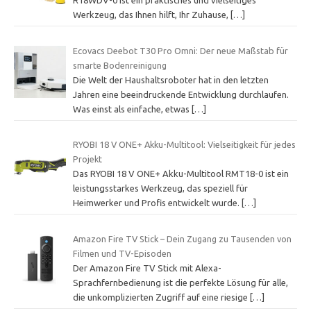
R18WDV-0 ist ein praktisches und vielseitiges
Werkzeug, das Ihnen hilft, Ihr Zuhause,
[…]
Ecovacs Deebot T30 Pro Omni: Der neue Maßstab für
smarte Bodenreinigung
Die Welt der Haushaltsroboter hat in den letzten
Jahren eine beeindruckende Entwicklung durchlaufen.
Was einst als einfache, etwas
[…]
RYOBI 18 V ONE+ Akku-Multitool: Vielseitigkeit für jedes
Projekt
Das RYOBI 18 V ONE+ Akku-Multitool RMT18-0 ist ein
leistungsstarkes Werkzeug, das speziell für
Heimwerker und Profis entwickelt wurde.
[…]
Amazon Fire TV Stick – Dein Zugang zu Tausenden von
Filmen und TV-Episoden
Der Amazon Fire TV Stick mit Alexa-
Sprachfernbedienung ist die perfekte Lösung für alle,
die unkomplizierten Zugriff auf eine riesige
[…]