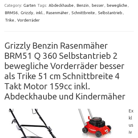
Category:
Garten
Tags:
Abdeckhaube
,
Benzin
,
besser
,
bewegliche
,
BRM56
,
Grizzly
,
inkl.
,
Rasenmäher
,
Schnittbreite
,
Selbstantrieb
,
Trike
,
Vorderräder
Grizzly Benzin Rasenmäher
BRM51 Q 360 Selbstantrieb 2
bewegliche Vorderräder besser
als Trike 51 cm Schnittbreite 4
Takt Motor 159cc inkl.
Abdeckhaube und Kindermäher
Ex
kl
us
iv