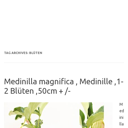
TAG ARCHIVES:
BLÜTEN
Medinilla magnifica , Medinille ,1-
2 Blüten ,50cm + /-
M
ed
ini
lla