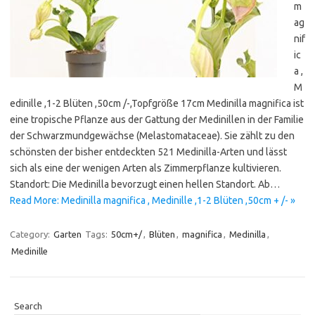
m
ag
nif
ic
a ,
M
edinille ,1-2 Blüten ,50cm /-,Topfgröße 17cm Medinilla magnifica ist
eine tropische Pflanze aus der Gattung der Medinillen in der Familie
der Schwarzmundgewächse (Melastomataceae). Sie zählt zu den
schönsten der bisher entdeckten 521 Medinilla-Arten und lässt
sich als eine der wenigen Arten als Zimmerpflanze kultivieren.
Standort: Die Medinilla bevorzugt einen hellen Standort. Ab…
Read More: Medinilla magnifica , Medinille ,1-2 Blüten ,50cm + /- »
Category:
Garten
Tags:
50cm+/
,
Blüten
,
magnifica
,
Medinilla
,
Medinille
Search