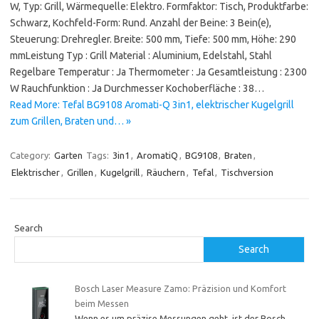
W, Typ: Grill, Wärmequelle: Elektro. Formfaktor: Tisch, Produktfarbe:
Schwarz, Kochfeld-Form: Rund. Anzahl der Beine: 3 Bein(e),
Steuerung: Drehregler. Breite: 500 mm, Tiefe: 500 mm, Höhe: 290
mmLeistung Typ : Grill Material : Aluminium, Edelstahl, Stahl
Regelbare Temperatur : Ja Thermometer : Ja Gesamtleistung : 2300
W Rauchfunktion : Ja Durchmesser Kochoberfläche : 38…
Read More: Tefal BG9108 Aromati-Q 3in1, elektrischer Kugelgrill
zum Grillen, Braten und… »
Category:
Garten
Tags:
3in1
,
AromatiQ
,
BG9108
,
Braten
,
Elektrischer
,
Grillen
,
Kugelgrill
,
Räuchern
,
Tefal
,
Tischversion
Search
Search
Bosch Laser Measure Zamo: Präzision und Komfort
beim Messen
Wenn es um präzise Messungen geht, ist der Bosch