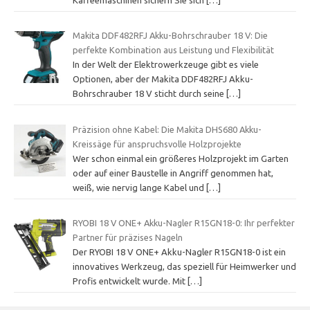
Makita DDF482RFJ Akku-Bohrschrauber 18 V: Die
perfekte Kombination aus Leistung und Flexibilität
In der Welt der Elektrowerkzeuge gibt es viele
Optionen, aber der Makita DDF482RFJ Akku-
Bohrschrauber 18 V sticht durch seine
[…]
Präzision ohne Kabel: Die Makita DHS680 Akku-
Kreissäge für anspruchsvolle Holzprojekte
Wer schon einmal ein größeres Holzprojekt im Garten
oder auf einer Baustelle in Angriff genommen hat,
weiß, wie nervig lange Kabel und
[…]
RYOBI 18 V ONE+ Akku-Nagler R15GN18-0: Ihr perfekter
Partner für präzises Nageln
Der RYOBI 18 V ONE+ Akku-Nagler R15GN18-0 ist ein
innovatives Werkzeug, das speziell für Heimwerker und
Profis entwickelt wurde. Mit
[…]