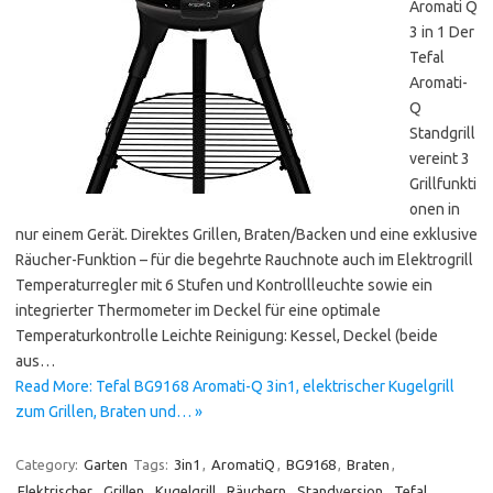
Aromati Q
3 in 1 Der
Tefal
Aromati-
Q
Standgrill
vereint 3
Grillfunkti
onen in
nur einem Gerät. Direktes Grillen, Braten/Backen und eine exklusive
Räucher-Funktion – für die begehrte Rauchnote auch im Elektrogrill
Temperaturregler mit 6 Stufen und Kontrollleuchte sowie ein
integrierter Thermometer im Deckel für eine optimale
Temperaturkontrolle Leichte Reinigung: Kessel, Deckel (beide
aus…
Read More: Tefal BG9168 Aromati-Q 3in1, elektrischer Kugelgrill
zum Grillen, Braten und… »
Category:
Garten
Tags:
3in1
,
AromatiQ
,
BG9168
,
Braten
,
Elektrischer
,
Grillen
,
Kugelgrill
,
Räuchern
,
Standversion
,
Tefal