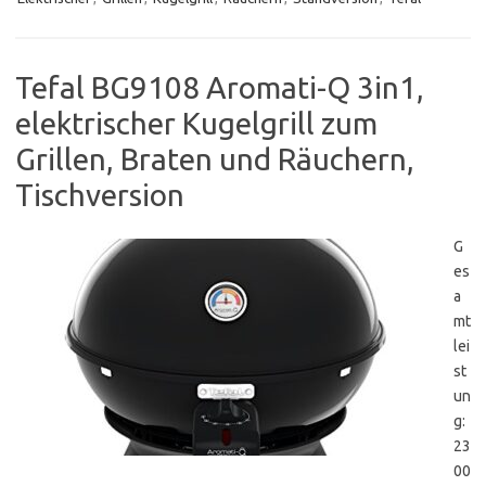
Tefal BG9108 Aromati-Q 3in1,
elektrischer Kugelgrill zum
Grillen, Braten und Räuchern,
Tischversion
G
es
a
mt
lei
st
un
g:
23
00