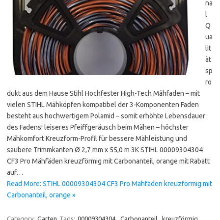
na
l
Q
ua
lit
ät
sp
ro
dukt aus dem Hause Stihl Hochfester High-Tech Mähfaden – mit
vielen STIHL Mähköpfen kompatibel der 3-Komponenten Faden
besteht aus hochwertigem Polamid – somit erhöhte Lebensdauer
des Fadens! leiseres Pfeiffgeräusch beim Mähen – höchster
Mähkomfort Kreuzform-Profil für bessere Mähleistung und
saubere Trimmkanten Ø 2,7 mm x 55,0 m 3K STIHL 00009304304
CF3 Pro Mähfäden kreuzförmig mit Carbonanteil, orange mit Rabatt
auf…
Read More: STIHL 00009304304 CF3 Pro Mähfäden kreuzförmig mit
Carbonanteil, orange »
Category:
Garten
Tags:
00009304304
,
Carbonanteil
,
kreuzförmig
,