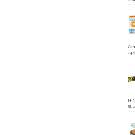
Ger
Her
sei
Str