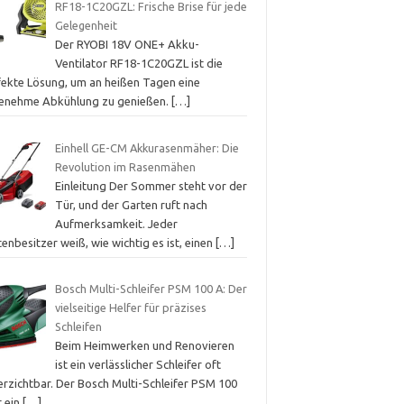
RF18-1C20GZL: Frische Brise für jede
Gelegenheit
Der RYOBI 18V ONE+ Akku-
Ventilator RF18-1C20GZL ist die
fekte Lösung, um an heißen Tagen eine
enehme Abkühlung zu genießen.
[…]
Einhell GE-CM Akkurasenmäher: Die
Revolution im Rasenmähen
Einleitung Der Sommer steht vor der
Tür, und der Garten ruft nach
Aufmerksamkeit. Jeder
enbesitzer weiß, wie wichtig es ist, einen
[…]
Bosch Multi-Schleifer PSM 100 A: Der
vielseitige Helfer für präzises
Schleifen
Beim Heimwerken und Renovieren
ist ein verlässlicher Schleifer oft
erzichtbar. Der Bosch Multi-Schleifer PSM 100
t ein
[…]