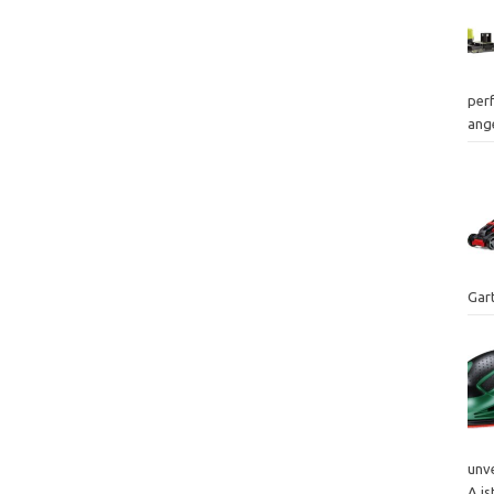
per
ang
Gart
unv
A is