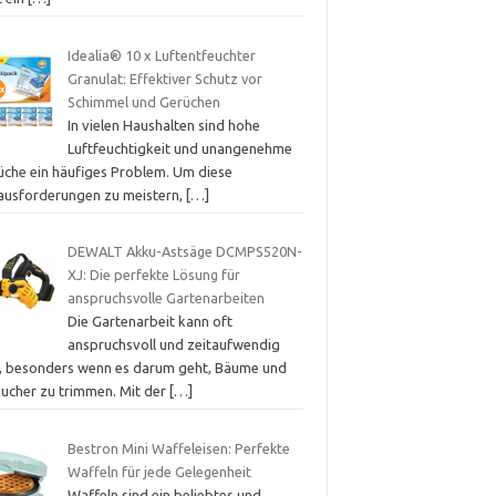
Idealia® 10 x Luftentfeuchter
Granulat: Effektiver Schutz vor
Schimmel und Gerüchen
In vielen Haushalten sind hohe
Luftfeuchtigkeit und unangenehme
üche ein häufiges Problem. Um diese
ausforderungen zu meistern,
[…]
DEWALT Akku-Astsäge DCMPS520N-
XJ: Die perfekte Lösung für
anspruchsvolle Gartenarbeiten
Die Gartenarbeit kann oft
anspruchsvoll und zeitaufwendig
n, besonders wenn es darum geht, Bäume und
äucher zu trimmen. Mit der
[…]
Bestron Mini Waffeleisen: Perfekte
Waffeln für jede Gelegenheit
Waffeln sind ein beliebtes und