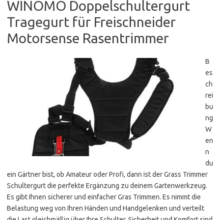
WINOMO Doppelschultergurt
Tragegurt für Freischneider
Motorsense Rasentrimmer
B
es
ch
rei
bu
ng
W
en
n
du
ein Gärtner bist, ob Amateur oder Profi, dann ist der Grass Trimmer
Schultergurt die perfekte Ergänzung zu deinem Gartenwerkzeug.
Es gibt Ihnen sicherer und einfacher Gras Trimmen. Es nimmt die
Belastung weg von Ihren Händen und Handgelenken und verteilt
die Last gleichmäßig über Ihre Schulter. Sicherheit und Komfort sind