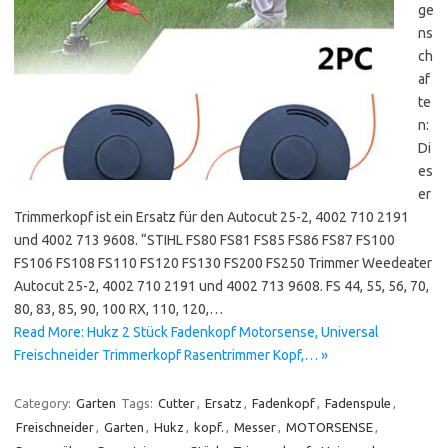
ge
ns
ch
af
te
n:
Di
es
er
Trimmerkopf ist ein Ersatz für den Autocut 25-2, 4002 710 2191
und 4002 713 9608. “STIHL FS80 FS81 FS85 FS86 FS87 FS100
FS106 FS108 FS110 FS120 FS130 FS200 FS250 Trimmer Weedeater
Autocut 25-2, 4002 710 2191 und 4002 713 9608. FS 44, 55, 56, 70,
80, 83, 85, 90, 100 RX, 110, 120,…
Read More: Hukz 2 Stück Fadenkopf Motorsense, Universal
Freischneider Trimmerkopf Rasentrimmer Kopf,… »
Category:
Garten
Tags:
Cutter
,
Ersatz
,
Fadenkopf
,
Fadenspule
,
Freischneider
,
Garten
,
Hukz
,
kopf.
,
Messer
,
MOTORSENSE
,