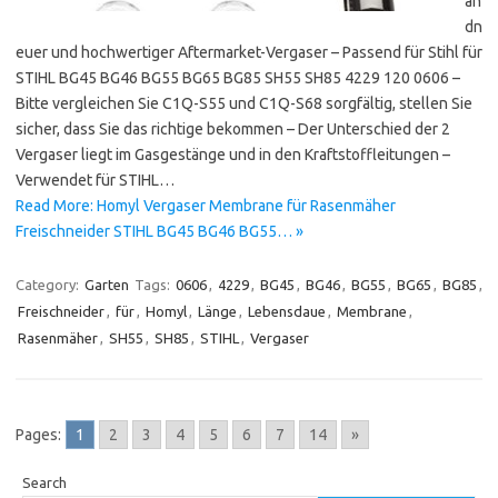
an
dn
euer und hochwertiger Aftermarket-Vergaser – Passend für Stihl für
STIHL BG45 BG46 BG55 BG65 BG85 SH55 SH85 4229 120 0606 –
Bitte vergleichen Sie C1Q-S55 und C1Q-S68 sorgfältig, stellen Sie
sicher, dass Sie das richtige bekommen – Der Unterschied der 2
Vergaser liegt im Gasgestänge und in den Kraftstoffleitungen –
Verwendet für STIHL…
Read More: Homyl Vergaser Membrane für Rasenmäher
Freischneider STIHL BG45 BG46 BG55… »
Category:
Garten
Tags:
0606
,
4229
,
BG45
,
BG46
,
BG55
,
BG65
,
BG85
,
Freischneider
,
für
,
Homyl
,
Länge
,
Lebensdaue
,
Membrane
,
Rasenmäher
,
SH55
,
SH85
,
STIHL
,
Vergaser
Pages:
1
2
3
4
5
6
7
14
»
Search