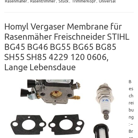
Rasenmäher
,
Rasentrimmer
,
Stück
,
Trimmerkopf
,
Universal
Homyl Vergaser Membrane für
Rasenmäher Freischneider STIHL
BG45 BG46 BG55 BG65 BG85
SH55 SH85 4229 120 0606,
Lange Lebensdaue
B
es
ch
rei
bu
ng
: –
Br