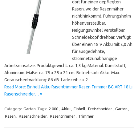
dort für einen gepflegten
Rasen, wo der Rasenmäher
nicht hinkommt. Führungsholm
höhenverstellbar.
Neigungswinkel verstellbar.
Schneidekopf drehbar. Verfügt
über einen 18 V Akku mit 2,0 Ah
für ausgedehnte,
stromnetzunabhängige
Arbeitseinsätze. Produktgewicht: ca. 1,3 kg Material: Kunststoff,
Aluminium. Maße: ca. 75 x 25 x 21 cm. Betriebsart: Akku. Max.
Geräuschentwicklung: 86 dB. Ladezeit: ca. 2…
Read More: Einhell Akku Rasentrimmer Rasen Trimmer BG ART 18 Li
Rasenschneider… »
Category:
Garten
Tags:
2.000
,
Akku
,
Einhell
,
Freischneider
,
Garten
,
Rasen
,
Rasenschneider
,
Rasentrimmer
,
Trimmer