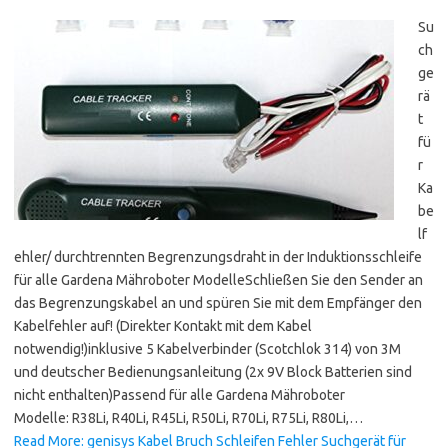
Su
ch
ge
rä
t
fü
r
Ka
be
lf
ehler/ durchtrennten Begrenzungsdraht in der Induktionsschleife
für alle Gardena Mähroboter ModelleSchließen Sie den Sender an
das Begrenzungskabel an und spüren Sie mit dem Empfänger den
Kabelfehler auf! (Direkter Kontakt mit dem Kabel
notwendig!)inklusive 5 Kabelverbinder (Scotchlok 314) von 3M
und deutscher Bedienungsanleitung (2x 9V Block Batterien sind
nicht enthalten)Passend für alle Gardena Mähroboter
Modelle: R38Li, R40Li, R45Li, R50Li, R70Li, R75Li, R80Li,…
Read More: genisys Kabel Bruch Schleifen Fehler Suchgerät für