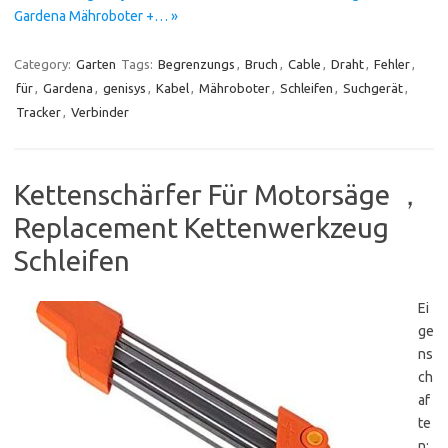
Gardena Mähroboter +… »
Category:
Garten
Tags:
Begrenzungs
,
Bruch
,
Cable
,
Draht
,
Fehler
,
für
,
Gardena
,
genisys
,
Kabel
,
Mähroboter
,
Schleifen
,
Suchgerät
,
Tracker
,
Verbinder
Kettenschärfer Für Motorsäge ，
Replacement Kettenwerkzeug
Schleifen
Ei
ge
ns
ch
af
te
n: