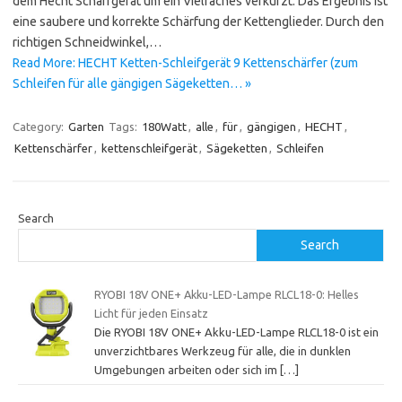
dem Hecht Schärfgerät um ein Vielfaches verkürzt. Das Ergebnis ist
eine saubere und korrekte Schärfung der Kettenglieder. Durch den
richtigen Schneidwinkel,…
Read More: HECHT Ketten-Schleifgerät 9 Kettenschärfer (zum
Schleifen für alle gängigen Sägeketten… »
Category:
Garten
Tags:
180Watt
,
alle
,
für
,
gängigen
,
HECHT
,
Kettenschärfer
,
kettenschleifgerät
,
Sägeketten
,
Schleifen
Search
Search
RYOBI 18V ONE+ Akku-LED-Lampe RLCL18-0: Helles
Licht für jeden Einsatz
Die RYOBI 18V ONE+ Akku-LED-Lampe RLCL18-0 ist ein
unverzichtbares Werkzeug für alle, die in dunklen
Umgebungen arbeiten oder sich im
[…]