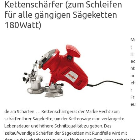
Kettenschärfer (zum Schleifen
für alle gängigen Sägeketten
180Watt)
Mi
t
H
ec
ht
m
eh
r
Fr
eu
de am Schärfen….. Kettenschärfgerät der Marke Hecht zum
schärfen Ihrer Sägekette, um der Kettensäge eine verlängerte
Lebensdauer und höhere Schnittqualität zu geben. Das
zeitaufwendige Schärfen der Sägeketten mit Rundfeile wird mit