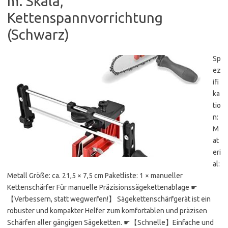
m. Skala,
Kettenspannvorrichtung
(Schwarz)
Sp
ez
ifi
ka
tio
n:
M
at
eri
al:
Metall Größe: ca. 21,5 × 7,5 cm Paketliste: 1 × manueller
Kettenschärfer Für manuelle Präzisionssägekettenablage ☛
【Verbessern, statt wegwerfen!】 Sägekettenschärfgerät ist ein
robuster und kompakter Helfer zum komfortablen und präzisen
Schärfen aller gängigen Sägeketten. ☛【Schnelle】Einfache und