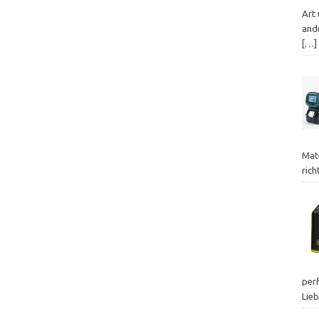
Art
ande
[…]
Mat
ric
perf
Lie