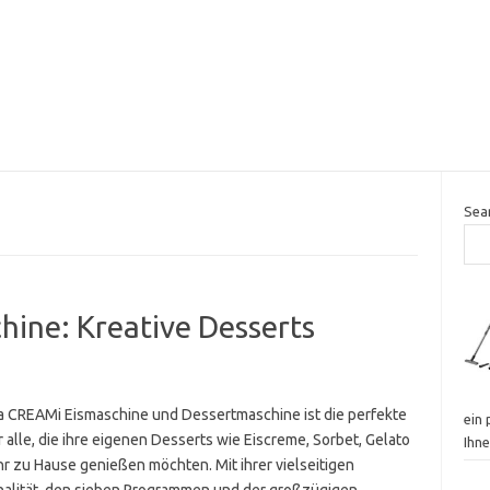
Sea
hine: Kreative Desserts
ja CREAMi Eismaschine und Dessertmaschine ist die perfekte
ein 
 alle, die ihre eigenen Desserts wie Eiscreme, Sorbet, Gelato
Ihne
r zu Hause genießen möchten. Mit ihrer vielseitigen
nalität, den sieben Programmen und der großzügigen