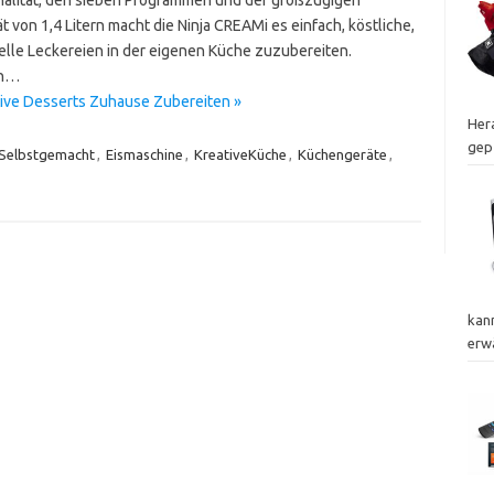
t von 1,4 Litern macht die Ninja CREAMi es einfach, köstliche,
uelle Leckereien in der eigenen Küche zuzubereiten.
en…
tive Desserts Zuhause Zubereiten »
Hera
gep
Selbstgemacht
,
Eismaschine
,
KreativeKüche
,
Küchengeräte
,
kann
erw