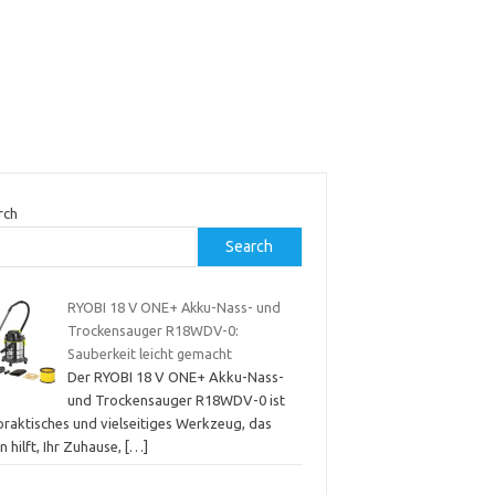
rch
Search
RYOBI 18 V ONE+ Akku-Nass- und
Trockensauger R18WDV-0:
Sauberkeit leicht gemacht
Der RYOBI 18 V ONE+ Akku-Nass-
und Trockensauger R18WDV-0 ist
praktisches und vielseitiges Werkzeug, das
n hilft, Ihr Zuhause,
[…]