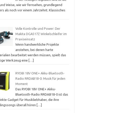
 und Weise, wie wir fernsehen, grundlegend
rs als noch vor einem Jahrzehnt. Klassisches
Volle Kontrolle und Power: Der
Makita DGA517Z Winkelschleifer im
Praxiseinsatz
Wenn handwerkliche Projekte
anstehen, bei denen harte
erialien bearbeitet werden müssen, spielt das
htige Werkzeug eine
[…]
RYOBI 18V ONE+ Akku-Bluetooth-
Radio RRDAB18-0: Musik für jeden
Moment
Das RYOBI 18V ONE+ Akku-
Bluetooth-Radio RRDAB18-0 ist das
ekte Gadget für Musikliebhaber, die ihre
blingssongs überall hören
[…]