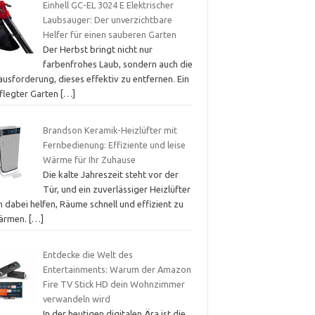
Einhell GC-EL 3024 E Elektrischer
Laubsauger: Der unverzichtbare
Helfer für einen sauberen Garten
Der Herbst bringt nicht nur
farbenfrohes Laub, sondern auch die
usforderung, dieses effektiv zu entfernen. Ein
flegter Garten
[…]
Brandson Keramik-Heizlüfter mit
Fernbedienung: Effiziente und leise
Wärme für Ihr Zuhause
Die kalte Jahreszeit steht vor der
Tür, und ein zuverlässiger Heizlüfter
 dabei helfen, Räume schnell und effizient zu
ärmen.
[…]
Entdecke die Welt des
Entertainments: Warum der Amazon
Fire TV Stick HD dein Wohnzimmer
verwandeln wird
In der heutigen digitalen Ära ist die