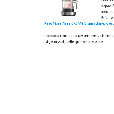
Kapazitä
individ
Erfahr
Read More: Ninja CREAMi Eismaschine: Krea
Category:
Haus
Tags:
Dessertideen
,
Eiscreme
NinjaCREAMi
,
SelbstgemachteDesserts