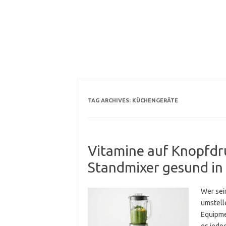
TAG ARCHIVES:
KÜCHENGERÄTE
Vitamine auf Knopfdru
Standmixer gesund in
Wer sei
umstell
Equipme
es jedo