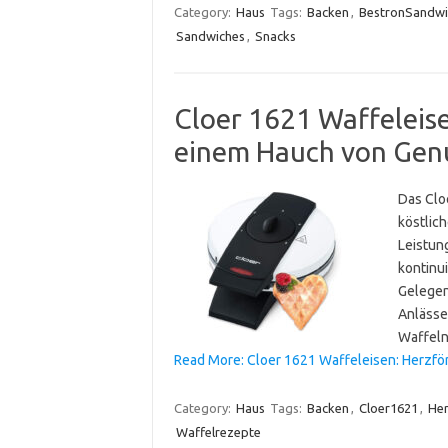
Category:
Haus
Tags:
Backen
,
BestronSandw
Sandwiches
,
Snacks
Cloer 1621 Waffeleis
einem Hauch von Gen
Das Cloe
köstlic
Leistun
kontinui
Gelegen
Anlässe
Waffel
Read More: Cloer 1621 Waffeleisen: Herzfö
Category:
Haus
Tags:
Backen
,
Cloer1621
,
Her
Waffelrezepte