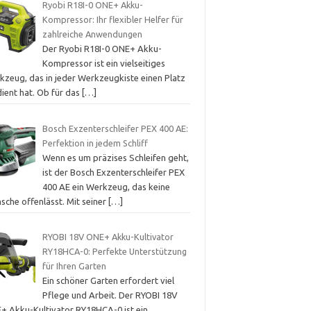
Ryobi R18I-0 ONE+ Akku-
Kompressor: Ihr flexibler Helfer für
zahlreiche Anwendungen
Der Ryobi R18I-0 ONE+ Akku-
Kompressor ist ein vielseitiges
kzeug, das in jeder Werkzeugkiste einen Platz
dient hat. Ob für das
[…]
Bosch Exzenterschleifer PEX 400 AE:
Perfektion in jedem Schliff
Wenn es um präzises Schleifen geht,
ist der Bosch Exzenterschleifer PEX
400 AE ein Werkzeug, das keine
sche offenlässt. Mit seiner
[…]
RYOBI 18V ONE+ Akku-Kultivator
RY18HCA-0: Perfekte Unterstützung
für Ihren Garten
Ein schöner Garten erfordert viel
Pflege und Arbeit. Der RYOBI 18V
+ Akku-Kultivator RY18HCA-0 ist ein