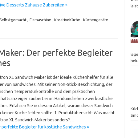
tive Desserts Zuhause Zubereiten »
lei
Selbstgemacht
,
Eismaschine
,
KreativeKüche
,
Küchengeräte
,
Maker: Der perfekte Begleiter
lege
hes
bek
tron XL Sandwich Maker ist der ideale Küchenhelfer für alle
er von Sandwiches. Mit seiner Non-Stick-Beschichtung, der
ischen Temperaturkontrolle und dem praktischen
chaftsanzeiger zaubert er im Handumdrehen zwei köstliche
hes. Erfahren Sie in diesem Artikel, warum dieser Sandwich
Küch
n keiner Küche fehlen sollte. 1. Produktübersicht: Was macht
Smo
tron XL Sandwich Maker besonders?…
perfekte Begleiter für köstliche Sandwiches »