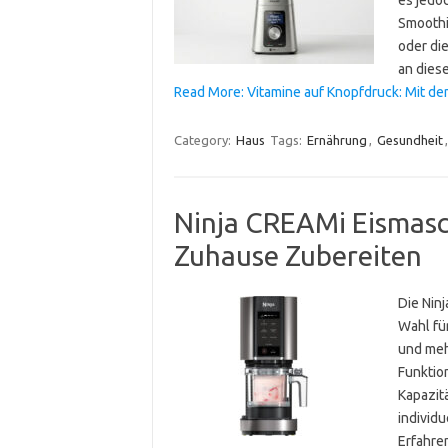
Smoothi
oder di
an die
Read More: Vitamine auf Knopfdruck: Mit d
Category:
Haus
Tags:
Ernährung
,
Gesundheit
Ninja CREAMi Eismasc
Zuhause Zubereiten
Die Nin
Wahl für
und meh
Funktio
Kapazitä
individ
Erfahr