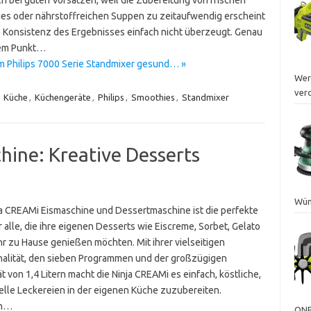
es oder nährstoffreichen Suppen zu zeitaufwendig erscheint
e Konsistenz des Ergebnisses einfach nicht überzeugt. Genau
sem Punkt…
em Philips 7000 Serie Standmixer gesund… »
Wer
ver
,
Küche
,
Küchengeräte
,
Philips
,
Smoothies
,
Standmixer
hine: Kreative Desserts
Wün
ja CREAMi Eismaschine und Dessertmaschine ist die perfekte
 alle, die ihre eigenen Desserts wie Eiscreme, Sorbet, Gelato
r zu Hause genießen möchten. Mit ihrer vielseitigen
nalität, den sieben Programmen und der großzügigen
t von 1,4 Litern macht die Ninja CREAMi es einfach, köstliche,
uelle Leckereien in der eigenen Küche zuzubereiten.
en…
ONE