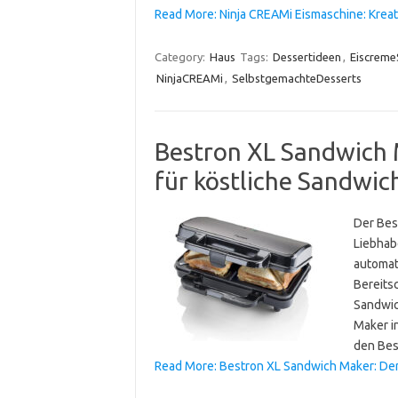
Read More: Ninja CREAMi Eismaschine: Krea
Category:
Haus
Tags:
Dessertideen
,
Eiscreme
NinjaCREAMi
,
SelbstgemachteDesserts
Bestron XL Sandwich 
für köstliche Sandwic
Der Bes
Liebhab
automat
Bereits
Sandwic
Maker i
den Bes
Read More: Bestron XL Sandwich Maker: Der 