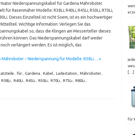
rmator Niederspannungskabel für Gardena Mähroboter.
wen
lt für Rasenmäher Modelle: R38Li, R40Li, R45Li, R50Li, R70Li,
erz
80Li. Dieses Einzelteil ist nicht Soem, ist es ein hochwertiger
tteilteil. Wichtige Information: Verlegen Sie das
pannungskabel so, dass die Klingen am Messerteller dieses
erühren können. Das Niederspannungskabel darf weder
 noch verlängert werden. Es ist möglich, das
a Mähroboter – Niederspannung für Modelle: R38Li… »
jed
wes
[…]
satzteile
,
für
,
Gardena
,
Kabel
,
Ladestation
,
Mähroboter
,
,
R38Li
,
R40Li
,
R45Li
,
R50Li
,
R70Li
,
R75Li
,
R80Li.
,
für