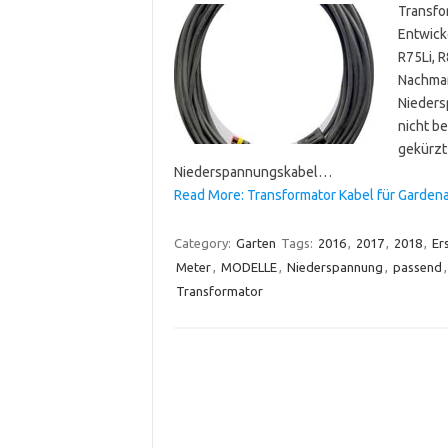
Transfo
Entwicke
R75Li, R
Nachmark
Nieders
nicht b
gekürzt
Niederspannungskabel…
Read More: Transformator Kabel für Garden
Category:
Garten
Tags:
2016
,
2017
,
2018
,
Er
Meter
,
MODELLE
,
Niederspannung
,
passend
Transformator