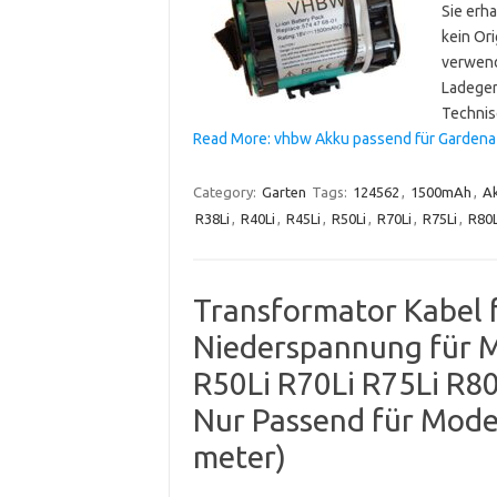
Sie erh
kein Or
verwend
Ladeger
Technis
Read More: vhbw Akku passend für Gardena R3
Category:
Garten
Tags:
124562
,
1500mAh
,
A
R38Li
,
R40Li
,
R45Li
,
R50Li
,
R70Li
,
R75Li
,
R80L
Transformator Kabel 
Niederspannung für M
R50Li R70Li R75Li R80L
Nur Passend für Mode
meter)