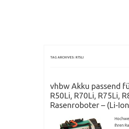
TAG ARCHIVES:
R75LI
vhbw Akku passend für
R50Li, R70Li, R75Li, 
Rasenroboter – (Li-Io
Hochwer
Ihren R