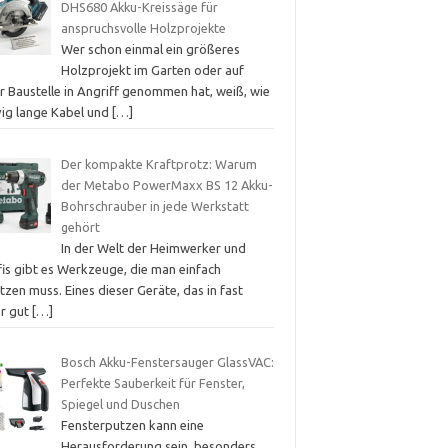
DHS680 Akku-Kreissäge für
anspruchsvolle Holzprojekte
Wer schon einmal ein größeres
Holzprojekt im Garten oder auf
r Baustelle in Angriff genommen hat, weiß, wie
vig lange Kabel und
[…]
Der kompakte Kraftprotz: Warum
der Metabo PowerMaxx BS 12 Akku-
Bohrschrauber in jede Werkstatt
gehört
In der Welt der Heimwerker und
fis gibt es Werkzeuge, die man einfach
tzen muss. Eines dieser Geräte, das in fast
er gut
[…]
Bosch Akku-Fenstersauger GlassVAC:
Perfekte Sauberkeit für Fenster,
Spiegel und Duschen
Fensterputzen kann eine
Herausforderung sein, besonders