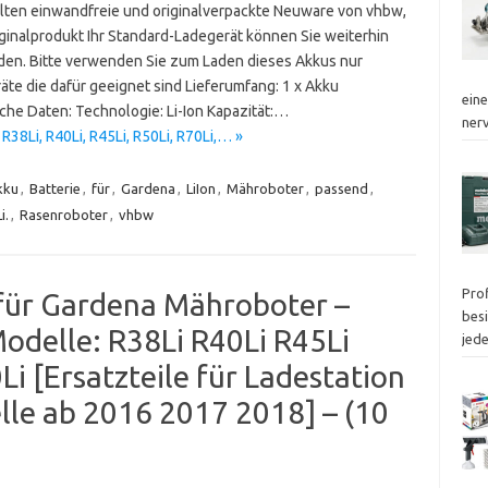
alten einwandfreie und originalverpackte Neuware von vhbw,
iginalprodukt Ihr Standard-Ladegerät können Sie weiterhin
en. Bitte verwenden Sie zum Laden dieses Akkus nur
äte die dafür geeignet sind Lieferumfang: 1 x Akku
eine
che Daten: Technologie: Li-Ion Kapazität:…
ner
8Li, R40Li, R45Li, R50Li, R70Li,… »
kku
,
Batterie
,
für
,
Gardena
,
LiIon
,
Mähroboter
,
passend
,
i.
,
Rasenroboter
,
vhbw
Pro
für Gardena Mähroboter –
besi
odelle: R38Li R40Li R45Li
jed
i [Ersatzteile für Ladestation
lle ab 2016 2017 2018] – (10