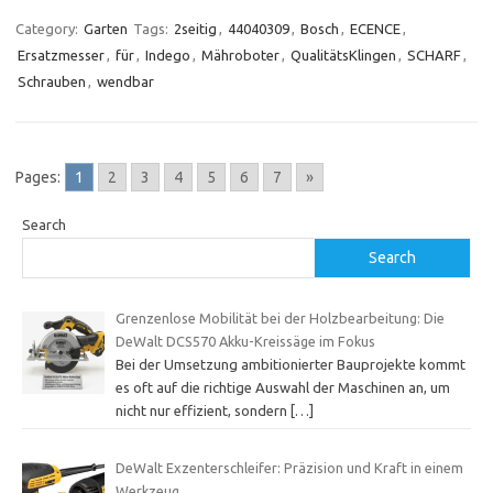
Category:
Garten
Tags:
2seitig
,
44040309
,
Bosch
,
ECENCE
,
Ersatzmesser
,
für
,
Indego
,
Mähroboter
,
QualitätsKlingen
,
SCHARF
,
Schrauben
,
wendbar
Pages:
1
2
3
4
5
6
7
»
Search
Search
Grenzenlose Mobilität bei der Holzbearbeitung: Die
DeWalt DCS570 Akku-Kreissäge im Fokus
Bei der Umsetzung ambitionierter Bauprojekte kommt
es oft auf die richtige Auswahl der Maschinen an, um
nicht nur effizient, sondern
[…]
DeWalt Exzenterschleifer: Präzision und Kraft in einem
Werkzeug