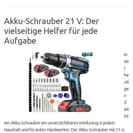
Akku-Schrauber 21 V: Der
vielseitige Helfer für jede
Aufgabe
In
de
r
he
uti
ge
n
Z
eit
ist
ein Akku-Schrauber ein unverzichtbares Werkzeug in jedem
Haushalt und für jeden Handwerker. Der Akku-Schrauber mit 21 V,