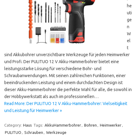
he
uti
ge
n
W
el
t
sind Akkubohrer unverzichtbare Werkzeuge für jeden Heimwerker
und Profi. Der PULITUO 12 V Akku-Hammerbohrer bietet eine
leistungsstarke Lösung für verschiedene Bohr- und
Schraubanwendungen. Mit seinen zahlreichen Funktionen, einer
beeindruckenden Leistung und einem durchdachten Design ist
dieser Akku-Hammerbohrer die perfekte Wahl für alle, die sowohl in
der Hobbywerkstatt als auch im professionellen…
Read More: Der PULITUO 12 V Akku-Hammerbohrer: Vielseitigkeit
und Leistung für Heimwerker »
Category:
Haus
Tags:
AkkuHammerbohrer
,
Bohren
,
Heimwerker
,
PULITUO
,
Schrauben
,
Werkzeuge