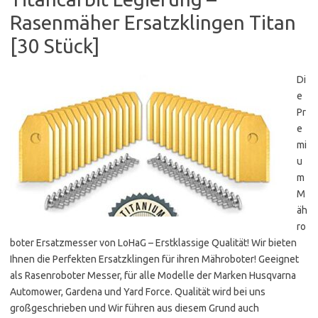
Rasenmäher Ersatzklingen Titan
[30 Stück]
Di
e
Pr
e
mi
u
m
M
äh
ro
boter Ersatzmesser von LoHaG – Erstklassige Qualität! Wir bieten
Ihnen die Perfekten Ersatzklingen für ihren Mähroboter! Geeignet
als Rasenroboter Messer, für alle Modelle der Marken Husqvarna
Automower, Gardena und Yard Force. Qualität wird bei uns
großgeschrieben und Wir führen aus diesem Grund auch