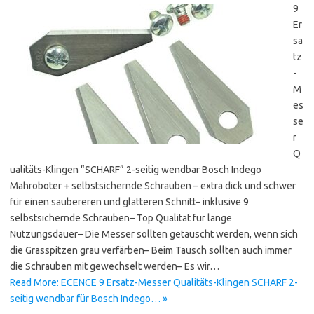
9
Er
sa
tz
-
M
es
se
r
Q
ualitäts-Klingen “SCHARF” 2-seitig wendbar Bosch Indego
Mähroboter + selbstsichernde Schrauben – extra dick und schwer
für einen saubereren und glatteren Schnitt– inklusive 9
selbstsichernde Schrauben– Top Qualität für lange
Nutzungsdauer– Die Messer sollten getauscht werden, wenn sich
die Grasspitzen grau verfärben– Beim Tausch sollten auch immer
die Schrauben mit gewechselt werden– Es wir…
Read More: ECENCE 9 Ersatz-Messer Qualitäts-Klingen SCHARF 2-
seitig wendbar für Bosch Indego… »