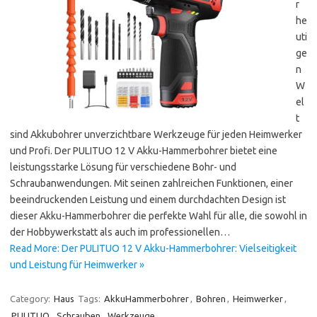
r
he
uti
ge
n
W
el
t
sind Akkubohrer unverzichtbare Werkzeuge für jeden Heimwerker
und Profi. Der PULITUO 12 V Akku-Hammerbohrer bietet eine
leistungsstarke Lösung für verschiedene Bohr- und
Schraubanwendungen. Mit seinen zahlreichen Funktionen, einer
beeindruckenden Leistung und einem durchdachten Design ist
dieser Akku-Hammerbohrer die perfekte Wahl für alle, die sowohl in
der Hobbywerkstatt als auch im professionellen…
Read More: Der PULITUO 12 V Akku-Hammerbohrer: Vielseitigkeit
und Leistung für Heimwerker »
Category:
Haus
Tags:
AkkuHammerbohrer
,
Bohren
,
Heimwerker
,
PULITUO
,
Schrauben
,
Werkzeuge