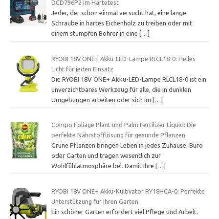
DCD796P2 im Härtetest
Jeder, der schon einmal versucht hat, eine lange
Schraube in hartes Eichenholz zu treiben oder mit
einem stumpfen Bohrer in eine
[…]
RYOBI 18V ONE+ Akku-LED-Lampe RLCL18-0: Helles
Licht für jeden Einsatz
Die RYOBI 18V ONE+ Akku-LED-Lampe RLCL18-0 ist ein
unverzichtbares Werkzeug für alle, die in dunklen
Umgebungen arbeiten oder sich im
[…]
Compo Foliage Plant und Palm Fertilizer Liquid: Die
perfekte Nährstofflösung für gesunde Pflanzen
Grüne Pflanzen bringen Leben in jedes Zuhause, Büro
oder Garten und tragen wesentlich zur
Wohlfühlatmosphäre bei. Damit Ihre
[…]
RYOBI 18V ONE+ Akku-Kultivator RY18HCA-0: Perfekte
Unterstützung für Ihren Garten
Ein schöner Garten erfordert viel Pflege und Arbeit.