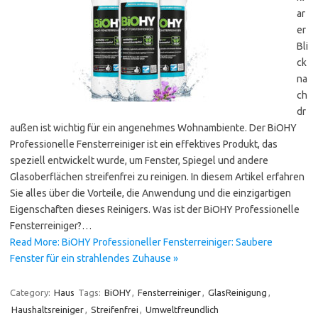
ar
er
Bli
ck
na
ch
dr
außen ist wichtig für ein angenehmes Wohnambiente. Der BiOHY
Professionelle Fensterreiniger ist ein effektives Produkt, das
speziell entwickelt wurde, um Fenster, Spiegel und andere
Glasoberflächen streifenfrei zu reinigen. In diesem Artikel erfahren
Sie alles über die Vorteile, die Anwendung und die einzigartigen
Eigenschaften dieses Reinigers. Was ist der BiOHY Professionelle
Fensterreiniger?…
Read More: BiOHY Professioneller Fensterreiniger: Saubere
Fenster für ein strahlendes Zuhause »
Category:
Haus
Tags:
BiOHY
,
Fensterreiniger
,
GlasReinigung
,
Haushaltsreiniger
,
Streifenfrei
,
Umweltfreundlich