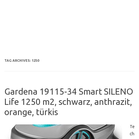
TAG ARCHIVES:
1250
Gardena 19115-34 Smart SILENO
Life 1250 m2, schwarz, anthrazit,
orange, türkis
Te
ch