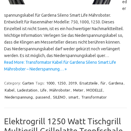
ed
er
spannungskabel für Gardena Sileno Smart Life Mähroboter.
Entwickelt für Rasenmäher Modelle: 750, 1000, 1250. Dieses
Einzelteil ist nicht Soem, ist es ein hochwertiger Nachmarktteilteil.
Wichtige Information: Verlegen Sie das Niederspannungskabel so,
dass die Klingen am Messerteller dieses nicht berühren können.
Das Niederspannungskabel darf weder gekürzt noch verlängert
werden. Es ist möglich, das Niederspannungskabel quer…
Read More: Transformator Kabel für Gardena Sileno Smart Life
Mähroboter – Niederspannung… »
Category:
Garten
Tags:
1000
,
1250
,
2019
,
Ersatzteile
,
für
,
Gardena
,
Kabel
,
Ladestation
,
Life
,
Mähroboter
,
Meter
,
MODELLE
,
Niederspannung
,
passend
,
SILENO
,
smart
,
Transformator
Elektrogrill 1250 Watt Tischgrill
Multigrill Grillplatte Tropfschale