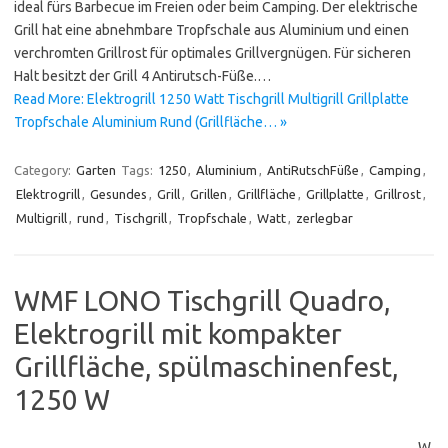
ideal fürs Barbecue im Freien oder beim Camping. Der elektrische
Grill hat eine abnehmbare Tropfschale aus Aluminium und einen
verchromten Grillrost für optimales Grillvergnügen. Für sicheren
Halt besitzt der Grill 4 Antirutsch-Füße.…
Read More: Elektrogrill 1250 Watt Tischgrill Multigrill Grillplatte
Tropfschale Aluminium Rund (Grillfläche… »
Category:
Garten
Tags:
1250
,
Aluminium
,
AntiRutschFüße
,
Camping
,
Elektrogrill
,
Gesundes
,
Grill
,
Grillen
,
Grillfläche
,
Grillplatte
,
Grillrost
,
Multigrill
,
rund
,
Tischgrill
,
Tropfschale
,
Watt
,
zerlegbar
WMF LONO Tischgrill Quadro,
Elektrogrill mit kompakter
Grillfläche, spülmaschinenfest,
1250 W
W