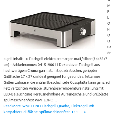
M
F
L
O
N
O
Q
ua
dr
o grill Inhalt: 1x Tischgrill elektro cromargan matt/silber (34x28x7
cm) – Artikelnummer: 0415190011 Dekorativer Tischgrill aus
hochwertigem Cromargan matt mit quadratischer, gerippter
Grillfläche 27 x 27 cm Ideal geeignet für gesundes, fettarmes
Grillen zuhause; die antihaftbeschichtete Gussplatte kann ganz auf
Fett verzichten Variable, stufenloseTemperatureinstellung mit
LED-Beleuchtung Herausnehmbare Auffangschale und Grillplatte
spülmaschinenfest WMF LONO…
Read More: WMF LONO Tischgrill Quadro, Elektrogrill mit
kompakter Grillfläche, spülmaschinenfest, 1250… »