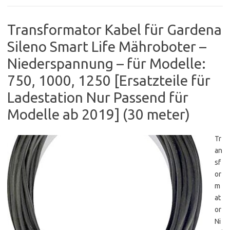
Transformator Kabel für Gardena
Sileno Smart Life Mähroboter –
Niederspannung – für Modelle:
750, 1000, 1250 [Ersatzteile für
Ladestation Nur Passend für
Modelle ab 2019] (30 meter)
Tr
an
sf
or
m
at
or
Ni