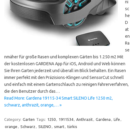
ni
sc
he
D
at
en
Ra
se
nmäher für große Rasen und komplexen Gärten bis 1.250 m2 Mit
der kostenlosen GARDENA App für iOS, Android und Web können
Sie Ihren Garten jederzeit und überall im Blick behalten. Ein Rasen
immer perfekt mit den Präzisions-Klingen und SensorCut schnell
und einfach mit einem Gartenschlauch zu reinigen Fahrerverfahren,
die den Benutzer durch das…
Read More: Gardena 19115-34 Smart SILENO Life 1250 m2,
schwarz, anthrazit, orange,… »
Category:
Garten
Tags:
1250
,
1911534
,
Anthrazit
,
Gardena
,
Life
,
orange
,
Schwarz
,
SILENO
,
smart
,
türkis