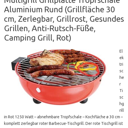
Aluminium Rund (Grillfläche 30
cm, Zerlegbar, Grillrost, Gesundes
Grillen, Anti-Rutsch-Füße,
Camping Grill, Rot)
El
ek
tri
sc
he
r
Ti
sc
hg
rill
in Rot 1250 Watt – abnehmbare Tropfschale – Kochfläche ø 30 cm –
komplett zerlegbar roter Barbecue-Tischgrill. Der rote Tischgrill ist