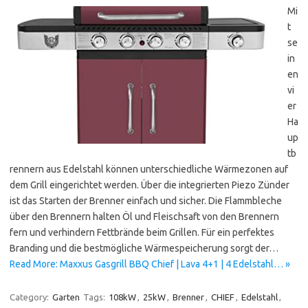
Mi
t
se
in
en
vi
er
Ha
up
tb
rennern aus Edelstahl können unterschiedliche Wärmezonen auf
dem Grill eingerichtet werden. Über die integrierten Piezo Zünder
ist das Starten der Brenner einfach und sicher. Die Flammbleche
über den Brennern halten Öl und Fleischsaft von den Brennern
fern und verhindern Fettbrände beim Grillen. Für ein perfektes
Branding und die bestmögliche Wärmespeicherung sorgt der…
Read More: Maxxus Gasgrill BBQ Chief | Lava 4+1 | 4 Edelstahl… »
Category:
Garten
Tags:
108kW
,
25kW
,
Brenner
,
CHIEF
,
Edelstahl
,