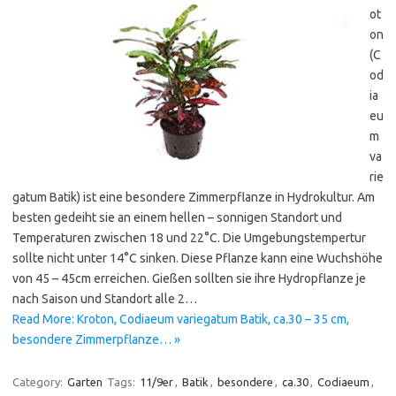
ot
on
(C
od
ia
eu
m
va
rie
gatum Batik) ist eine besondere Zimmerpflanze in Hydrokultur. Am
besten gedeiht sie an einem hellen – sonnigen Standort und
Temperaturen zwischen 18 und 22°C. Die Umgebungstempertur
sollte nicht unter 14°C sinken. Diese Pflanze kann eine Wuchshöhe
von 45 – 45cm erreichen. Gießen sollten sie ihre Hydropflanze je
nach Saison und Standort alle 2…
Read More: Kroton, Codiaeum variegatum Batik, ca.30 – 35 cm,
besondere Zimmerpflanze… »
Category:
Garten
Tags:
11/9er
,
Batik
,
besondere
,
ca.30
,
Codiaeum
,