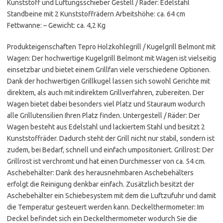
Kunststoff und Lüftungsschieber Gestell / Räder: Edelstahl
Standbeine mit 2 Kunststoffrädern Arbeitshöhe: ca. 64 cm
Fettwanne: – Gewicht: ca. 4,2 Kg
Produkteigenschaften Tepro Holzkohlegrill / Kugelgrill Belmont mit
Wagen: Der hochwertige Kugelgrill Belmont mit Wagen ist vielseitig
einsetzbar und bietet einem Grillfan viele verschiedene Optionen.
Dank der hochwertigen Grillkugel lassen sich sowohl Gerichte mit
direktem, als auch mit indirektem Grillverfahren, zubereiten. Der
Wagen bietet dabei besonders viel Platz und Stauraum wodurch
alle Grillutensilien Ihren Platz finden. Untergestell / Räder: Der
Wagen besteht aus Edelstahl und lackiertem Stahl und besitzt 2
Kunststoffräder. Dadurch steht der Grill nicht nur stabil, sondern ist
zudem, bei Bedarf, schnell und einfach umpositoniert. Grillrost: Der
Grillrost ist verchromt und hat einen Durchmesser von ca. 54 cm.
Aschebehälter: Dank des herausnehmbaren Aschebehälters
erfolgt die Reinigung denkbar einfach. Zusätzlich besitzt der
Aschebehälter ein Schiebesystem mit dem die Luftzufuhr und damit
die Temperatur gesteuert werden kann. Deckelthermometer: Im
Deckel befindet sich ein Deckelthermometer wodurch Sie die