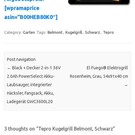
[wpramaprice
asin=”B00HEB80K0″]
Category:
Garten
Tags:
Belmont
,
Kugelgrill
,
Schwarz
,
Tepro
Post navigation
←
Black + Decker 2-in-1 36V
El Fuego® Elektrogrill
2.0Ah PowerSelect Akku-
Rosenheim, Grau, 54x91x40 cm
Laubsauger, integrierter
→
Häcksler, Fangsack, Akku,
Ladegerät GWC3600L20
3 thoughts on “
Tepro Kugelgrill Belmont, Schwarz
”