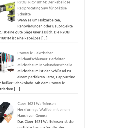
RYOBI RRS1801M: Der kabellose
Reciprocating Saw für präzise
Schnitte
Wenn es um Holzarbeiten,
Renovierungen oder Bauprojekte
, ist eine gute Säge unerlässlich. Die RYOBI
1801M ist eine kabellose
[…]
PowerLix Elektrischer
Milchaufschäumer: Perfekter
Milchschaum in Sekundenschnelle
Milchschaum ist der Schlüssel zu
einem perfekten Latte, Cappuccino
r heißer Schokolade. Mit dem PowerLix
ktrischen
[…]
Cloer 1621 Waffeleisen:
Herzförmige Waffeln mit einem
Hauch von Genuss
Das Cloer 1621 Waffeleisen ist die
perfekte Lösung für alle, die