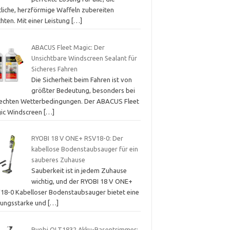
tliche, herzförmige Waffeln zubereiten
hten. Mit einer Leistung
[…]
ABACUS Fleet Magic: Der
Unsichtbare Windscreen Sealant für
Sicheres Fahren
Die Sicherheit beim Fahren ist von
größter Bedeutung, besonders bei
lechten Wetterbedingungen. Der ABACUS Fleet
ic Windscreen
[…]
RYOBI 18 V ONE+ RSV18-0: Der
kabellose Bodenstaubsauger für ein
sauberes Zuhause
Sauberkeit ist in jedem Zuhause
wichtig, und der RYOBI 18 V ONE+
18-0 Kabelloser Bodenstaubsauger bietet eine
stungsstarke und
[…]
Ryobi OLT1832 Akku-Rasentrimmer: