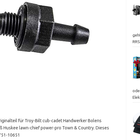
geht
RRS
ode
Ele
ginalteil für Troy-Bilt cub-cadet Handwerker Bolens
ß Huskee lawn-chief power-pro Town & Country. Dieses
 751-10651