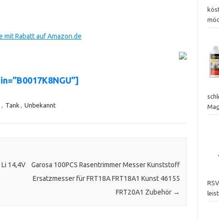
kös
möc
 mit Rabatt auf Amazon.de
sin=”B0017K8NGU”]
sch
e
,
Tank
,
Unbekannt
Mag
Li 14,4V
Garosa 100PCS Rasentrimmer Messer Kunststoff
Ersatzmesser für FRT18A FRT18A1 Kunst 46155
RSV
FRT20A1 Zubehör
→
lei