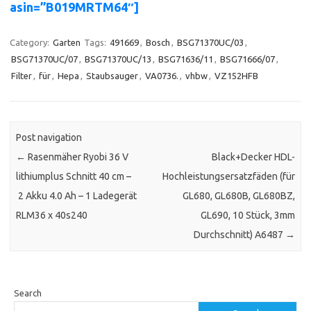
asin=”B019MRTM64″]
Category:
Garten
Tags:
491669
,
Bosch
,
BSG71370UC/03
,
BSG71370UC/07
,
BSG71370UC/13
,
BSG71636/11
,
BSG71666/07
,
Filter
,
für
,
Hepa
,
Staubsauger
,
VA0736.
,
vhbw
,
VZ152HFB
Post navigation
←
Rasenmäher Ryobi 36 V
Black+Decker HDL-
lithiumplus Schnitt 40 cm –
Hochleistungsersatzfäden (für
2 Akku 4.0 Ah – 1 Ladegerät
GL680, GL680B, GL680BZ,
RLM36 x 40s240
GL690, 10 Stück, 3mm
Durchschnitt) A6487
→
Search