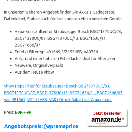
In unserem weiteren Angebot finden Sie Akku´s, Ladegeräte,
Datenkabel, Stative auch für Ihre anderen elektronischen Geräte.
Hepa-Ersatzfilter für Staubsauger Bosch BSG71370UC/03,
BSG71370UC/07, BSG71370UC/13, BSG71636/11,
BSG71666/07
Ersetzt Filtertyp: 491669, VZ152HFB, VA0736
Aufgrund einer höheren Filterfläche ideal für Allergiker
Neuware, Originalverpackt
Aus dem Hause vhbw
vhbw Hepa Filter für Staubsauger Bosch BSG71370UC/03,
BSG71370UC/07, BSG71370UC/13, BSG71636/11, BSG71666/07
wie 491669, VZ152HFB, VA0736. mit Rabatt auf Amazon.de
Preis:
EUR 7,99
Angebotspreis: [wpramaprice