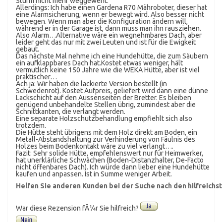
Sturm nicht mehr weggeweht.
Allerdings: Ich habe einen Gardena R70 Mähroboter, dieser hat
eine Alarmsicherung, wenn er bewegt wird. Also besser nicht
bewegen. Wenn man aber die Konfiguration ändern will,
während er in der Garage ist, dann muss man ihn rausziehen.
Also Alarm…Alternative wäre ein wegnehmbares Dach, aber
leider geht das nur mit zwei Leuten und ist für die Ewigkeit
gebaut.
Das nächste Mal nehme ich eine Hundehütte, die zum Säubern
ein aufklappbares Dach hat.Kostet etwas weniger, hält
vermutlich keine 150 Jahre wie die WEKA Hütte, aber ist viel
praktischer…
Ach ja: Wir haben die lackierte Version bestellt (in
Schwedenrot). Kostet Aufpreis, geliefert wird dann eine dünne
Lackschicht auf den Aussenseiten der Bretter. Es bleiben
genügend unbehandelte Stellen übrig, zumindest aber die
Schnittkanten, die verlangt werden.
Eine separate Holzschutzbehandlung empfiehlt sich also
trotzdem.
Die Hütte steht übrigens mit dem Holz direkt am Boden, ein
Metall-Abstandshaltung zur Verhinderung von Fäulnis des
Holzes beim Bodenkontakt wäre zu viel verlangt….
Fazit: Sehr solide Hütte, empfehlenswert nur für Heimwerker,
hat unerklärliche Schwächen (Boden-Distanzhalter, De-Facto
nicht öffenbares Dach). Ich würde dann lieber eine Hundehütte
kaufen und anpassen. Ist in Summe weniger Arbeit.
Helfen Sie anderen Kunden bei der Suche nach den hilfreich
War diese Rezension fÃ¼r Sie hilfreich?