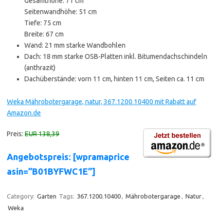
Gesamthöhe: 71 cm
Seitenwandhöhe: 51 cm
Tiefe: 75 cm
Breite: 67 cm
Wand: 21 mm starke Wandbohlen
Dach: 18 mm starke OSB-Platten inkl. Bitumendachschindeln
(anthrazit)
Dachüberstände: vorn 11 cm, hinten 11 cm, Seiten ca. 11 cm
Weka Mährobotergarage, natur, 367.1200.10400 mit Rabatt auf
Amazon.de
Preis:
EUR 138,39
Angebotspreis: [wpramaprice
asin=”B01BYFWC1E”]
Category:
Garten
Tags:
367.1200.10400
,
Mährobotergarage
,
Natur
,
Weka