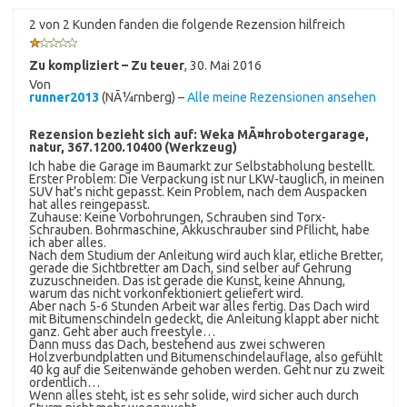
2 von 2 Kunden fanden die folgende Rezension hilfreich
Zu kompliziert – Zu teuer
,
30. Mai 2016
Von
runner2013
(NÃ¼rnberg) –
Alle meine Rezensionen ansehen
Rezension bezieht sich auf:
Weka MÃ¤hrobotergarage,
natur, 367.1200.10400 (Werkzeug)
Ich habe die Garage im Baumarkt zur Selbstabholung bestellt.
Erster Problem: Die Verpackung ist nur LKW-tauglich, in meinen
SUV hat’s nicht gepasst. Kein Problem, nach dem Auspacken
hat alles reingepasst.
Zuhause: Keine Vorbohrungen, Schrauben sind Torx-
Schrauben. Bohrmaschine, Akkuschrauber sind Pfllicht, habe
ich aber alles.
Nach dem Studium der Anleitung wird auch klar, etliche Bretter,
gerade die Sichtbretter am Dach, sind selber auf Gehrung
zuzuschneiden. Das ist gerade die Kunst, keine Ahnung,
warum das nicht vorkonfektioniert geliefert wird.
Aber nach 5-6 Stunden Arbeit war alles fertig. Das Dach wird
mit Bitumenschindeln gedeckt, die Anleitung klappt aber nicht
ganz. Geht aber auch freestyle…
Dann muss das Dach, bestehend aus zwei schweren
Holzverbundplatten und Bitumenschindelauflage, also gefühlt
40 kg auf die Seitenwände gehoben werden. Geht nur zu zweit
ordentlich…
Wenn alles steht, ist es sehr solide, wird sicher auch durch