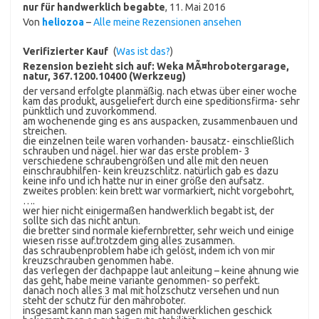
nur für handwerklich begabte
,
11. Mai 2016
Von
heliozoa
–
Alle meine Rezensionen ansehen
Verifizierter Kauf
(
Was ist das?
)
Rezension bezieht sich auf:
Weka MÃ¤hrobotergarage,
natur, 367.1200.10400 (Werkzeug)
der versand erfolgte planmäßig. nach etwas über einer woche
kam das produkt, ausgeliefert durch eine speditionsfirma- sehr
pünktlich und zuvorkommend.
am wochenende ging es ans auspacken, zusammenbauen und
streichen.
die einzelnen teile waren vorhanden- bausatz- einschließlich
schrauben und nägel. hier war das erste problem- 3
verschiedene schraubengrößen und alle mit den neuen
einschraubhilfen- kein kreuzschlitz. natürlich gab es dazu
keine info und ich hatte nur in einer größe den aufsatz.
zweites problen: kein brett war vormarkiert, nicht vorgebohrt,
….
wer hier nicht einigermaßen handwerklich begabt ist, der
sollte sich das nicht antun.
die bretter sind normale kiefernbretter, sehr weich und einige
wiesen risse auf.trotzdem ging alles zusammen.
das schraubenproblem habe ich gelöst, indem ich von mir
kreuzschrauben genommen habe.
das verlegen der dachpappe laut anleitung – keine ahnung wie
das geht, habe meine variante genommen- so perfekt.
danach noch alles 3 mal mit holzschutz versehen und nun
steht der schutz für den mähroboter.
insgesamt kann man sagen mit handwerklichen geschick