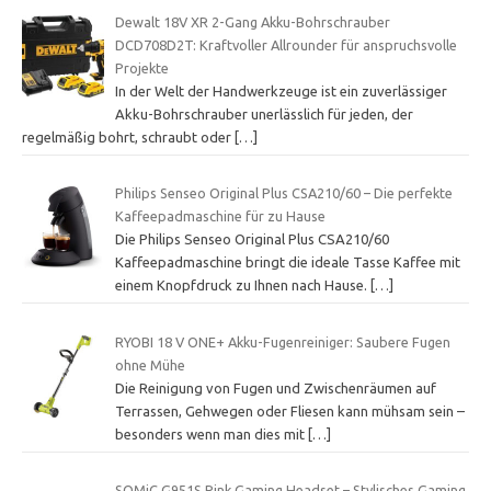
Dewalt 18V XR 2-Gang Akku-Bohrschrauber
DCD708D2T: Kraftvoller Allrounder für anspruchsvolle
Projekte
In der Welt der Handwerkzeuge ist ein zuverlässiger
Akku-Bohrschrauber unerlässlich für jeden, der
regelmäßig bohrt, schraubt oder
[…]
Philips Senseo Original Plus CSA210/60 – Die perfekte
Kaffeepadmaschine für zu Hause
Die Philips Senseo Original Plus CSA210/60
Kaffeepadmaschine bringt die ideale Tasse Kaffee mit
einem Knopfdruck zu Ihnen nach Hause.
[…]
RYOBI 18 V ONE+ Akku-Fugenreiniger: Saubere Fugen
ohne Mühe
Die Reinigung von Fugen und Zwischenräumen auf
Terrassen, Gehwegen oder Fliesen kann mühsam sein –
besonders wenn man dies mit
[…]
SOMiC G951S Pink Gaming Headset – Stylisches Gaming