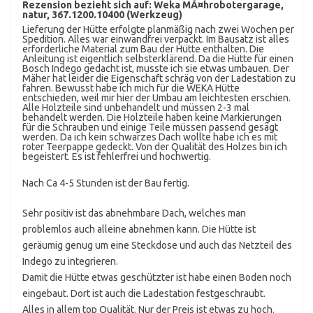
Rezension bezieht sich auf:
Weka MÃ¤hrobotergarage,
natur, 367.1200.10400 (Werkzeug)
Lieferung der Hütte erfolgte planmäßig nach zwei Wochen per
Spedition. Alles war einwandfrei verpackt. Im Bausatz ist alles
erforderliche Material zum Bau der Hütte enthalten. Die
Anleitung ist eigentlich selbsterklärend. Da die Hütte für einen
Bosch Indego gedacht ist, musste ich sie etwas umbauen. Der
Mäher hat leider die Eigenschaft schräg von der Ladestation zu
fahren. Bewusst habe ich mich für die WEKA Hütte
entschieden, weil mir hier der Umbau am leichtesten erschien.
Alle Holzteile sind unbehandelt und müssen 2-3 mal
behandelt werden. Die Holzteile haben keine Markierungen
für die Schrauben und einige Teile müssen passend gesägt
werden. Da ich kein schwarzes Dach wollte habe ich es mit
roter Teerpappe gedeckt. Von der Qualität des Holzes bin ich
begeistert. Es ist fehlerfrei und hochwertig.
Nach Ca 4-5 Stunden ist der Bau fertig.
Sehr positiv ist das abnehmbare Dach, welches man
problemlos auch alleine abnehmen kann. Die Hütte ist
geräumig genug um eine Steckdose und auch das Netzteil des
Indego zu integrieren.
Damit die Hütte etwas geschützter ist habe einen Boden noch
eingebaut. Dort ist auch die Ladestation festgeschraubt.
Alles in allem top Qualität. Nur der Preis ist etwas zu hoch.