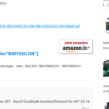
CESV
[…]
9 für RBV3000CSV oder RBV3000CESV mit Rabatt auf
Woh
Fens
sin=”B00YSSG108″]
aubsauger
,
oder
,
RAC359
,
RBV3000CESV
,
RBV3000CSV
,
unv
A is
mer ART
Bosch Durablade Kunststoffmesser für ART 26-18
LI
→