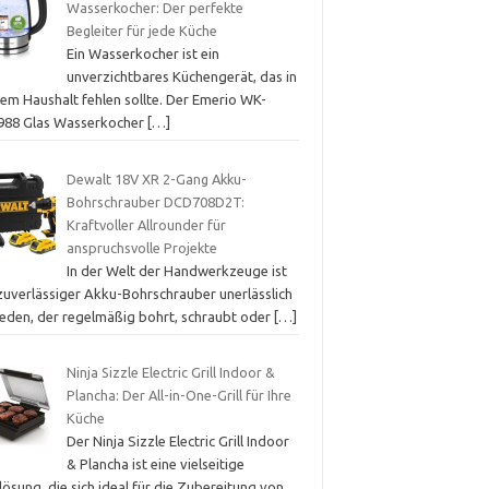
Wasserkocher: Der perfekte
Begleiter für jede Küche
Ein Wasserkocher ist ein
unverzichtbares Küchengerät, das in
nem Haushalt fehlen sollte. Der Emerio WK-
988 Glas Wasserkocher
[…]
Dewalt 18V XR 2-Gang Akku-
Bohrschrauber DCD708D2T:
Kraftvoller Allrounder für
anspruchsvolle Projekte
In der Welt der Handwerkzeuge ist
 zuverlässiger Akku-Bohrschrauber unerlässlich
 jeden, der regelmäßig bohrt, schraubt oder
[…]
Ninja Sizzle Electric Grill Indoor &
Plancha: Der All-in-One-Grill für Ihre
Küche
Der Ninja Sizzle Electric Grill Indoor
& Plancha ist eine vielseitige
llösung, die sich ideal für die Zubereitung von