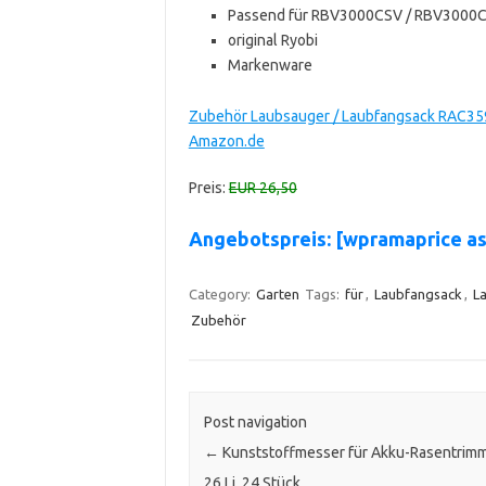
Passend für RBV3000CSV / RBV3000
original Ryobi
Markenware
Zubehör Laubsauger / Laubfangsack RAC35
Amazon.de
Preis:
EUR 26,50
Angebotspreis: [wpramaprice a
Category:
Garten
Tags:
für
,
Laubfangsack
,
L
Zubehör
Post navigation
←
Kunststoffmesser für Akku-Rasentrim
26 Li, 24 Stück