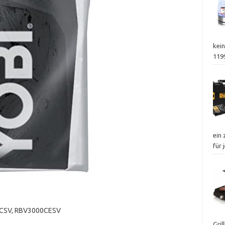
kei
119
ein
für
0CSV, RBV3000CESV
Gril