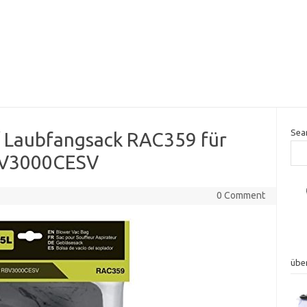
Sea
/ Laubfangsack RAC359 für
BV3000CESV
0 Comment
übe