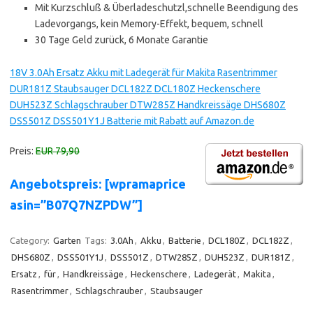
Mit Kurzschluß & Überladeschutzl,schnelle Beendigung des
Ladevorgangs, kein Memory-Effekt, bequem, schnell
30 Tage Geld zurück, 6 Monate Garantie
18V 3.0Ah Ersatz Akku mit Ladegerät für Makita Rasentrimmer
DUR181Z Staubsauger DCL182Z DCL180Z Heckenschere
DUH523Z Schlagschrauber DTW285Z Handkreissäge DHS680Z
DSS501Z DSS501Y1J Batterie mit Rabatt auf Amazon.de
Preis:
EUR 79,90
Angebotspreis: [wpramaprice
asin=”B07Q7NZPDW”]
Category:
Garten
Tags:
3.0Ah
,
Akku
,
Batterie
,
DCL180Z
,
DCL182Z
,
DHS680Z
,
DSS501Y1J
,
DSS501Z
,
DTW285Z
,
DUH523Z
,
DUR181Z
,
Ersatz
,
für
,
Handkreissäge
,
Heckenschere
,
Ladegerät
,
Makita
,
Rasentrimmer
,
Schlagschrauber
,
Staubsauger