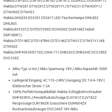
Makita DJR183Z DJR185 DJR182 DJR181Z DGA452Z DGA504Y1J.
Makita DTW281 DTW281Z DTW281Y1J DTW251 DTW450Y1J
DTW450Z DTW451.
Makita DHS630 DSS501 DSS611 LED-Taschenlampe DML802
DML803.
Makita BCF201Z DCFDCF300Z DCM500Z DUM168Z Hobel
DKP180RTJ.
Makita DTD148Z DTD147RMJ DTD146Z DTM51Z DTM51Y1JX8
DTM50Z.
Makita DHP459 DHS710ZJ DHA 711 DHR263Z DHR264Z DCG180Z
DVC350Z.
Akku Typ: Li-Ion / Akku Spannung: 18V / Akku Kapazität: 3000
mA
Ladegerät Eingang: AC 110~240V | Ausgang: DC 14.4~18V |
Elektrischer Strom: 1.5A
100% Perfekt Kompatibilität: Makita Schlagbohrschrauber
DHP453RYLJ Pendelhubstichsäge DJV181Z DJV182Z
Reciprosäge DJR186ZK Grasschere DUM604ZX
Rucksackstaubsauger DVC260Z 18V Akku