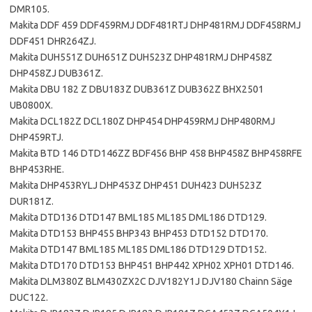
DMR105.
Makita DDF 459 DDF459RMJ DDF481RTJ DHP481RMJ DDF458RMJ
DDF451 DHR264ZJ.
Makita DUH551Z DUH651Z DUH523Z DHP481RMJ DHP458Z
DHP458ZJ DUB361Z.
Makita DBU 182 Z DBU183Z DUB361Z DUB362Z BHX2501
UB0800X.
Makita DCL182Z DCL180Z DHP454 DHP459RMJ DHP480RMJ
DHP459RTJ.
Makita BTD 146 DTD146ZZ BDF456 BHP 458 BHP458Z BHP458RFE
BHP453RHE.
Makita DHP453RYLJ DHP453Z DHP451 DUH423 DUH523Z
DUR181Z.
Makita DTD136 DTD147 BML185 ML185 DML186 DTD129.
Makita DTD153 BHP455 BHP343 BHP453 DTD152 DTD170.
Makita DTD147 BML185 ML185 DML186 DTD129 DTD152.
Makita DTD170 DTD153 BHP451 BHP442 XPH02 XPH01 DTD146.
Makita DLM380Z BLM430ZX2C DJV182Y1J DJV180 Chainn Säge
DUC122.