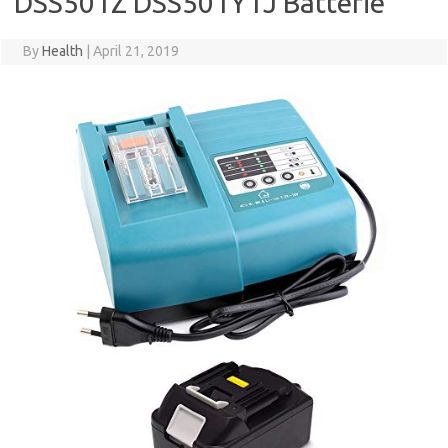
DSS501Z DSS501Y1J Batterie
By
Health
|
April 21, 2019