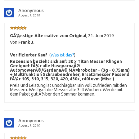
Anonymous
August 7, 2019
GÃ¼nstige Alternative zum Original
,
21. Juni 2019
Von
Frank J.
Verifizierter Kauf
(
Was ist das?
)
Rezension bezieht sich auf:
30 x Titan Messer Klingen
Geeignet fÃ¼r alle HusqvarnaÂ®
AutomowerÂ®/GardenaÂ® MÃ¤hroboter – (3g – 0,75mm)
+ Multifunktion Schraubendreher, Ersatzmesser Passend
fÃ¼r 105, 310, 315, 320, 420, 430x, r40i uvm (Misc.)
Preis und Leistung ist unschlagbar. Bin voll zufrieden mit den
Messern. Wechsel die Messer alle 3-4 Wochen. Werde mit
dem Paket gut Ã¼ber den Sommer kommen.
Anonymous
August 7, 2019