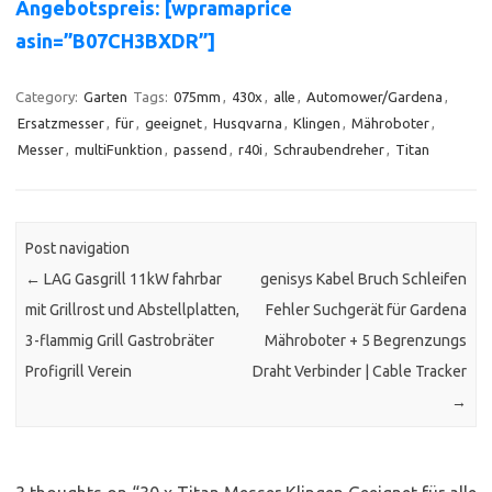
Angebotspreis: [wpramaprice
asin=”B07CH3BXDR”]
Category:
Garten
Tags:
075mm
,
430x
,
alle
,
Automower/Gardena
,
Ersatzmesser
,
für
,
geeignet
,
Husqvarna
,
Klingen
,
Mähroboter
,
Messer
,
multiFunktion
,
passend
,
r40i
,
Schraubendreher
,
Titan
Post navigation
←
LAG Gasgrill 11kW fahrbar
genisys Kabel Bruch Schleifen
mit Grillrost und Abstellplatten,
Fehler Suchgerät für Gardena
3-flammig Grill Gastrobräter
Mähroboter + 5 Begrenzungs
Profigrill Verein
Draht Verbinder | Cable Tracker
→