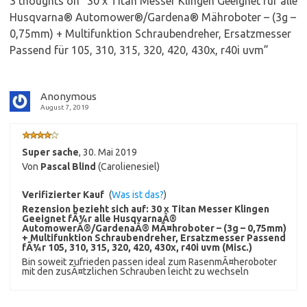
3 thoughts on “
30 x Titan Messer Klingen Geeignet für alle
Husqvarna® Automower®/Gardena® Mähroboter – (3g –
0,75mm) + Multifunktion Schraubendreher, Ersatzmesser
Passend für 105, 310, 315, 320, 420, 430x, r40i uvm
”
Anonymous
August 7, 2019
Super sache
,
30. Mai 2019
Von
Pascal Blind
(Carolienesiel)
Verifizierter Kauf
(
Was ist das?
)
Rezension bezieht sich auf:
30 x Titan Messer Klingen
Geeignet fÃ¼r alle HusqvarnaÂ®
AutomowerÂ®/GardenaÂ® MÃ¤hroboter – (3g – 0,75mm)
+ Multifunktion Schraubendreher, Ersatzmesser Passend
fÃ¼r 105, 310, 315, 320, 420, 430x, r40i uvm (Misc.)
Bin soweit zufrieden passen ideal zum RasenmÃ¤heroboter
mit den zusÃ¤tzlichen Schrauben leicht zu wechseln