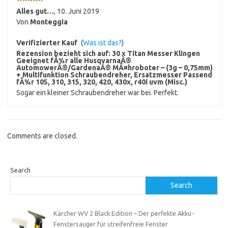
Alles gut…
,
10. Juni 2019
Von
Monteggia
Verifizierter Kauf
(
Was ist das?
)
Rezension bezieht sich auf:
30 x Titan Messer Klingen
Geeignet fÃ¼r alle HusqvarnaÂ®
AutomowerÂ®/GardenaÂ® MÃ¤hroboter – (3g – 0,75mm)
+ Multifunktion Schraubendreher, Ersatzmesser Passend
fÃ¼r 105, 310, 315, 320, 420, 430x, r40i uvm (Misc.)
Sogar ein kleiner Schraubendreher war bei. Perfekt.
Comments are closed.
Search
Search
Kärcher WV 2 Black Edition – Der perfekte Akku-
Fenstersauger für streifenfreie Fenster