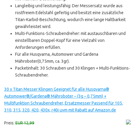
Langleibig und leistungsfähig: Der Messersatz wurde aus
rostfreiem Edelstahl gefertig und besitzt eine zusätzliche
Titan-Karbid-Beschichtung, wodurch eine lange Haltbarkeit
gewährleistet wird.
Multi-Funktions-Schraubendreher: mit austauschbaren und
einstellbaren Doppel-Kopf für eine Vielzahl von
Anforderungen erfüllen.
Für alle Husqvarna, Automower und Gardena
Mähroboter(0,75mm, ca. 3gr).
Packetinhalt: 30 Schrauben und 30 Klingen + Multi-Funktions-
Schraubendreher.
30 x Titan Messer Klingen Geeignet für alle Husqvarna®
Automower®/Gardena® Mähroboter – (3g – 0,75mm) +
Multifunktion Schraubendreher, Ersatzmesser Passend für 105,
310, 315, 320, 420, 430x, r40i uvm mit Rabatt auf Amazon.de
Preis:
EUR 12,99