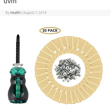
uvm
By
Health
|
August 7, 2019