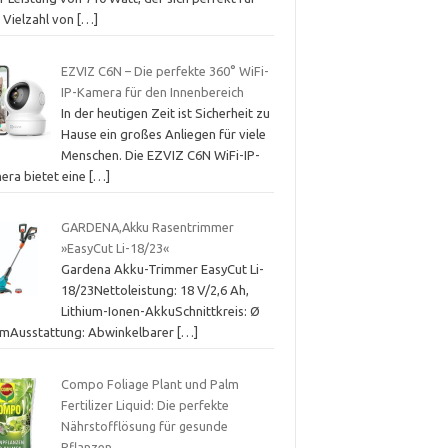
e Vielzahl von
[…]
EZVIZ C6N – Die perfekte 360° WiFi-
IP-Kamera für den Innenbereich
In der heutigen Zeit ist Sicherheit zu
Hause ein großes Anliegen für viele
Menschen. Die EZVIZ C6N WiFi-IP-
era bietet eine
[…]
GARDENA,Akku Rasentrimmer
»EasyCut Li-18/23«
Gardena Akku-Trimmer EasyCut Li-
18/23Nettoleistung: 18 V/2,6 Ah,
Lithium-Ionen-AkkuSchnittkreis: Ø
cmAusstattung: Abwinkelbarer
[…]
Compo Foliage Plant und Palm
Fertilizer Liquid: Die perfekte
Nährstofflösung für gesunde
Pflanzen