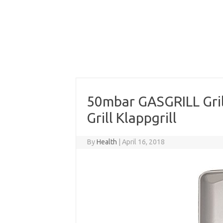
50mbar GASGRILL Gril
Grill Klappgrill
By
Health
|
April 16, 2018