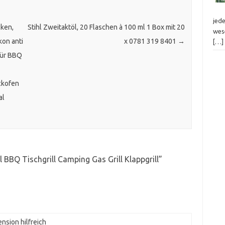
jed
cken,
Stihl Zweitaktöl, 20 Flaschen à 100 ml 1 Box mit 20
wes
kon anti
x 0781 319 8401
→
[…]
 für BBQ
ackofen
al
 BBQ Tischgrill Camping Gas Grill Klappgrill
”
nsion hilfreich