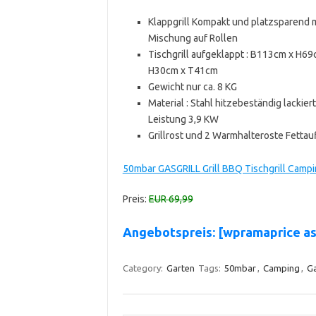
Klappgrill Kompakt und platzsparend m
Mischung auf Rollen
Tischgrill aufgeklappt : B113cm x H6
H30cm x T41cm
Gewicht nur ca. 8 KG
Material : Stahl hitzebeständig lacki
Leistung 3,9 KW
Grillrost und 2 Warmhalteroste Fetta
50mbar GASGRILL Grill BBQ Tischgrill Campin
Preis:
EUR 69,99
Angebotspreis: [wpramaprice a
Category:
Garten
Tags:
50mbar
,
Camping
,
Ga