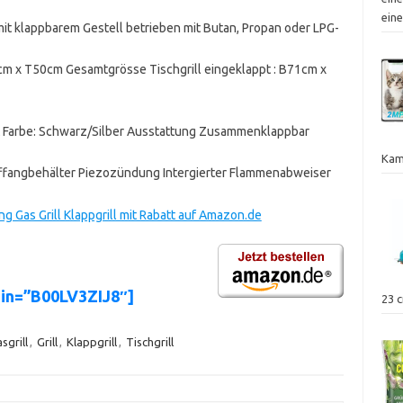
ein
it klappbarem Gestell betrieben mit Butan, Propan oder LPG-
9cm x T50cm Gesamtgrösse Tischgrill eingeklappt : B71cm x
ert Farbe: Schwarz/Silber Ausstattung Zusammenklappbar
Kam
uffangbehälter Piezozündung Intergierter Flammenabweiser
g Gas Grill Klappgrill mit Rabatt auf Amazon.de
sin=”B00LV3ZIJ8″]
23 
sgrill
,
Grill
,
Klappgrill
,
Tischgrill