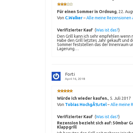
Für einen Sommer in Ordnung
,
22. Aug
Von
C.Walker
–
Alle meine Rezensionen
Verifizierter Kauf
(
Was ist das?
)
Den Grill kann ich sehr empfehlen wenn m
Habe den Grill letztes Jahr gekauft und
Sommer feststellen das der Innenraum und
Lagerung…
Forti
April 16, 2018
Würde ich wieder kaufen.
,
5. Juli 2017
Von
Tobias HochgÃ¼rtel
–
Alle meine
Verifizierter Kauf
(
Was ist das?
)
Rezension bezieht sich auf:
50mbar GA
Klappgrill