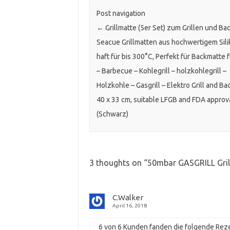
Post navigation
←
Grillmatte (5er Set) zum Grillen und Ba
Seacue Grillmatten aus hochwertigem Sili
haft für bis 300°C, Perfekt für Backmatte
– Barbecue – Kohlegrill – holzkohlegrill –
Holzkohle – Gasgrill – Elektro Grill and B
40 x 33 cm, suitable LFGB and FDA approv
(Schwarz)
3 thoughts on “
50mbar GASGRILL Grill
C.Walker
April 16, 2018
6 von 6 Kunden fanden die folgende Reze