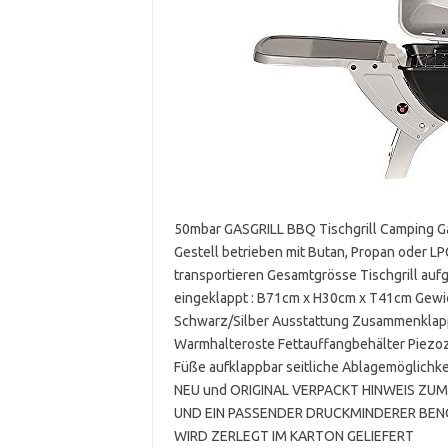
50mbar GASGRILL BBQ Tischgrill Camping Gas
Gestell betrieben mit Butan, Propan oder LP
transportieren Gesamtgrösse Tischgrill au
eingeklappt : B71cm x H30cm x T41cm Gewicht 
Schwarz/Silber Ausstattung Zusammenklappb
Warmhalteroste Fettauffangbehälter Piezoz
Füße aufklappbar seitliche Ablagemöglichke
NEU und ORIGINAL VERPACKT HINWEIS Z
UND EIN PASSENDER DRUCKMINDERER BENÖT
WIRD ZERLEGT IM KARTON GELIEFERT