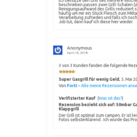
Ich benutze den Grill seit mehrere Woch
beschrieben passen zwei Grill-Schalen (z.
Reinigungsaufwand des Grills reduziert si
häufig um mir ein Stück Fleisch zum Mit
Verarbeitung zufrieden und falls ich noch
Job tut, dann kauf ich diese hier wieder.
Anonymous
April 16, 2018
3 von 3 Kunden fanden die folgende Reze
Super Gasgrill für wenig Geld
,
5. Mai 2
Von
Forti
–
Alle meine Rezensionen ans
Verifizierter Kauf
(
Was ist das?
)
Rezension bezieht sich auf:
50mbar GA
Klappgrill
Der Grill ist optimal zum campen. Er ist l
Fotos selbsterklärend . Ich würde das P