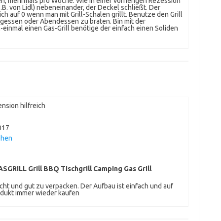
en, mehrmals pro Woche. Wie in einer vorherigen Rezession
B. von Lidl) nebeneinander, der Deckel schließt. Der
ch auf 0 wenn man mit Grill-Schalen grillt. Benutze den Grill
tagessen oder Abendessen zu braten. Bin mit der
-einmal einen Gas-Grill benötige der einfach einen Soliden
nsion hilfreich
017
ehen
SGRILL Grill BBQ Tischgrill Camping Gas Grill
eicht und gut zu verpacken. Der Aufbau ist einfach und auf
rodukt immer wieder kaufen