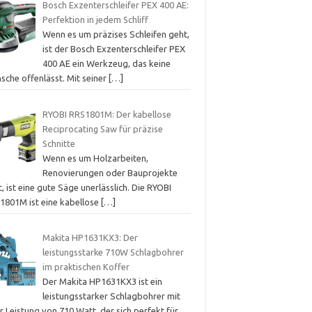
Bosch Exzenterschleifer PEX 400 AE:
Perfektion in jedem Schliff
Wenn es um präzises Schleifen geht,
ist der Bosch Exzenterschleifer PEX
400 AE ein Werkzeug, das keine
sche offenlässt. Mit seiner
[…]
RYOBI RRS1801M: Der kabellose
Reciprocating Saw für präzise
Schnitte
Wenn es um Holzarbeiten,
Renovierungen oder Bauprojekte
, ist eine gute Säge unerlässlich. Die RYOBI
1801M ist eine kabellose
[…]
Makita HP1631KX3: Der
leistungsstarke 710W Schlagbohrer
im praktischen Koffer
Der Makita HP1631KX3 ist ein
leistungsstarker Schlagbohrer mit
r Leistung von 710 Watt, der sich perfekt für