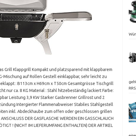
Wün
 Grill Klappgrill Kompakt und platzsparend mit klappbarem
G-Mischung auf Rollen Gestell einklappbar, sehr leicht zu
geht
fgeklappt : B113cm x H69cm x T50cm Gesamtgrösse Tischgrill
RRS
nur ca. 8 KG Material : Stahl hitzebeständig lackiert Farbe:
ar Leistung 3,9 KW Starker Gasbrenner Grillrost und 2
ündung Intergierter Flammenabweiser Stabiles Stahlgestell
iten inkl. Abdeckhaube zum offen oder geschlossen grillen
UM ANSCHLUSS DER GASFLASCHE WERDEN EIN GASSCHLAUCH
IGT ! (NICHT IM LIEFERUMFANG ENTHALTEN) DER ARTIKEL
eine