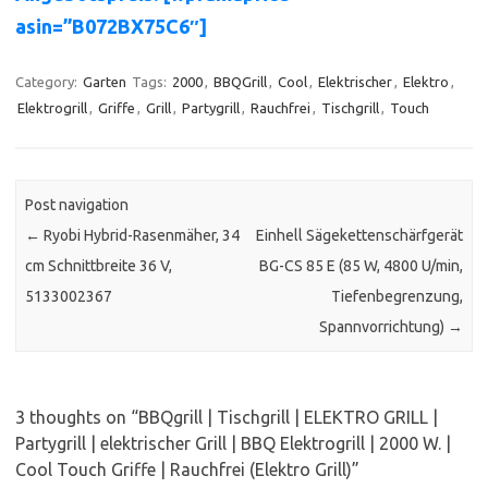
asin=”B072BX75C6″]
Category:
Garten
Tags:
2000
,
BBQGrill
,
Cool
,
Elektrischer
,
Elektro
,
Elektrogrill
,
Griffe
,
Grill
,
Partygrill
,
Rauchfrei
,
Tischgrill
,
Touch
Post navigation
←
Ryobi Hybrid-Rasenmäher, 34
Einhell Sägekettenschärfgerät
cm Schnittbreite 36 V,
BG-CS 85 E (85 W, 4800 U/min,
5133002367
Tiefenbegrenzung,
Spannvorrichtung)
→
3 thoughts on “
BBQgrill | Tischgrill | ELEKTRO GRILL |
Partygrill | elektrischer Grill | BBQ Elektrogrill | 2000 W. |
Cool Touch Griffe | Rauchfrei (Elektro Grill)
”