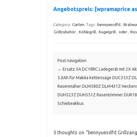
Angebotspreis: [wpramaprice 
Category:
Garten
Tags:
bennyuesdfd
,
Bratwu
Grillzubehör
,
Kohlegrill
,
Kugelgrill
,
oder
,
Ros
Post navigation
←
Ersatz 3A DC18RC Ladegerät mit 2X A
5.0Ah für Makita Kettensäge DUC353Z 
Rasenmäher DLM380Z DLM431Z Hecken
DUH523Z DUH551Z Rasentrimmer DUR1
Schiebeakkus
3 thoughts on “
bennyuesdfd Grillzang