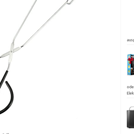
aus
ode
Ele