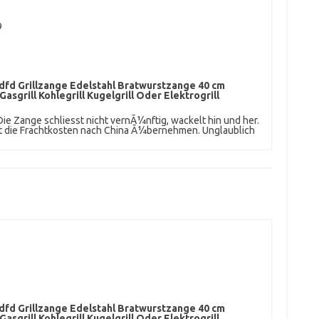
9
fd Grillzange Edelstahl Bratwurstzange 40 cm
asgrill Kohlegrill Kugelgrill Oder Elektrogrill
Die Zange schliesst nicht vernÃ¼nftig, wackelt hin und her.
t die Frachtkosten nach China Ã¼bernehmen. Unglaublich
fd Grillzange Edelstahl Bratwurstzange 40 cm
asgrill Kohlegrill Kugelgrill Oder Elektrogrill