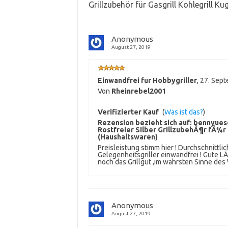
Grillzubehör für Gasgrill Kohlegrill Kug
Anonymous
August 27, 2019
Einwandfrei fur Hobbygriller
,
27. Sep
Von
Rheinrebel2001
Verifizierter Kauf
(
Was ist das?
)
Rezension bezieht sich auf:
bennyuesd
Rostfreier Silber GrillzubehÃ¶r fÃ¼r G
(Haushaltswaren)
Preisleistung stimm hier ! Durchschnittl
Gelegenheitsgriller einwandfrei ! Gute L
noch das Grillgut ,im wahrsten Sinne des W
Anonymous
August 27, 2019