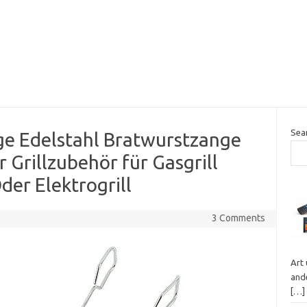
Sea
ge Edelstahl Bratwurstzange
r Grillzubehör für Gasgrill
Oder Elektrogrill
3 Comments
Art
ande
[…]