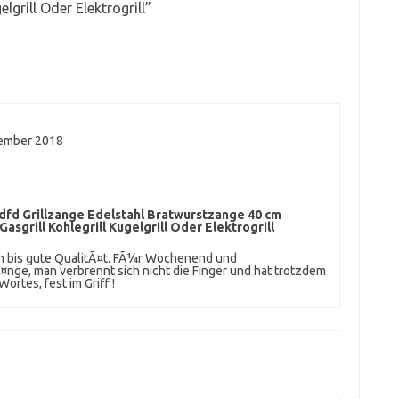
elgrill Oder Elektrogrill
”
tember 2018
fd Grillzange Edelstahl Bratwurstzange 40 cm
asgrill Kohlegrill Kugelgrill Oder Elektrogrill
ich bis gute QualitÃ¤t. FÃ¼r Wochenend und
Ã¤nge, man verbrennt sich nicht die Finger und hat trotzdem
ortes, fest im Griff !