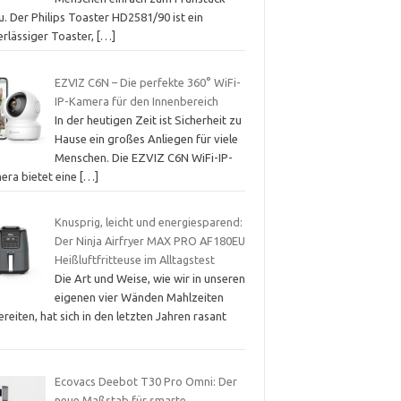
. Der Philips Toaster HD2581/90 ist ein
erlässiger Toaster,
[…]
EZVIZ C6N – Die perfekte 360° WiFi-
IP-Kamera für den Innenbereich
In der heutigen Zeit ist Sicherheit zu
Hause ein großes Anliegen für viele
Menschen. Die EZVIZ C6N WiFi-IP-
era bietet eine
[…]
Knusprig, leicht und energiesparend:
Der Ninja Airfryer MAX PRO AF180EU
Heißluftfritteuse im Alltagstest
Die Art und Weise, wie wir in unseren
eigenen vier Wänden Mahlzeiten
reiten, hat sich in den letzten Jahren rasant
Ecovacs Deebot T30 Pro Omni: Der
neue Maßstab für smarte