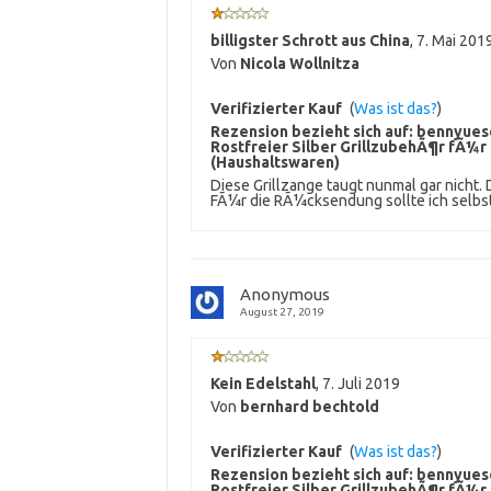
billigster Schrott aus China
,
7. Mai 201
Von
Nicola Wollnitza
Verifizierter Kauf
(
Was ist das?
)
Rezension bezieht sich auf:
bennyuesd
Rostfreier Silber GrillzubehÃ¶r fÃ¼r G
(Haushaltswaren)
Diese Grillzange taugt nunmal gar nicht. 
FÃ¼r die RÃ¼cksendung sollte ich selbs
Anonymous
August 27, 2019
Kein Edelstahl
,
7. Juli 2019
Von
bernhard bechtold
Verifizierter Kauf
(
Was ist das?
)
Rezension bezieht sich auf:
bennyuesd
Rostfreier Silber GrillzubehÃ¶r fÃ¼r G