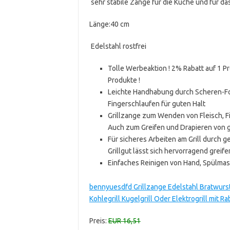
sehr stabile Zange für die Küche und für das
Länge:40 cm
Edelstahl rostfrei
Tolle Werbeaktion ! 2% Rabatt auf 1 P
Produkte !
Leichte Handhabung durch Scheren-For
Fingerschlaufen für guten Halt
Grillzange zum Wenden von Fleisch, F
Auch zum Greifen und Drapieren von 
Für sicheres Arbeiten am Grill durch 
Grillgut lässt sich hervorragend greife
Einfaches Reinigen von Hand, Spülma
bennyuesdfd Grillzange Edelstahl Bratwurstz
Kohlegrill Kugelgrill Oder Elektrogrill mit 
Preis:
EUR 16,51