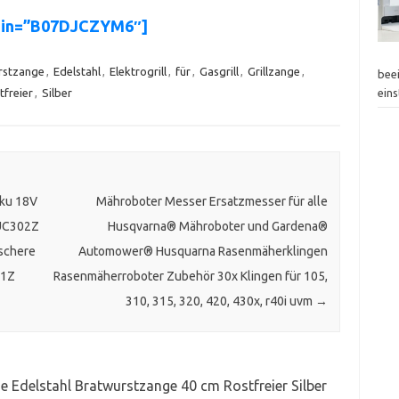
asin=”B07DJCZYM6″]
rstzange
,
Edelstahl
,
Elektrogrill
,
für
,
Gasgrill
,
Grillzange
,
bee
tfreier
,
Silber
eins
kku 18V
Mähroboter Messer Ersatzmesser für alle
DUC302Z
Husqvarna® Mähroboter und Gardena®
schere
Automower® Husquarna Rasenmäherklingen
81Z
Rasenmäherroboter Zubehör 30x Klingen für 105,
310, 315, 320, 420, 430x, r40i uvm
→
e Edelstahl Bratwurstzange 40 cm Rostfreier Silber