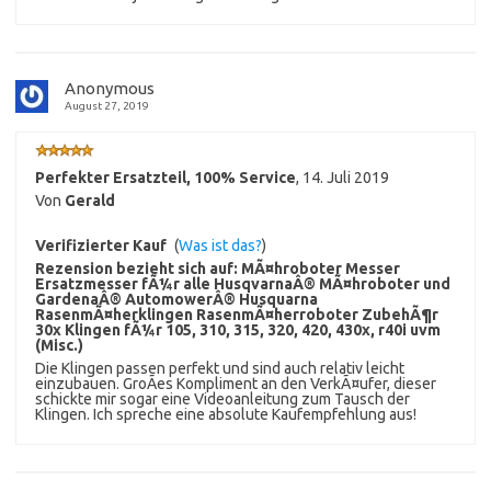
Anonymous
August 27, 2019
Perfekter Ersatzteil, 100% Service
,
14. Juli 2019
Von
Gerald
Verifizierter Kauf
(
Was ist das?
)
Rezension bezieht sich auf:
MÃ¤hroboter Messer
Ersatzmesser fÃ¼r alle HusqvarnaÂ® MÃ¤hroboter und
GardenaÂ® AutomowerÂ® Husquarna
RasenmÃ¤herklingen RasenmÃ¤herroboter ZubehÃ¶r
30x Klingen fÃ¼r 105, 310, 315, 320, 420, 430x, r40i uvm
(Misc.)
Die Klingen passen perfekt und sind auch relativ leicht
einzubauen. GroÃes Kompliment an den VerkÃ¤ufer, dieser
schickte mir sogar eine Videoanleitung zum Tausch der
Klingen. Ich spreche eine absolute Kaufempfehlung aus!