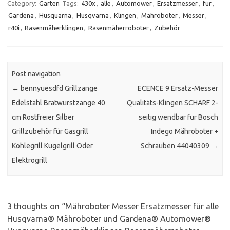
Category:
Garten
Tags:
430x
,
alle
,
Automower
,
Ersatzmesser
,
für
,
Gardena
,
Husquarna
,
Husqvarna
,
Klingen
,
Mähroboter
,
Messer
,
r40i
,
Rasenmäherklingen
,
Rasenmäherroboter
,
Zubehör
Post navigation
←
bennyuesdfd Grillzange
ECENCE 9 Ersatz-Messer
Edelstahl Bratwurstzange 40
Qualitäts-Klingen SCHARF 2-
cm Rostfreier Silber
seitig wendbar für Bosch
Grillzubehör für Gasgrill
Indego Mähroboter +
Kohlegrill Kugelgrill Oder
Schrauben 44040309
→
Elektrogrill
3 thoughts on “
Mähroboter Messer Ersatzmesser für alle
Husqvarna® Mähroboter und Gardena® Automower®