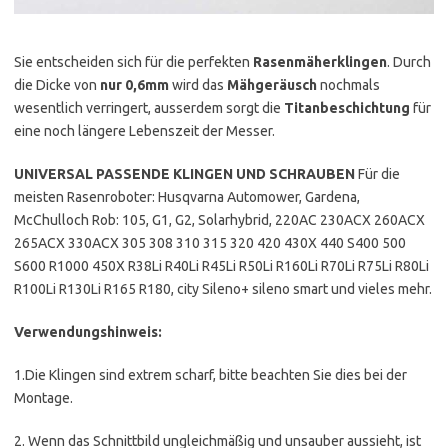
Sie entscheiden sich für die perfekten
Rasenmäherklingen
. Durch
die Dicke von
nur 0,6mm
wird das
Mähgeräusch
nochmals
wesentlich verringert, ausserdem sorgt die
Titanbeschichtung
für
eine noch längere Lebenszeit der Messer.
UNIVERSAL PASSENDE KLINGEN UND SCHRAUBEN
Für die
meisten Rasenroboter: Husqvarna Automower, Gardena,
McChulloch Rob: 105, G1, G2, Solarhybrid, 220AC 230ACX 260ACX
265ACX 330ACX 305 308 310 315 320 420 430X 440 S400 500
S600 R1000 450X R38Li R40Li R45Li R50Li R160Li R70Li R75Li R80Li
R100Li R130Li R165 R180, city Sileno+ sileno smart und vieles mehr.
Verwendungshinweis:
1.Die Klingen sind extrem scharf, bitte beachten Sie dies bei der
Montage.
2. Wenn das Schnittbild ungleichmäßig und unsauber aussieht, ist