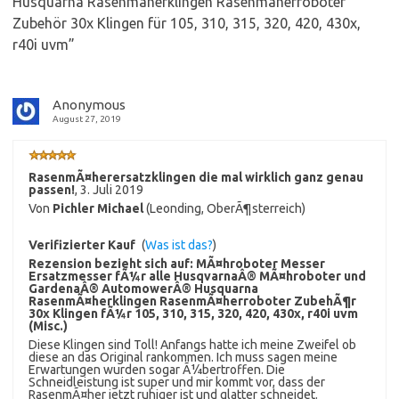
Husquarna Rasenmäherklingen Rasenmäherroboter
Zubehör 30x Klingen für 105, 310, 315, 320, 420, 430x,
r40i uvm
”
Anonymous
August 27, 2019
RasenmÃ¤herersatzklingen die mal wirklich ganz genau
passen!
,
3. Juli 2019
Von
Pichler Michael
(Leonding, OberÃ¶sterreich)
Verifizierter Kauf
(
Was ist das?
)
Rezension bezieht sich auf:
MÃ¤hroboter Messer
Ersatzmesser fÃ¼r alle HusqvarnaÂ® MÃ¤hroboter und
GardenaÂ® AutomowerÂ® Husquarna
RasenmÃ¤herklingen RasenmÃ¤herroboter ZubehÃ¶r
30x Klingen fÃ¼r 105, 310, 315, 320, 420, 430x, r40i uvm
(Misc.)
Diese Klingen sind Toll! Anfangs hatte ich meine Zweifel ob
diese an das Original rankommen. Ich muss sagen meine
Erwartungen wurden sogar Ã¼bertroffen. Die
Schneidleistung ist super und mir kommt vor, dass der
RasenmÃ¤her jetzt ruhiger ist und glatter schneidet.