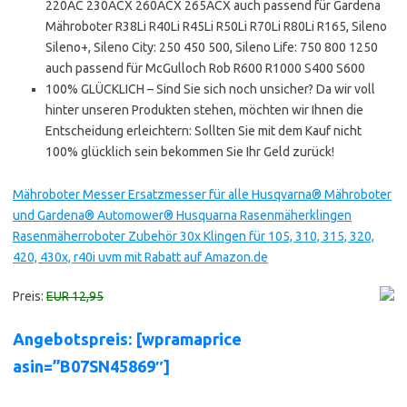
220AC 230ACX 260ACX 265ACX auch passend für Gardena
Mähroboter R38Li R40Li R45Li R50Li R70Li R80Li R165, Sileno
Sileno+, Sileno City: 250 450 500, Sileno Life: 750 800 1250
auch passend für McGulloch Rob R600 R1000 S400 S600
100% GLÜCKLICH – Sind Sie sich noch unsicher? Da wir voll
hinter unseren Produkten stehen, möchten wir Ihnen die
Entscheidung erleichtern: Sollten Sie mit dem Kauf nicht
100% glücklich sein bekommen Sie Ihr Geld zurück!
Mähroboter Messer Ersatzmesser für alle Husqvarna® Mähroboter
und Gardena® Automower® Husquarna Rasenmäherklingen
Rasenmäherroboter Zubehör 30x Klingen für 105, 310, 315, 320,
420, 430x, r40i uvm mit Rabatt auf Amazon.de
Preis:
EUR 12,95
Angebotspreis: [wpramaprice
asin=”B07SN45869″]