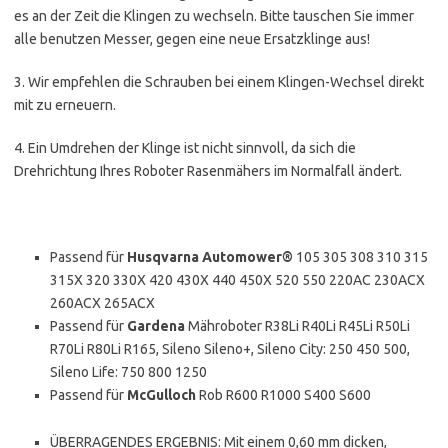
es an der Zeit die Klingen zu wechseln. Bitte tauschen Sie immer
alle benutzen Messer, gegen eine neue Ersatzklinge aus!
3. Wir empfehlen die Schrauben bei einem Klingen-Wechsel direkt
mit zu erneuern.
4. Ein Umdrehen der Klinge ist nicht sinnvoll, da sich die
Drehrichtung Ihres Roboter Rasenmähers im Normalfall ändert.
Passend für
Husqvarna Automower®
105 305 308 310 315
315X 320 330X 420 430X 440 450X 520 550 220AC 230ACX
260ACX 265ACX
Passend für
Gardena
Mähroboter R38Li R40Li R45Li R50Li
R70Li R80Li R165, Sileno Sileno+, Sileno City: 250 450 500,
Sileno Life: 750 800 1250
Passend für
McGulloch
Rob R600 R1000 S400 S600
ÜBERRAGENDES ERGEBNIS: Mit einem 0,60 mm dicken,