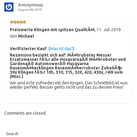
Anonymous
August 28, 2019
Preiswerte Klingen mit spitzen QualitÃ¤t
,
11. Juli 2019
Von
Michael
Verifizierter Kauf
(
Was ist das?
)
Rezension bezieht sich auf:
MÃ¤hroboter Messer
Ersatzmesser fÃ¼r alle HusqvarnaÂ® MÃ¤hroboter und
GardenaÂ® AutomowerÂ® Husquarna
RasenmÃ¤herklingen RasenmÃ¤herroboter ZubehÃ¶r
30x Klingen fÃ¼r 105, 310, 315, 320, 420, 430x, r40i uvm
(Misc.)
Wir sind echt zufrieden mit den Kingen. Das Schnittbild ist nun
wieder perfekt. Besser gehts nicht und das zu diesem Preis!
Comments are closed.
Search